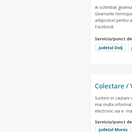
Ai schimbat geamuri
Geamurile termopan p
adăposturi pentru a
Facebook
Serviciu/punct d
județul Dolj
Colectare / 
Suntem in cautare de
mai multe informatii 
electronic via e- mai
Serviciu/punct d
județul Mureș