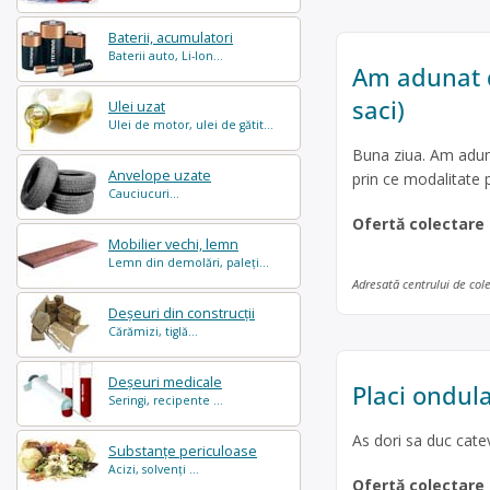
Baterii, acumulatori
Baterii auto, Li-Ion...
Am adunat de
saci)
Ulei uzat
Ulei de motor, ulei de gătit...
Buna ziua. Am adunat
Anvelope uzate
prin ce modalitate p
Cauciucuri...
Ofertă colectare
Mobilier vechi, lemn
Lemn din demolări, paleți...
Adresată centrului de col
Deșeuri din construcții
Cărămizi, tiglă...
Deșeuri medicale
Placi ondul
Seringi, recipente ...
As dori sa duc cate
Substanțe periculoase
Acizi, solvenți ...
Ofertă colectare