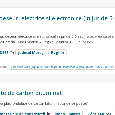
seuri electrice si electronice (in jur de 5
 deseuri electrice si electronice( in jur de 5-6 saci) si as vrea sa aflu
ot preda . Knoll Simion – Reghin, Visinilor 48, jud. Mureș
DEEE
, în
județul Mureș
Reghin
ectare
Colectare DEEE (frigidere, televizoare, telefoane) în Reghin, Mures - RAGCL serviciu
ate de carton bituminat
va placi ondulate de carton bituminat.Unde se poate?
materiale de constructii
, în
județul Mureș
Târgu Mureș