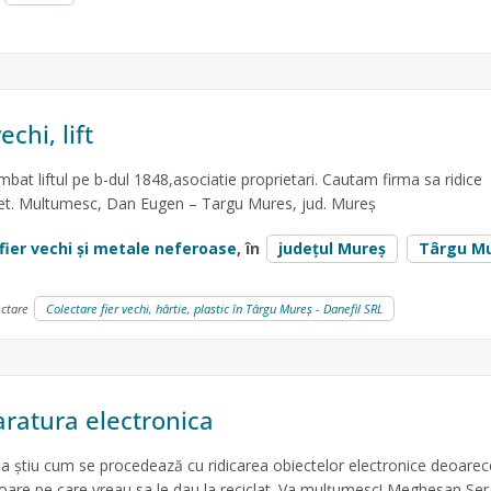
echi, lift
bat liftul pe b-dul 1848,asociatie proprietari. Cautam firma sa ridice
pret. Multumesc, Dan Eugen – Targu Mures, jud. Mureș
fier vechi și metale neferoase
, în
județul Mureș
Târgu M
ectare
Colectare fier vechi, hârtie, plastic în Târgu Mureș - Danefil SRL
aratura electronica
sa știu cum se procedează cu ridicarea obiectelor electronice deoare
vizoare pe care vreau sa le dau la reciclat. Va mulțumesc! Meghesan Ser