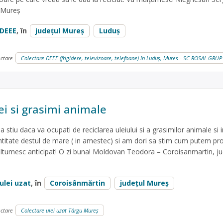
. Mureș
DEEE
, în
județul Mureș
Luduș
ectare
Colectare DEEE (frigidere, televizoare, telefoane) în Luduş, Mures - SC ROSAL GRUP
ei si grasimi animale
a stiu daca va ocupati de reciclarea uleiului si a grasimilor animale si 
ntitate destul de mare ( in amestec) si am dori sa stim cum putem p
ultumesc anticipat! O zi buna! Moldovan Teodora – Coroisanmartin, ju
ulei uzat
, în
Coroisânmărtin
județul Mureș
ectare
Colectare ulei uzat Târgu Mureș