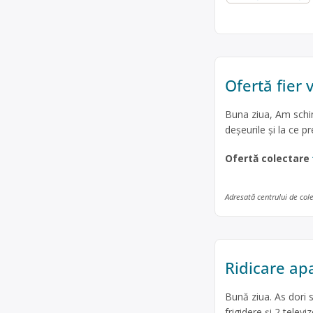
Ofertă fier v
Buna ziua, Am schim
deșeurile și la ce 
Ofertă colectare
Adresată centrului de col
Ridicare ap
Bună ziua. As dori 
frigidere și 2 tele