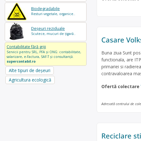
Biodegradabile
Resturi vegetale, organice..
Deșeuri reziduale
Scutece, mucuri de țigară..
Casare Vol
Contabilitate fără griji
Buna ziua Sunt pose
Servicii pentru SRL, PFA și ONG: contabilitate,
salarizare, e-Factura, SAF-T și consultanță.
functionala, are IT
supercontabil.ro
primariei si radier
Alte tipuri de deșeuri
contravaloarea mas
Agricultura ecologică
Ofertă colectare
Adresată centrului de col
Reciclare s