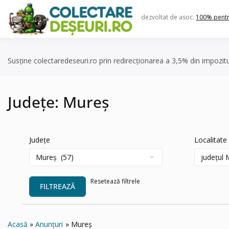
Skip
to
dezvoltat de asoc.
100% pent
content
Susține colectaredeseuri.ro prin redirecționarea a 3,5% din impozit
Județe:
Mureș
Județe
Localitate
Resetează filtrele
FILTREAZĂ
Acasă
Anunțuri
Mureș