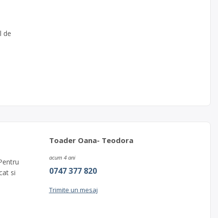
l de
Toader Oana- Teodora
acum 4 ani
 Pentru
0747 377 820
cat si
Trimite un mesaj