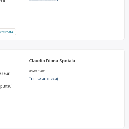
tea
eterminata
Claudia Diana Spoiala
acum 3 ani
eseuri
Trimite un mesaj
e
spunsul