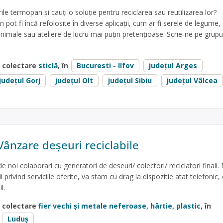
le termopan și cauți o soluție pentru reciclarea sau reutilizarea lor?
ot fi încă refolosite în diverse aplicații, cum ar fi serele de legume,
nimale sau ateliere de lucru mai puțin pretențioase. Scrie-ne pe grupu
e colectare
sticlă
, în
Bucuresti - Ilfov
județul Arges
județul Gorj
județul Olt
județul Sibiu
județul Vâlcea
Vânzare deșeuri reciclabile
 noi colaborari cu generatori de deseuri/ colectori/ reciclatori finali.
privind serviciile oferite, va stam cu drag la dispozitie atat telefonic, 
l.
e colectare
fier vechi și metale neferoase
,
hârtie
,
plastic
, în
Luduș