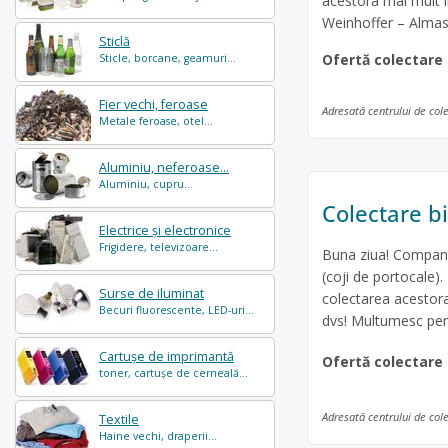
acestora mai mult in
Weinhoffer – Almas
Sticlă
Ofertă colectare
Sticle, borcane, geamuri...
Fier vechi, feroase
Adresată centrului de col
Metale feroase, otel...
Aluminiu, neferoase...
Aluminiu, cupru...
Colectare b
Electrice și electronice
Frigidere, televizoare...
Buna ziua! Compania
(coji de portocale)
Surse de iluminat
colectarea acestora.
Becuri fluorescente, LED-uri...
dvs! Multumesc pent
Cartușe de imprimantă
Ofertă colectare
toner, cartușe de cerneală...
Adresată centrului de col
Textile
Haine vechi, draperii...