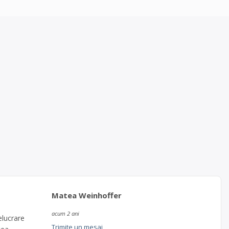
Matea Weinhoffer
acum 2 ani
elucrare
Trimite un mesaj