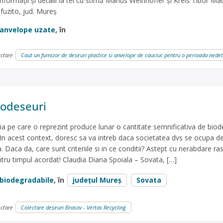
formații și detalii la tel cu stimă Marius Weinhoffer și Kreis Tibor Ma
fuzito, jud. Mureș
anvelope uzate
, în
ectare
Caut un furnizor de deseuri plastice si anvelope de cauciuc pentru o perioada ned
iodeseuri
 pe care o reprezint produce lunar o cantitate semnificativa de biod
. In acest context, doresc sa va intreb daca societatea dvs se ocupa d
 Daca da, care sunt criteriile si in ce conditii? Astept cu nerabdare ra
ru timpul acordat! Claudia Diana Spoiala – Sovata, […]
biodegradabile
, în
județul Mureș
Sovata
ectare
Colectare deșeuri Brasov - Vertas Recycling