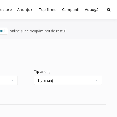
lectare
Anunțuri
Top firme
Campanii
Adaugă
rul
online și ne ocupăm noi de restul!
Tip anunț