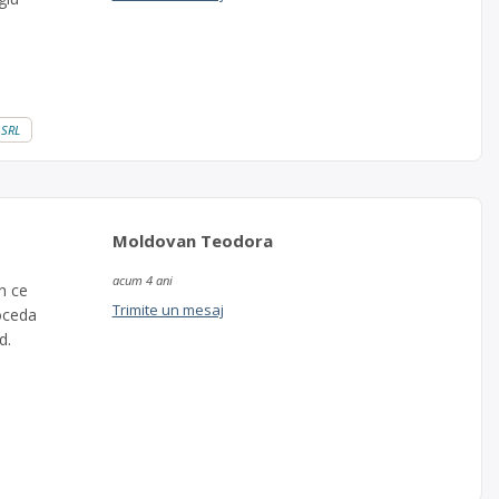
 SRL
Moldovan Teodora
acum 4 ani
in ce
Trimite un mesaj
roceda
d.