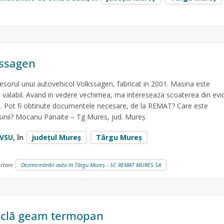
kssagen
sorul unui autovehicol Volkssagen, fabricat in 2001. Masina este
P valabil. Avand in vedere vechimea, ma intereseaza scoaterea din evi
ea. Pot fi obtinute documentele necesare, de la REMAT? Care este
inii? Mocanu Panaite – Tg Mures, jud. Mureș
VSU
, în
județul Mureș
Târgu Mureș
ectare
Dezmembrări auto în Târgu Mureș - SC REMAT MURES SA
ticlă geam termopan