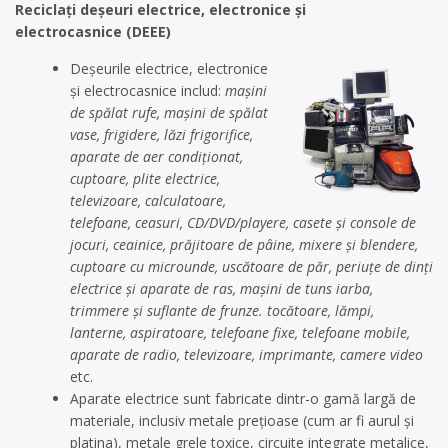
Reciclați deșeuri electrice, electronice și
electrocasnice (DEEE)
Deșeurile electrice, electronice
și electrocasnice includ:
mașini
de spălat rufe, mașini de spălat
vase, frigidere, lăzi frigorifice,
aparate de aer condiționat,
cuptoare, plite electrice,
televizoare, calculatoare,
telefoane, ceasuri, CD/DVD/playere, casete și console de
jocuri, ceainice, prăjitoare de pâine, mixere și blendere,
cuptoare cu microunde, uscătoare de păr, periuțe de dinți
electrice și aparate de ras, mașini de tuns iarba,
trimmere și suflante de frunze. tocătoare, lămpi,
lanterne, aspiratoare, telefoane fixe, telefoane mobile,
aparate de radio, televizoare, imprimante, camere video
etc.
Aparate electrice sunt fabricate dintr-o gamă largă de
materiale, inclusiv metale prețioase (cum ar fi aurul și
platina), metale grele toxice, circuite integrate metalice,