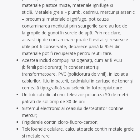
materiale plastice mixte, materiale ignifuge și
sticlă. Metalele grele – plumb, cadmiu, mercur și arsenic
– precum și materialele ignifuge, pot cauza
contaminarea mediului prin scurgerile care au loc de
la gropile de gunoi în surele de apă. Prin reciclare,
aceast tip de contaminare poate fi evitat și resursele
utile pot fi conservate, deoarece până la 95% din
materiale pot fi recuperate pentru reutilizare.
Acestea includ compuși halogenați, cum ar fi PCB
(bifenili policlorurați) în condensatori și
transformatoare, PVC (policlorura de vinil), în izolația
cablurilor, litiu în baterii, cadmiului în cartușe de toner și
cerneală tipografică sau seleniu în fotocopiatoare .
Un tub catodic al unui televizor polueaza 50 de metri
patrati de sol timp de 30 de ani;
Sistemul electronic al ceasului desteptator contine
mercur;
Frigiderele contin cloro-fluoro-carbon;
Telefoanele celulare, calculatoarele contin metale grele
si metale rare;