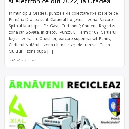
şi electronice din 2022, la Oradea
În municipiul Oradea, punctele de colectare fixe stabilite de
Primăria Oradea sunt: Cartierul Rogerius – zona Parcare
Spitalul Municipal „Dr. Gavril Curteanu”; Cartierul Rogerius –
zona str. Sovata, în dreptul Punctului Termic 109; Cartierul
Ioşia – zona str. Oneştilor, parcare supermarket Penny;
Cartierul Nufărul – zona ultimei staţii de tramvai; Calea
Clujului – zona după […]
publicat acum 5 ani