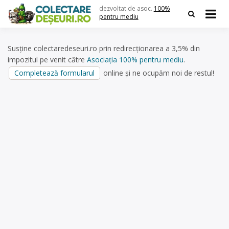
Skip
dezvoltat de asoc.
100%
to
pentru mediu
content
Susține colectaredeseuri.ro prin redirecționarea a 3,5% din
impozitul pe venit către
Asociația 100% pentru mediu
.
Completează formularul
online și ne ocupăm noi de restul!