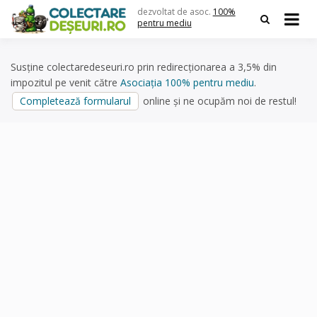
Skip
dezvoltat de asoc.
100%
to
pentru mediu
content
Susține colectaredeseuri.ro prin redirecționarea a 3,5% din
impozitul pe venit către
Asociația 100% pentru mediu
.
Completează formularul
online și ne ocupăm noi de restul!