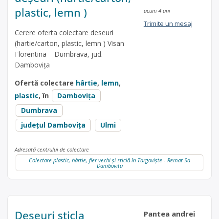
plastic, lemn )
acum 4 ani
Trimite un mesaj
Cerere oferta colectare deseuri
(hartie/carton, plastic, lemn ) Visan
Florentina – Dumbrava, jud.
Dambovița
Ofertă colectare
hârtie
,
lemn
,
plastic
, în
Dambovița
Dumbrava
județul Dambovița
Ulmi
Adresată centrului de colectare
Colectare plastic, hârtie, fier vechi și sticlă în Targoviște - Remat Sa
Dambovita
Deșeuri sticla
Pantea andrei