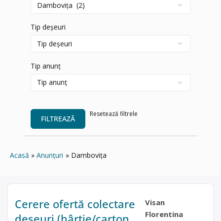
Tip deșeuri
Tip anunț
Resetează filtrele
FILTREAZĂ
Acasă
Anunțuri
Dambovița
Cerere ofertă colectare
Visan
Florentina
deșeuri (hârtie/carton,