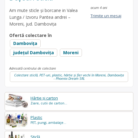
acum 4 ani
Am mute sticle și borcane in Valea
Trimite un mesaj
Lunga / Izvoru Pantea andrei –
Moreni, jud. Dambovița
Ofertă colectare în
Dambovița
județul Dambovița
Moreni
Adresată centrului de colectare
Colectare sticlă, PET-uri, plastic, hârtie și fier vechi în Moreni, Dambovița
- Phoenix Dream SRL
Hârtie și carton
Ziare, cutii de carton...
Plastic
PET, pungi, ambalaje...
Sticlă