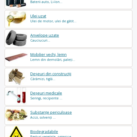
Baterii auto, Li-Ion...
Ulei uzat
Ulei de motor, ulei de gătit...
Anvelope uzate
Cauciucuri...
Mobilier vechi, lemn
Lemn din demolări, paleți...
Deșeuri din construcții
Cărămizi, tiglă...
Deșeuri medicale
Seringi, recipente ...
Substanțe periculoase
Acizi, solvenți ...
Biodegradabile
Resturi vegetale, organice..