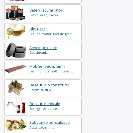
Baterii, acumulatori
Baterii auto, Li-Ion...
Ulei uzat
Ulei de motor, ulei de gătit...
Anvelope uzate
Cauciucuri...
Mobilier vechi, lemn
Lemn din demolări, paleți...
Deșeuri din construcții
Cărămizi, tiglă...
Deșeuri medicale
Seringi, recipente ...
Substanțe periculoase
Acizi, solvenți ...