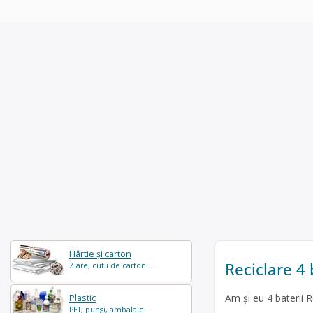
Hârtie și carton
Reciclare 4
Ziare, cutii de carton...
Am și eu 4 baterii 
Plastic
PET, pungi, ambalaje...