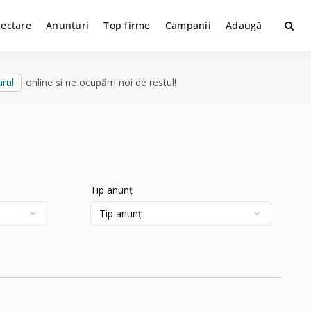
lectare
Anunțuri
Top firme
Campanii
Adaugă
rul
online și ne ocupăm noi de restul!
Tip anunț