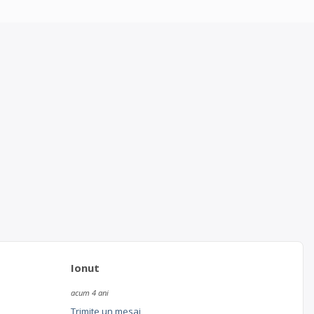
Ionut
acum 4 ani
Trimite un mesaj