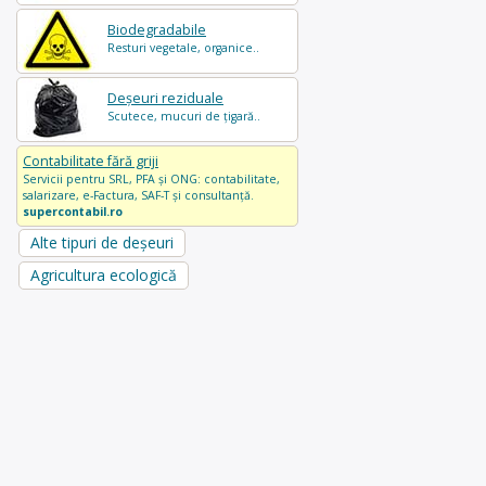
Biodegradabile
Resturi vegetale, organice..
Deșeuri reziduale
Scutece, mucuri de țigară..
Contabilitate fără griji
Servicii pentru SRL, PFA și ONG: contabilitate,
salarizare, e-Factura, SAF-T și consultanță.
supercontabil.ro
Alte tipuri de deșeuri
Agricultura ecologică