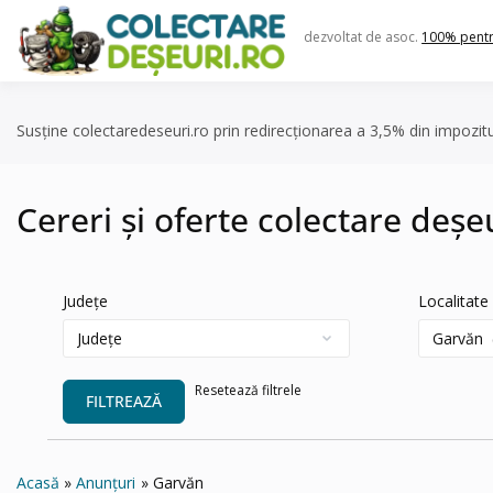
Skip
to
dezvoltat de asoc.
100% pent
content
Susține colectaredeseuri.ro prin redirecționarea a 3,5% din impozit
Cereri și oferte colectare deșe
Județe
Localitate
Resetează filtrele
FILTREAZĂ
Acasă
Anunțuri
Garvăn