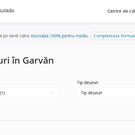
ru mediu
Centre de co
ul pe venit către
Asociația 100% pentru mediu
.
Completează formula
uri în Garvăn
Tip deșeuri