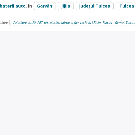
baterii auto
, în
Garvăn
Jijila
județul Tulcea
Tulcea
ectare
Colectare sticlă, PET-uri, plastic, hârtie și fier vechi în Măcin, Tulcea - Remat Tulce