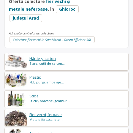
Ofertă colectare
fier vechi și
metale neferoase
, în
Ghioroc
județul Arad
Adresată centrului de colectare
Colectare fier vechi în Sâmbăteni - Green Efficient SRL
Hârtie și carton
Ziare, cutii de carton...
Plastic
PET, pungi, ambalaje...
Sticlă
Sticle, borcane, geamuri...
Fier vechi, feroase
Metale feroase, otel...