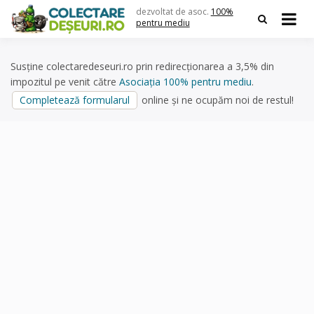
Skip
dezvoltat de asoc.
100%
to
pentru mediu
content
Susține colectaredeseuri.ro prin redirecționarea a 3,5% din
impozitul pe venit către
Asociația 100% pentru mediu
.
Completează formularul
online și ne ocupăm noi de restul!