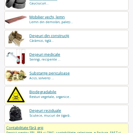
Cauciucuri...
Mobilier vechi, lemn
Lemn din demolări, paleți...
Deșeuri din construcții
Cărămizi, tiglă...
Deșeuri medicale
Seringi, recipente ...
Substanțe periculoase
Acizi, solvenți ...
Biodegradabile
Resturi vegetale, organice..
Deșeuri reziduale
Scutece, mucuri de țigară..
Contabilitate fără griji
Servicii pentru SRL, PFA și ONG: contabilitate, salarizare, e-Factura, SAF-T și