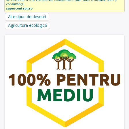
consultanță.
supercontabil.ro
Alte tipuri de deșeuri
Agricultura ecologică