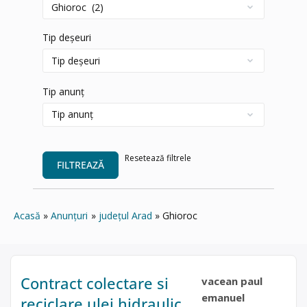
Tip deșeuri
Tip anunț
Resetează filtrele
FILTREAZĂ
Acasă
Anunțuri
județul Arad
Ghioroc
Contract colectare si
vacean paul
emanuel
reciclare ulei hidraulic