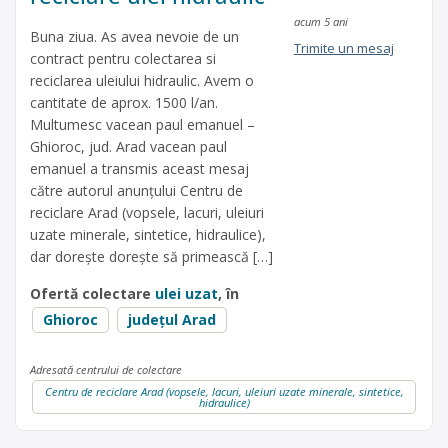
acum 5 ani
Buna ziua. As avea nevoie de un
Trimite un mesaj
contract pentru colectarea si
reciclarea uleiului hidraulic. Avem o
cantitate de aprox. 1500 l/an.
Multumesc vacean paul emanuel –
Ghioroc, jud. Arad vacean paul
emanuel a transmis aceast mesaj
către autorul anunțului Centru de
reciclare Arad (vopsele, lacuri, uleiuri
uzate minerale, sintetice, hidraulice),
dar dorește dorește să primească […]
Ofertă colectare
ulei uzat
, în
Ghioroc
județul Arad
Adresată centrului de colectare
Centru de reciclare Arad (vopsele, lacuri, uleiuri uzate minerale, sintetice,
hidraulice)