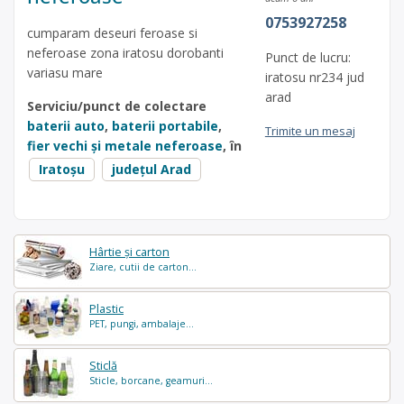
0753927258
cumparam deseuri feroase si
neferoase zona iratosu dorobanti
Punct de lucru:
variasu mare
iratosu nr234 jud
arad
Serviciu/punct de colectare
baterii auto
,
baterii portabile
,
Trimite un mesaj
fier vechi și metale neferoase
, în
Iratoşu
județul Arad
Hârtie și carton
Ziare, cutii de carton...
Plastic
PET, pungi, ambalaje...
Sticlă
Sticle, borcane, geamuri...