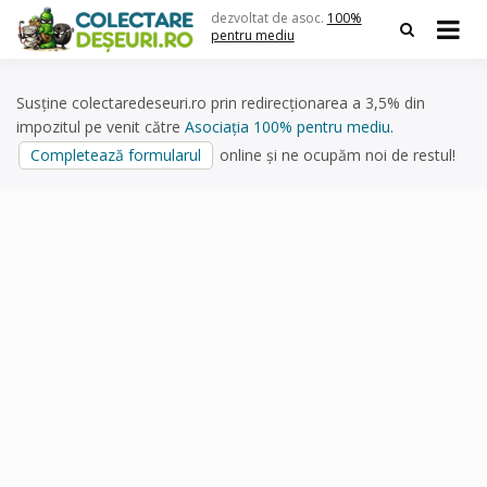
Skip
dezvoltat de asoc.
100%
to
pentru mediu
content
Susține colectaredeseuri.ro prin redirecționarea a 3,5% din
impozitul pe venit către
Asociația 100% pentru mediu
.
Completează formularul
online și ne ocupăm noi de restul!