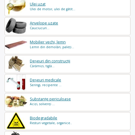
Ulei uzat
Ulei de motor, ulei de gătit...
Anvelope uzate
Cauciucuri...
Mobilier vechi, lemn
Lemn din demolări, paleți...
Deșeuri din construcții
Cărămizi, tiglă...
Deșeuri medicale
Seringi, recipente ...
Substanțe periculoase
Acizi, solvenți ...
Biodegradabile
Resturi vegetale, organice..