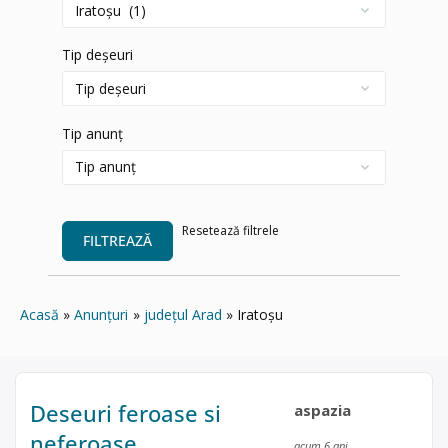
Tip deșeuri
Tip anunț
Resetează filtrele
FILTREAZĂ
Acasă
Anunțuri
județul Arad
Iratoşu
Deseuri feroase si
aspazia
neferoase
acum 6 ani