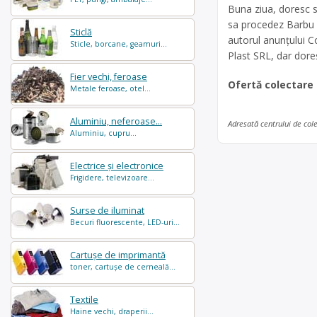
Buna ziua, doresc s
sa procedez Barbu F
Sticlă
autorul anunțului Co
Sticle, borcane, geamuri...
Plast SRL, dar dor
Fier vechi, feroase
Ofertă colectare
Metale feroase, otel...
Aluminiu, neferoase...
Adresată centrului de col
Aluminiu, cupru...
Electrice și electronice
Frigidere, televizoare...
Surse de iluminat
Becuri fluorescente, LED-uri...
Cartușe de imprimantă
toner, cartușe de cerneală...
Textile
Haine vechi, draperii...