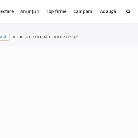
lectare
Anunțuri
Top firme
Campanii
Adaugă
rul
online și ne ocupăm noi de restul!