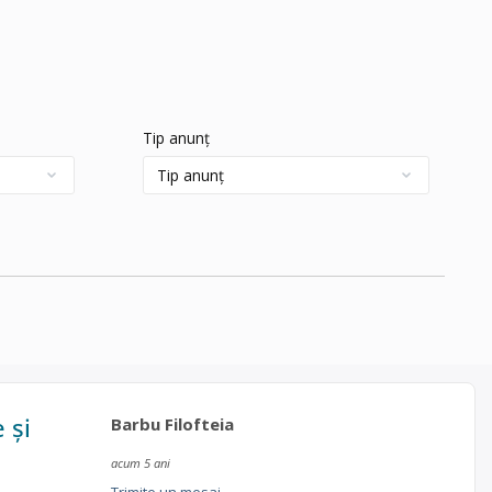
Tip anunț
 și
Barbu Filofteia
acum 5 ani