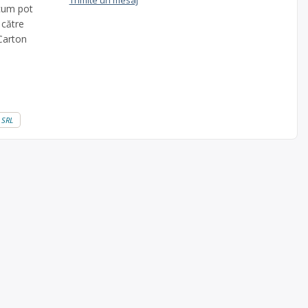
Trimite un mesaj
 cum pot
 către
 Carton
t SRL