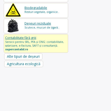
Biodegradabile
Resturi vegetale, organice..
Deșeuri reziduale
Scutece, mucuri de țigară..
Contabilitate fără griji
Servicii pentru SRL, PFA și ONG: contabilitate,
salarizare, e-Factura, SAF-T și consultanță.
supercontabil.ro
Alte tipuri de deșeuri
Agricultura ecologică