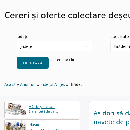
Cereri și oferte colectare deșe
Județe
Localitate
Resetează filtrele
FILTREAZĂ
Acasă
Anunțuri
județul Arges
Brădet
Hârtie și carton
As dori să d
Ziare, cutii de carton...
navete de p
Plastic
PET, pungi, ambalaje...