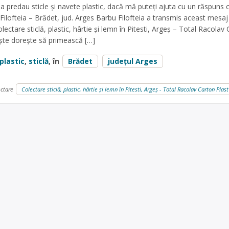
a predau sticle și navete plastic, dacă mă puteți ajuta cu un răspuns
ilofteia – Brădet, jud. Arges Barbu Filofteia a transmis aceast mesaj
lectare sticlă, plastic, hârtie și lemn în Pitesti, Argeș – Total Racolav
ește dorește să primească […]
plastic
,
sticlă
, în
Brădet
județul Arges
ectare
Colectare sticlă, plastic, hârtie și lemn în Pitesti, Argeș - Total Racolav Carton Plas