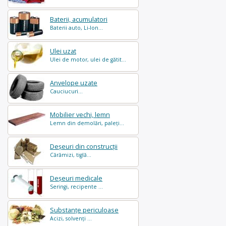
Baterii, acumulatori
Baterii auto, Li-Ion...
Ulei uzat
Ulei de motor, ulei de gătit...
Anvelope uzate
Cauciucuri...
Mobilier vechi, lemn
Lemn din demolări, paleți...
Deșeuri din construcții
Cărămizi, tiglă...
Deșeuri medicale
Seringi, recipente ...
Substanțe periculoase
Acizi, solvenți ...