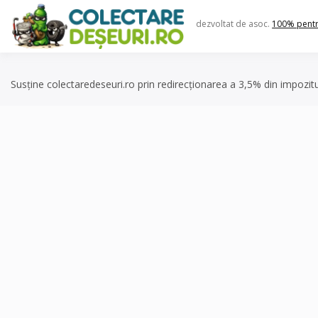
Skip
to
dezvoltat de asoc.
100% pent
content
Susține colectaredeseuri.ro prin redirecționarea a 3,5% din impozit