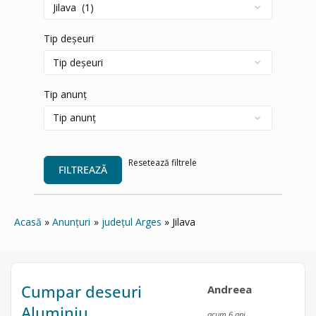
Tip deșeuri
Tip anunț
Resetează filtrele
FILTREAZĂ
Acasă
Anunțuri
județul Arges
Jilava
Cumpar deseuri
Andreea
Aluminiu
acum 6 ani