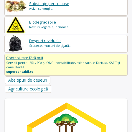
Substanțe periculoase
Acizi, solvenți ...
Biodegradabile
Resturi vegetale, organice..
Deșeuri reziduale
Scutece, mucuri de țigară..
Contabilitate fără griji
Servicii pentru SRL, PFA și ONG: contabilitate, salarizare, e-Factura, SAF-T și
consultanță.
supercontabil.ro
Alte tipuri de deșeuri
Agricultura ecologică