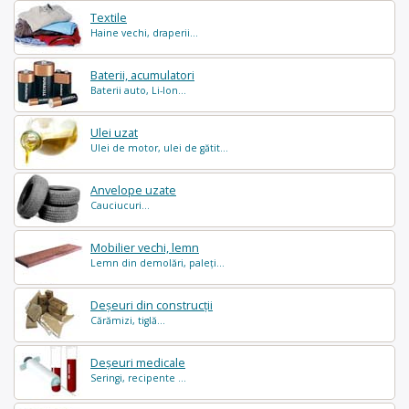
Textile
Haine vechi, draperii...
Baterii, acumulatori
Baterii auto, Li-Ion...
Ulei uzat
Ulei de motor, ulei de gătit...
Anvelope uzate
Cauciucuri...
Mobilier vechi, lemn
Lemn din demolări, paleți...
Deșeuri din construcții
Cărămizi, tiglă...
Deșeuri medicale
Seringi, recipente ...