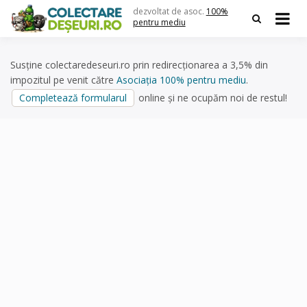
Skip
dezvoltat de asoc.
100%
to
pentru mediu
content
Susține colectaredeseuri.ro prin redirecționarea a 3,5% din
impozitul pe venit către
Asociația 100% pentru mediu
.
Completează formularul
online și ne ocupăm noi de restul!