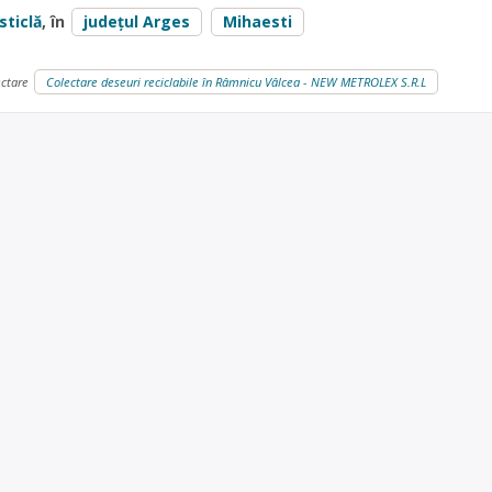
sticlă
, în
județul Arges
Mihaesti
ectare
Colectare deseuri reciclabile în Râmnicu Vâlcea - NEW METROLEX S.R.L