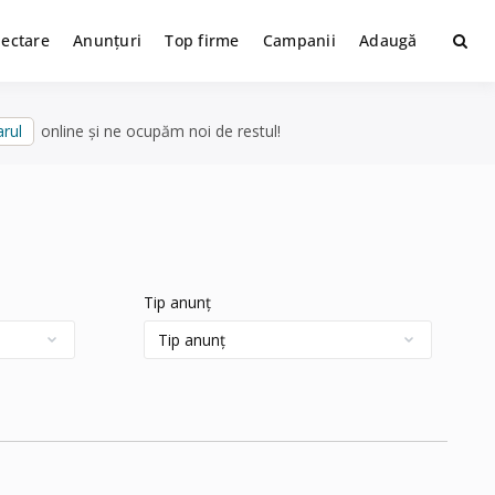
lectare
Anunțuri
Top firme
Campanii
Adaugă
rul
online și ne ocupăm noi de restul!
Tip anunț