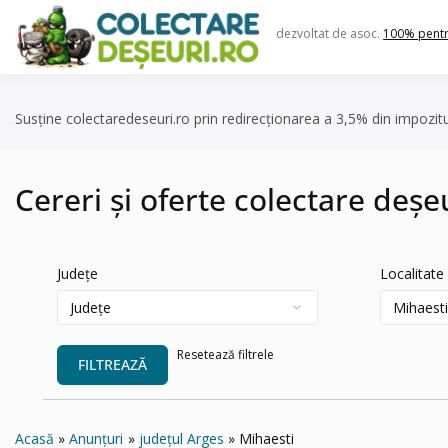
Skip
to
dezvoltat de asoc.
100% pent
content
Susține colectaredeseuri.ro prin redirecționarea a 3,5% din impozit
Cereri și oferte colectare deșe
Județe
Localitate
Resetează filtrele
FILTREAZĂ
Acasă
Anunțuri
județul Arges
Mihaesti