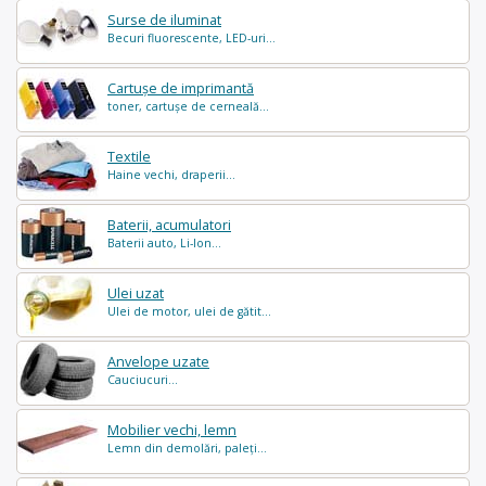
Surse de iluminat
Becuri fluorescente, LED-uri...
Cartușe de imprimantă
toner, cartușe de cerneală...
Textile
Haine vechi, draperii...
Baterii, acumulatori
Baterii auto, Li-Ion...
Ulei uzat
Ulei de motor, ulei de gătit...
Anvelope uzate
Cauciucuri...
Mobilier vechi, lemn
Lemn din demolări, paleți...