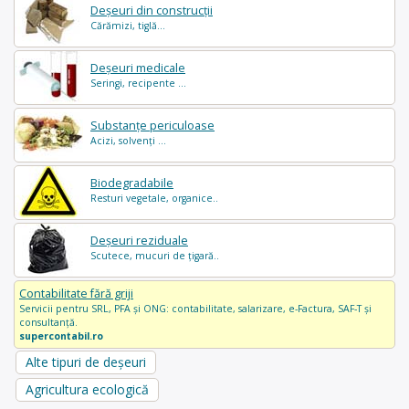
Deșeuri din construcții
Cărămizi, tiglă...
Deșeuri medicale
Seringi, recipente ...
Substanțe periculoase
Acizi, solvenți ...
Biodegradabile
Resturi vegetale, organice..
Deșeuri reziduale
Scutece, mucuri de țigară..
Contabilitate fără griji
Servicii pentru SRL, PFA și ONG: contabilitate, salarizare, e-Factura, SAF-T și
consultanță.
supercontabil.ro
Alte tipuri de deșeuri
Agricultura ecologică