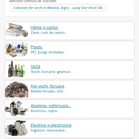
Adresată centrului de colectare
Colectare fier vechi în Mioveni, Argeș - Lucky Star Fresh SRL
Hârtie și carton
Ziare, cutii de carton...
Plastic
PET, pungi, ambalaje...
Sticlă
Sticle, borcane, geamuri...
Fier vechi, feroase
Metale feroase, otel...
Aluminiu, neferoase...
Aluminiu, cupru...
Electrice și electronice
Frigidere, televizoare...