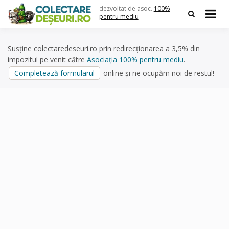
Skip
dezvoltat de asoc.
100%
to
pentru mediu
content
Susține colectaredeseuri.ro prin redirecționarea a 3,5% din
impozitul pe venit către
Asociația 100% pentru mediu
.
Completează formularul
online și ne ocupăm noi de restul!