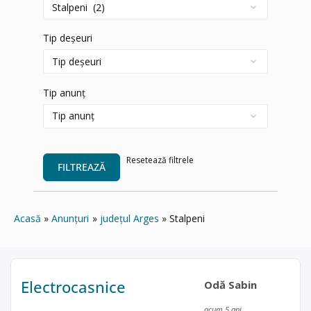
Tip deșeuri
Tip anunț
Resetează filtrele
FILTREAZĂ
Acasă
Anunțuri
județul Arges
Stalpeni
Electrocasnice
Odă Sabin
acum 5 ani