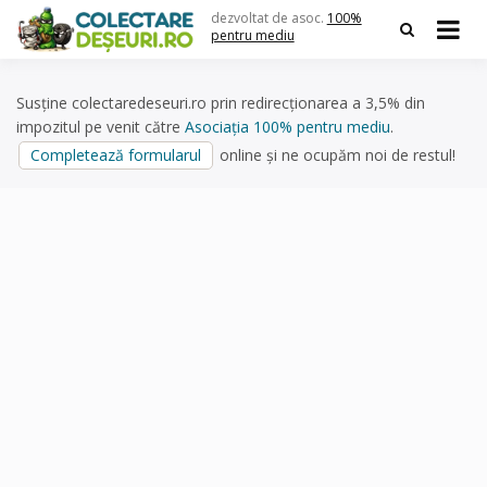
Skip
dezvoltat de asoc.
100%
to
pentru mediu
content
Susține colectaredeseuri.ro prin redirecționarea a 3,5% din
impozitul pe venit către
Asociația 100% pentru mediu
.
Completează formularul
online și ne ocupăm noi de restul!