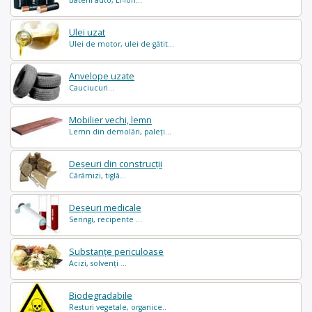
Baterii auto, Li-Ion...
Ulei uzat
Ulei de motor, ulei de gătit...
Anvelope uzate
Cauciucuri...
Mobilier vechi, lemn
Lemn din demolări, paleți...
Deșeuri din construcții
Cărămizi, tiglă...
Deșeuri medicale
Seringi, recipente ...
Substanțe periculoase
Acizi, solvenți ...
Biodegradabile
Resturi vegetale, organice..