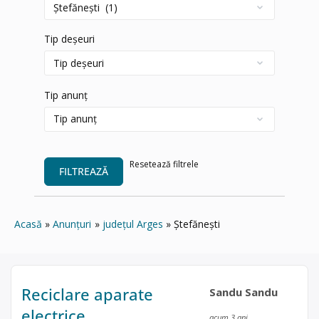
Tip deșeuri
Tip anunț
Resetează filtrele
FILTREAZĂ
Acasă
Anunțuri
județul Arges
Ştefănești
Reciclare aparate
Sandu Sandu
electrice
acum 3 ani