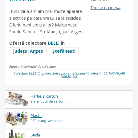
Trimite un mesaj
Bună ziua am.am mai multe aparate
electrice pe care vreau sa le reciclez.
Oferiți bani contra lor? Mulțumesc
Sandu Sandu – Ștefănești, jud. Arges
Ofertă colectare
DEEE
, în
județul Arges
Ştefănești
Adresată centrului de colectare
Colectare DEEE (frigidere, televizoare, telefoane) în Pitești - SC FINANCIAR
URBAN SRL
Hârtie și carton
Ziare, cutii de carton...
Plastic
PET, pungi, ambalaje...
Sticlă