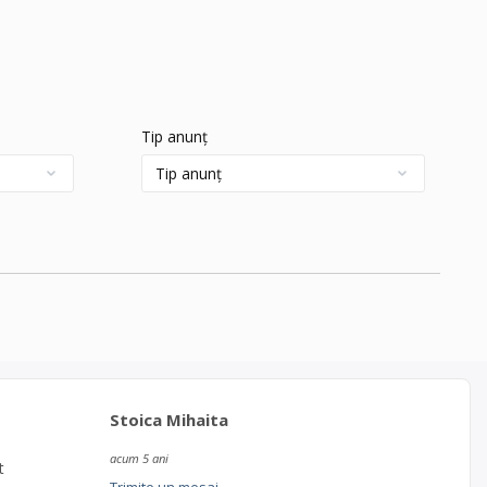
Tip anunț
Stoica Mihaita
acum 5 ani
t