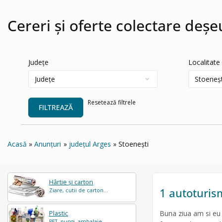
Cereri și oferte colectare deșe
Județe
Localitate
Resetează filtrele
FILTREAZĂ
Acasă
Anunțuri
județul Arges
Stoeneşti
Hârtie și carton
1 autoturism
Ziare, cutii de carton...
Buna ziua am si eu 
Plastic
PET, pungi, ambalaje...