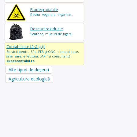
Biodegradabile
Resturi vegetale, organice..
Deșeuri reziduale
Scutece, mucuri de țigară..
Contabilitate fără griji
Servicii pentru SRL, PFA și ONG: contabilitate,
salarizare, e-Factura, SAF-T și consultanță.
supercontabil.ro
Alte tipuri de deșeuri
Agricultura ecologică