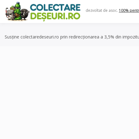
Skip
to
dezvoltat de asoc.
100% pent
content
Susține colectaredeseuri.ro prin redirecționarea a 3,5% din impozit