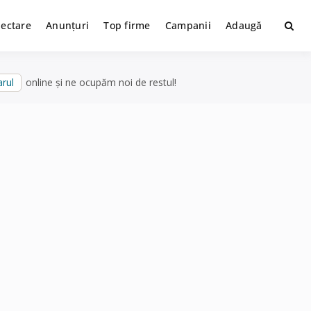
lectare
Anunțuri
Top firme
Campanii
Adaugă
rul
online și ne ocupăm noi de restul!