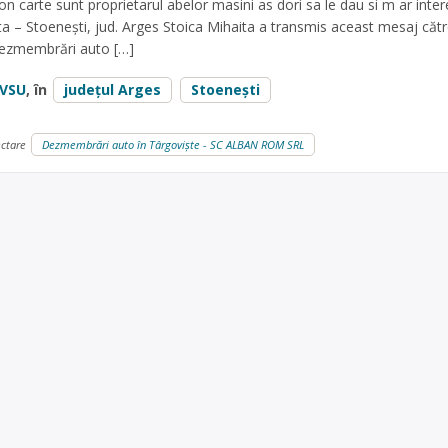
on carte sunt proprietarul abelor masini as dori sa le dau si m ar inte
ta – Stoenești, jud. Arges Stoica Mihaita a transmis aceast mesaj căt
Dezmembrări auto […]
VSU
, în
județul Arges
Stoeneşti
ectare
Dezmembrări auto în Târgoviște - SC ALBAN ROM SRL