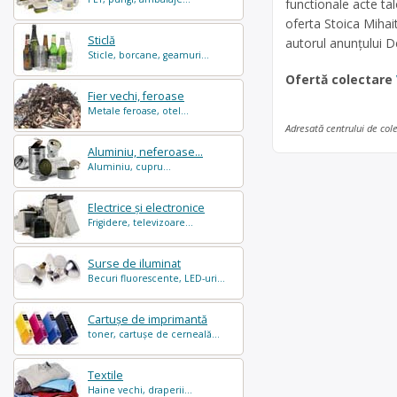
functionale acte tal
oferta Stoica Mihai
Sticlă
autorul anunțului 
Sticle, borcane, geamuri...
Ofertă colectare
Fier vechi, feroase
Metale feroase, otel...
Adresată centrului de col
Aluminiu, neferoase...
Aluminiu, cupru...
Electrice și electronice
Frigidere, televizoare...
Surse de iluminat
Becuri fluorescente, LED-uri...
Cartușe de imprimantă
toner, cartușe de cerneală...
Textile
Haine vechi, draperii...