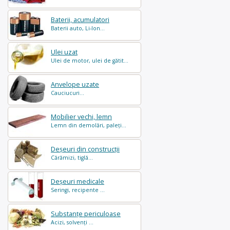
Baterii, acumulatori
Baterii auto, Li-Ion...
Ulei uzat
Ulei de motor, ulei de gătit...
Anvelope uzate
Cauciucuri...
Mobilier vechi, lemn
Lemn din demolări, paleți...
Deșeuri din construcții
Cărămizi, tiglă...
Deșeuri medicale
Seringi, recipente ...
Substanțe periculoase
Acizi, solvenți ...