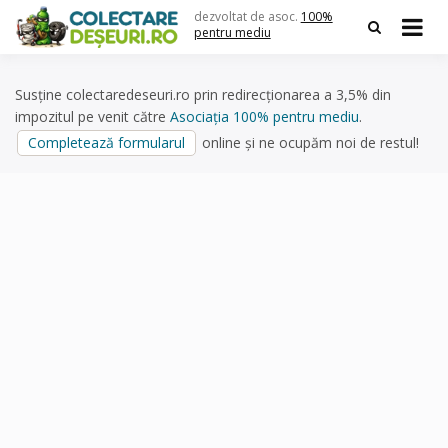
Skip
dezvoltat de asoc.
100%
to
pentru mediu
content
Susține colectaredeseuri.ro prin redirecționarea a 3,5% din
impozitul pe venit către
Asociația 100% pentru mediu
.
Completează formularul
online și ne ocupăm noi de restul!