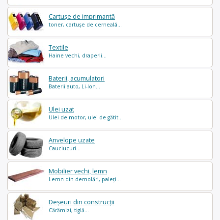
Cartușe de imprimantă
toner, cartușe de cerneală...
Textile
Haine vechi, draperii...
Baterii, acumulatori
Baterii auto, Li-Ion...
Ulei uzat
Ulei de motor, ulei de gătit...
Anvelope uzate
Cauciucuri...
Mobilier vechi, lemn
Lemn din demolări, paleți...
Deșeuri din construcții
Cărămizi, tiglă...