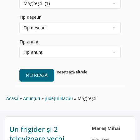
Tip deșeuri
Tip anunț
Resetează filtrele
FILTREAZĂ
Acasă
Anunțuri
județul Bacău
Măgireşti
Un frigider și 2
Mareș Mihai
televizoare vechi
acum 5 ani