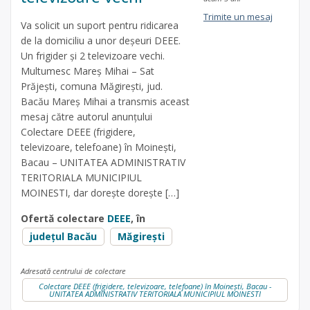
Trimite un mesaj
Va solicit un suport pentru ridicarea
de la domiciliu a unor deșeuri DEEE.
Un frigider și 2 televizoare vechi.
Multumesc Mareș Mihai – Sat
Prăjești, comuna Măgirești, jud.
Bacău Mareș Mihai a transmis aceast
mesaj către autorul anunțului
Colectare DEEE (frigidere,
televizoare, telefoane) în Moinești,
Bacau – UNITATEA ADMINISTRATIV
TERITORIALA MUNICIPIUL
MOINESTI, dar dorește dorește […]
Ofertă colectare
DEEE
, în
județul Bacău
Măgireşti
Adresată centrului de colectare
Colectare DEEE (frigidere, televizoare, telefoane) în Moinești, Bacau -
UNITATEA ADMINISTRATIV TERITORIALA MUNICIPIUL MOINESTI