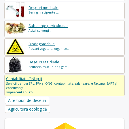
Deșeuri medicale
Seringi, recipente ...
Substanțe periculoase
Acizi, solvenți ...
Biodegradabile
Resturi vegetale, organice..
Deșeuri reziduale
Scutece, mucuri de țigară..
Contabilitate fără griji
Servicii pentru SRL, PFA și ONG: contabilitate, salarizare, e-Factura, SAF-T și
consultanță.
supercontabil.ro
Alte tipuri de deșeuri
Agricultura ecologică