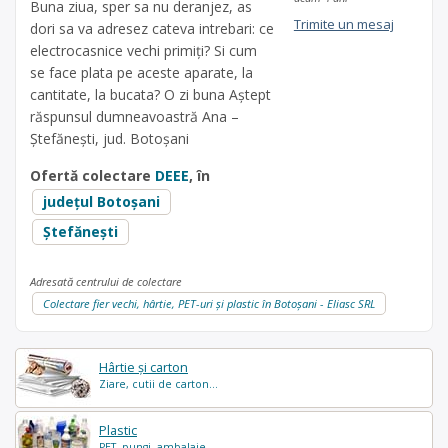
Buna ziua, sper sa nu deranjez, as
Trimite un mesaj
dori sa va adresez cateva intrebari: ce
electrocasnice vechi primiți? Si cum
se face plata pe aceste aparate, la
cantitate, la bucata? O zi buna Aștept
răspunsul dumneavoastră Ana –
Ștefănești, jud. Botoșani
Ofertă colectare
DEEE
, în
județul Botoșani
Ștefănești
Adresată centrului de colectare
Colectare fier vechi, hârtie, PET-uri și plastic în Botoșani - Eliasc SRL
Hârtie și carton
Ziare, cutii de carton...
Plastic
PET, pungi, ambalaje...