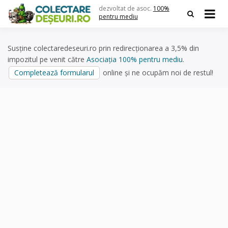
Skip
dezvoltat de asoc.
100%
to
pentru mediu
content
Susține colectaredeseuri.ro prin redirecționarea a 3,5% din
impozitul pe venit către
Asociația 100% pentru mediu
.
Completează formularul
online și ne ocupăm noi de restul!