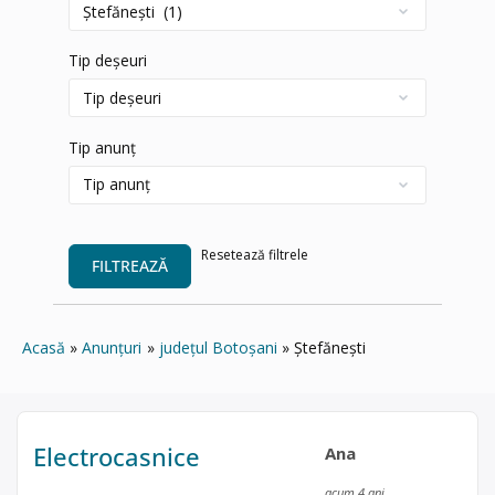
Tip deșeuri
Tip anunț
Resetează filtrele
FILTREAZĂ
Acasă
Anunțuri
județul Botoșani
Ștefănești
Electrocasnice
Ana
acum 4 ani