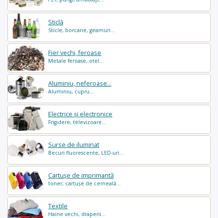
Sticlă
Sticle, borcane, geamuri...
Fier vechi, feroase
Metale feroase, otel...
Aluminiu, neferoase...
Aluminiu, cupru...
Electrice și electronice
Frigidere, televizoare...
Surse de iluminat
Becuri fluorescente, LED-uri...
Cartușe de imprimantă
toner, cartușe de cerneală...
Textile
Haine vechi, draperii...