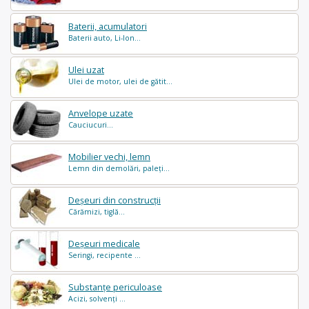
Baterii, acumulatori
Baterii auto, Li-Ion...
Ulei uzat
Ulei de motor, ulei de gătit...
Anvelope uzate
Cauciucuri...
Mobilier vechi, lemn
Lemn din demolări, paleți...
Deșeuri din construcții
Cărămizi, tiglă...
Deșeuri medicale
Seringi, recipente ...
Substanțe periculoase
Acizi, solvenți ...