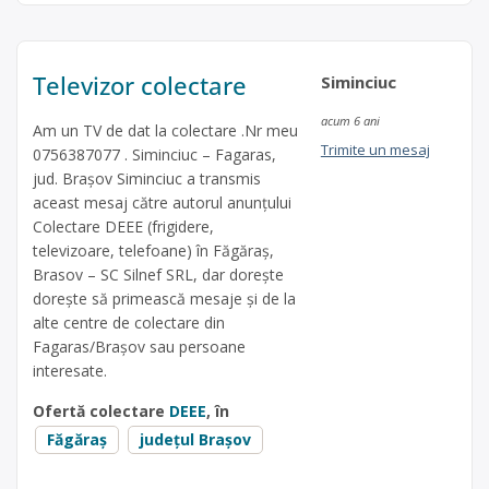
Televizor colectare
Siminciuc
acum 6 ani
Am un TV de dat la colectare .Nr meu
Trimite un mesaj
0756387077 . Siminciuc – Fagaras,
jud. Brașov Siminciuc a transmis
aceast mesaj către autorul anunțului
Colectare DEEE (frigidere,
televizoare, telefoane) în Făgăraș,
Brasov – SC Silnef SRL, dar dorește
dorește să primească mesaje și de la
alte centre de colectare din
Fagaras/Brașov sau persoane
interesate.
Ofertă colectare
DEEE
, în
Făgăraș
județul Brașov