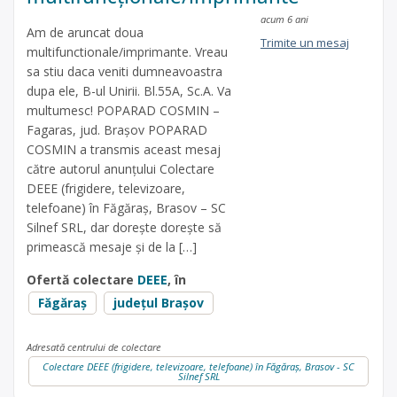
acum 6 ani
Am de aruncat doua
Trimite un mesaj
multifunctionale/imprimante. Vreau
sa stiu daca veniti dumneavoastra
dupa ele, B-ul Unirii. Bl.55A, Sc.A. Va
multumesc! POPARAD COSMIN –
Fagaras, jud. Brașov POPARAD
COSMIN a transmis aceast mesaj
către autorul anunțului Colectare
DEEE (frigidere, televizoare,
telefoane) în Făgăraș, Brasov – SC
Silnef SRL, dar dorește dorește să
primească mesaje și de la […]
Ofertă colectare
DEEE
, în
Făgăraș
județul Brașov
Adresată centrului de colectare
Colectare DEEE (frigidere, televizoare, telefoane) în Făgăraș, Brasov - SC
Silnef SRL