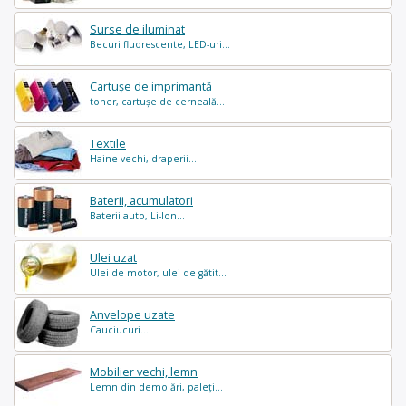
Surse de iluminat
Becuri fluorescente, LED-uri...
Cartușe de imprimantă
toner, cartușe de cerneală...
Textile
Haine vechi, draperii...
Baterii, acumulatori
Baterii auto, Li-Ion...
Ulei uzat
Ulei de motor, ulei de gătit...
Anvelope uzate
Cauciucuri...
Mobilier vechi, lemn
Lemn din demolări, paleți...