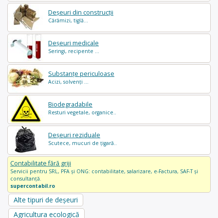
Deșeuri din construcții
Cărămizi, tiglă...
Deșeuri medicale
Seringi, recipente ...
Substanțe periculoase
Acizi, solvenți ...
Biodegradabile
Resturi vegetale, organice..
Deșeuri reziduale
Scutece, mucuri de țigară..
Contabilitate fără griji
Servicii pentru SRL, PFA și ONG: contabilitate, salarizare, e-Factura, SAF-T și
consultanță.
supercontabil.ro
Alte tipuri de deșeuri
Agricultura ecologică