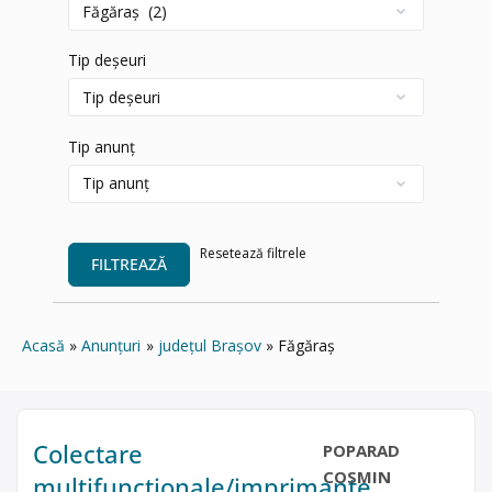
Tip deșeuri
Tip anunț
Resetează filtrele
FILTREAZĂ
Acasă
Anunțuri
județul Brașov
Făgăraș
Colectare
POPARAD
COSMIN
multifuncționale/imprimante