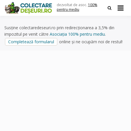
Skip
dezvoltat de asoc.
100%
to
pentru mediu
content
Susține colectaredeseuri.ro prin redirecționarea a 3,5% din
impozitul pe venit către
Asociația 100% pentru mediu
.
Completează formularul
online și ne ocupăm noi de restul!