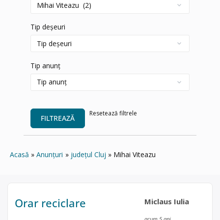
Tip deșeuri
Tip anunț
Resetează filtrele
FILTREAZĂ
Acasă
Anunțuri
județul Cluj
Mihai Viteazu
Orar reciclare
Miclaus Iulia
acum 5 ani