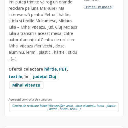
Imi puteți trimite va rog un orar de
Trimite un mesaj
reciclare pe luna Mai-Iulie? Ma
interesează pentru Pet-uri, hârtie,
sticla si textile Mulțumesc, Miclaus
Iulia – Mihai Viteazu, jud. Cluj Miclaus
Iulia a transmis aceast mesaj către
autorul anunțului Centru de reciclare
Mihai Viteazu (fier vechi , doze
aluminiu, lemn , plastic , hârtie , sticlă
, […]
Ofertă colectare
hârtie
,
PET
,
textile
, în
județul Cluj
Mihai Viteazu
Adresată centrului de colectare
Centru de reciclare Mihai Viteazu (fier vechi , doze aluminiu, lemn , plastic
, hârtie , sticlă , textil...)