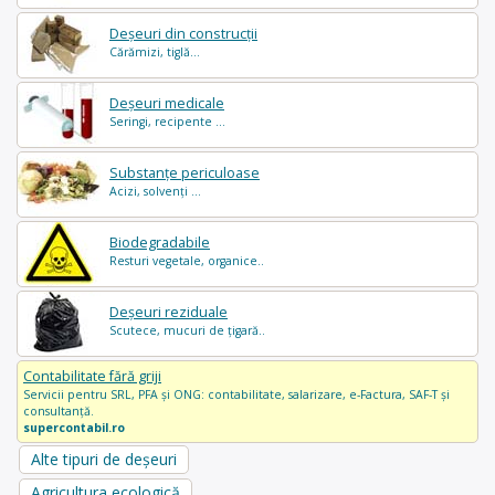
Deșeuri din construcții
Cărămizi, tiglă...
Deșeuri medicale
Seringi, recipente ...
Substanțe periculoase
Acizi, solvenți ...
Biodegradabile
Resturi vegetale, organice..
Deșeuri reziduale
Scutece, mucuri de țigară..
Contabilitate fără griji
Servicii pentru SRL, PFA și ONG: contabilitate, salarizare, e-Factura, SAF-T și
consultanță.
supercontabil.ro
Alte tipuri de deșeuri
Agricultura ecologică