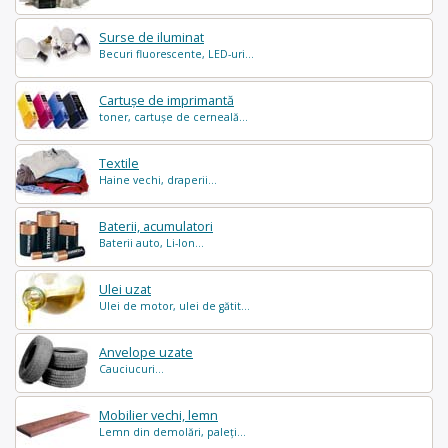
Surse de iluminat
Becuri fluorescente, LED-uri...
Cartușe de imprimantă
toner, cartușe de cerneală...
Textile
Haine vechi, draperii...
Baterii, acumulatori
Baterii auto, Li-Ion...
Ulei uzat
Ulei de motor, ulei de gătit...
Anvelope uzate
Cauciucuri...
Mobilier vechi, lemn
Lemn din demolări, paleți...