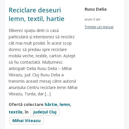
Reciclare deseuri
Rusu Delia
lemn, textil, hartie
acum 5 ani
Trimite un mesaj
Eliberez spațiu dintr-o casă
particulară și intenționez să reciclez
cât mai mult posibil. În acest scop
doresc să predau spre reciclare
mobila veche, textile, carton. Aștept
să fiu contactată. Mulțumesc
anticipat! Delia Rusu Delia – Mihai
Viteazu, jud. Cluj Rusu Delia a
transmis aceast mesaj către autorul
anunțului Centru reciclare lemn Mihai
Viteazu, Turda, dar […]
Ofertă colectare
hârtie
,
lemn
,
textile
, în
județul Cluj
Mihai Viteazu