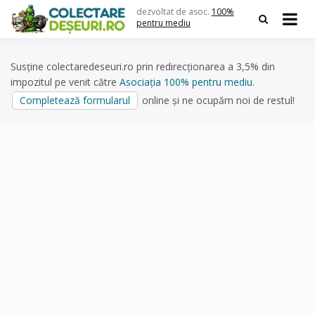
Skip
dezvoltat de asoc.
100%
to
pentru mediu
content
Susține colectaredeseuri.ro prin redirecționarea a 3,5% din
impozitul pe venit către
Asociația 100% pentru mediu
.
Completează formularul
online și ne ocupăm noi de restul!