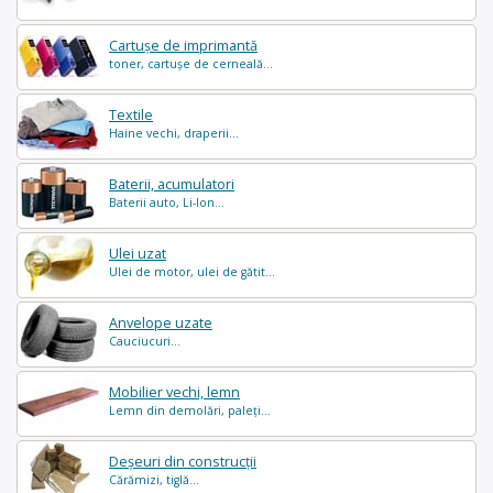
Cartușe de imprimantă
toner, cartușe de cerneală...
Textile
Haine vechi, draperii...
Baterii, acumulatori
Baterii auto, Li-Ion...
Ulei uzat
Ulei de motor, ulei de gătit...
Anvelope uzate
Cauciucuri...
Mobilier vechi, lemn
Lemn din demolări, paleți...
Deșeuri din construcții
Cărămizi, tiglă...