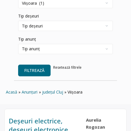
Tip deșeuri
Tip anunț
Resetează filtrele
FILTREAZĂ
Acasă
Anunțuri
județul Cluj
Viișoara
Deșeuri electrice,
Aurelia
Rogozan
deșeuri electronice,