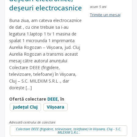
deșeuri electrocasnice
acum 5 ani
Trimite un mesaj
Buna ziua, am cateva electrocaznice
de dat , cu cine trebuie sa i-au
legatura 1.laptop 1 tv 1 masina de
spalat 1 microunda 1 imprimanta
Aurelia Rogozan – Viișoara, jud. Cluj
Aurelia Rogozan a transmis aceast
mesaj către autorul anunțului
Colectare DEEE (frigidere,
televizoare, telefoane) în Viişoara,
Cluj – S.C. MILEXIM S.R.L ., dar
dorește […]
Ofertă colectare
DEEE
, în
județul Cluj
Viișoara
Adresată centrului de colectare
Colectare DEEE (frigidere, televizoare, telefoane) în Viişoara, Cluj - S.C.
MILEXIM S.R.L .