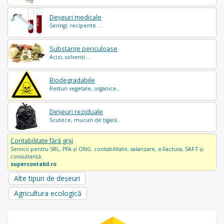
Deșeuri medicale
Seringi, recipente ...
Substanțe periculoase
Acizi, solvenți ...
Biodegradabile
Resturi vegetale, organice..
Deșeuri reziduale
Scutece, mucuri de țigară..
Contabilitate fără griji
Servicii pentru SRL, PFA și ONG: contabilitate, salarizare, e-Factura, SAF-T și
consultanță.
supercontabil.ro
Alte tipuri de deșeuri
Agricultura ecologică