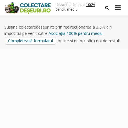
Skip
dezvoltat de asoc.
100%
to
pentru mediu
content
Susține colectaredeseuri.ro prin redirecționarea a 3,5% din
impozitul pe venit către
Asociația 100% pentru mediu
.
Completează formularul
online și ne ocupăm noi de restul!