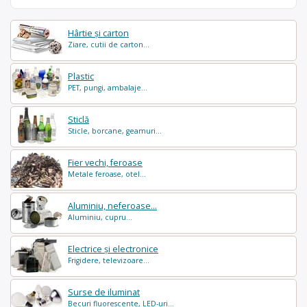
Hârtie și carton
Ziare, cutii de carton...
Plastic
PET, pungi, ambalaje...
Sticlă
Sticle, borcane, geamuri...
Fier vechi, feroase
Metale feroase, otel...
Aluminiu, neferoase...
Aluminiu, cupru...
Electrice și electronice
Frigidere, televizoare...
Surse de iluminat
Becuri fluorescente, LED-uri...