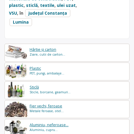
plastic
,
sticlă
,
textile
,
ulei uzat
,
VSU
, în
județul Constanța
Lumina
Hârtie și carton
Ziare, cutii de carton...
Plastic
PET, pungi, ambalaje...
Sticlă
Sticle, borcane, geamuri...
Fier vechi, feroase
Metale feroase, otel...
Aluminiu, neferoase...
Aluminiu, cupru...