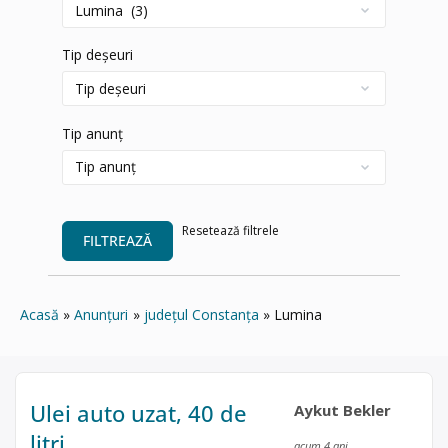
Tip deșeuri
Tip anunț
Resetează filtrele
FILTREAZĂ
Acasă
Anunțuri
județul Constanța
Lumina
Ulei auto uzat, 40 de
Aykut Bekler
litri
acum 4 ani