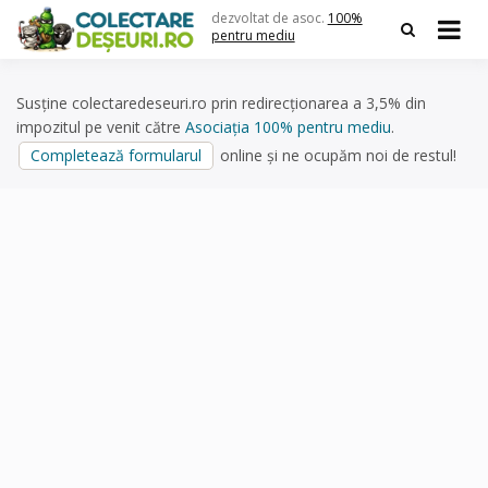
Skip
dezvoltat de asoc.
100%
to
pentru mediu
content
Susține colectaredeseuri.ro prin redirecționarea a 3,5% din
impozitul pe venit către
Asociația 100% pentru mediu
.
Completează formularul
online și ne ocupăm noi de restul!