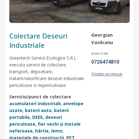
Colectare Deseuri
Georgian
Vasilcanu
Industriale
acum 6 ani
Greentech Servicii Ecologice S.R.L.
0726474810
executa servicii de colectare,
transport, depozitare,
Trimite un mesaj
tratare/valorificare deseuri industriale
periculoase si nepericuloase.
Serviciu/punct de colectare
acumulatori industriali
,
anvelope
uzate
,
baterii auto
,
baterii
portabile
,
DEEE
,
deseuri
periculoase
,
fier vechi și metale
neferoase
,
hârtie
,
lemn
,
materiale de constructii
,
PET
,