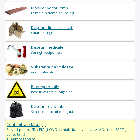
Mobilier vechi, lemn
Lemn din demolări, paleți...
Deșeuri din construcții
Cărămizi, tiglă...
Deșeuri medicale
Seringi, recipente ...
Substanțe periculoase
Acizi, solvenți ...
Biodegradabile
Resturi vegetale, organice..
Deșeuri reziduale
Scutece, mucuri de țigară..
Contabilitate fără griji
Servicii pentru SRL, PFA și ONG: contabilitate, salarizare, e-Factura, SAF-T și
consultanță.
supercontabil.ro