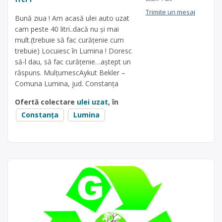
Trimite un mesaj
Bună ziua ! Am acasă ulei auto uzat
cam peste 40 litri..dacă nu și mai
mult.(trebuie să fac curățenie cum
trebuie) Locuiesc în Lumina ! Doresc
să-l dau, să fac curățenie…aștept un
răspuns. MulțumescAykut Bekler –
Comuna Lumina, jud. Constanța
Ofertă colectare
ulei uzat
, în
Constanța
Lumina