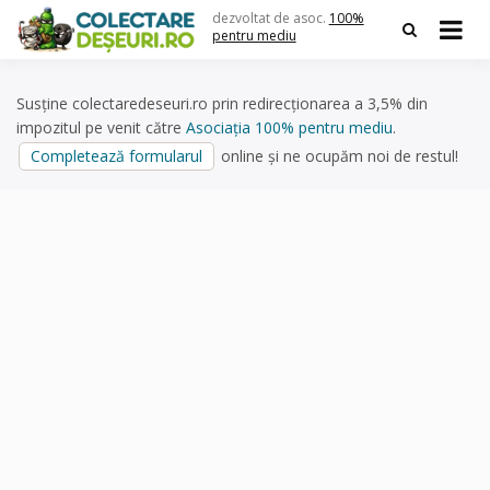
Skip
dezvoltat de asoc.
100%
to
pentru mediu
content
Susține colectaredeseuri.ro prin redirecționarea a 3,5% din
impozitul pe venit către
Asociația 100% pentru mediu
.
Completează formularul
online și ne ocupăm noi de restul!