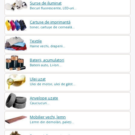
Surse de iluminat
Becuri fluorescente, LED-uri...
Cartușe de imprimantă
toner, cartușe de cerneală...
Textile
Haine vechi, draperii...
Baterii, acumulatori
Baterii auto, Li-Ion...
Ulei uzat
Ulei de motor, ulei de gătit...
Anvelope uzate
Cauciucuri...
Mobilier vechi, lemn
Lemn din demolări, paleți...