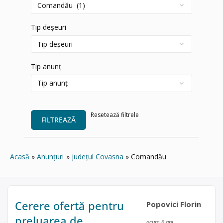
Tip deșeuri
Tip anunț
Resetează filtrele
FILTREAZĂ
Acasă
Anunțuri
județul Covasna
Comandău
Cerere ofertă pentru
Popovici Florin
preluarea de
acum 6 ani