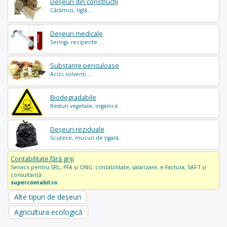
Deșeuri din construcții
Cărămizi, tiglă...
Deșeuri medicale
Seringi, recipente ...
Substanțe periculoase
Acizi, solvenți ...
Biodegradabile
Resturi vegetale, organice..
Deșeuri reziduale
Scutece, mucuri de țigară..
Contabilitate fără griji
Servicii pentru SRL, PFA și ONG: contabilitate, salarizare, e-Factura, SAF-T și
consultanță.
supercontabil.ro
Alte tipuri de deșeuri
Agricultura ecologică