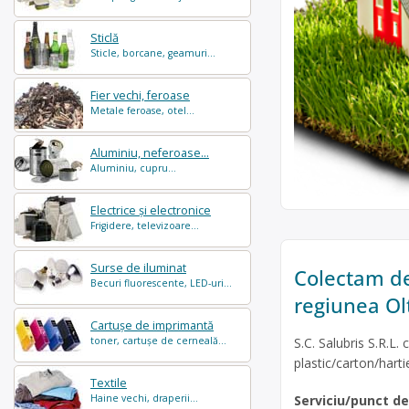
Sticlă
Sticle, borcane, geamuri...
Fier vechi, feroase
Metale feroase, otel...
Aluminiu, neferoase...
Aluminiu, cupru...
Electrice și electronice
Frigidere, televizoare...
Surse de iluminat
Colectam des
Becuri fluorescente, LED-uri...
regiunea Ol
Cartușe de imprimantă
S.C. Salubris S.R.L. 
toner, cartușe de cerneală...
plastic/carton/harti
Textile
Serviciu/punct d
Haine vechi, draperii...