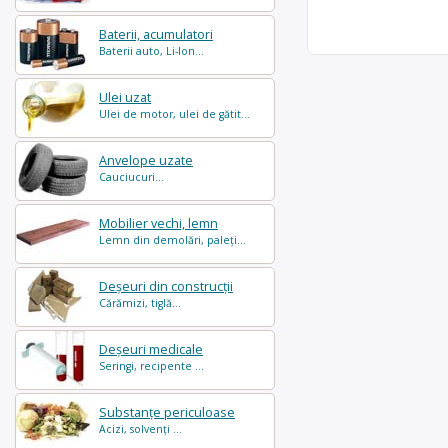
Baterii, acumulatori
Baterii auto, Li-Ion...
Ulei uzat
Ulei de motor, ulei de gătit...
Anvelope uzate
Cauciucuri...
Mobilier vechi, lemn
Lemn din demolări, paleți...
Deșeuri din construcții
Cărămizi, tiglă...
Deșeuri medicale
Seringi, recipente ...
Substanțe periculoase
Acizi, solvenți ...