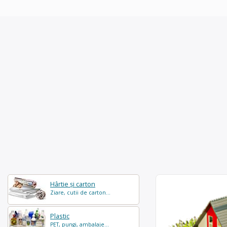
Hârtie și carton
Ziare, cutii de carton...
Plastic
PET, pungi, ambalaje...