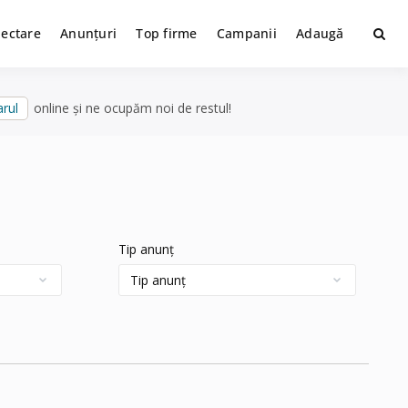
lectare
Anunțuri
Top firme
Campanii
Adaugă
rul
online și ne ocupăm noi de restul!
Tip anunț