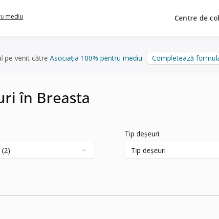
ru mediu
Centre de co
ul pe venit către
Asociația 100% pentru mediu
.
Completează formula
uri în Breasta
Tip deșeuri