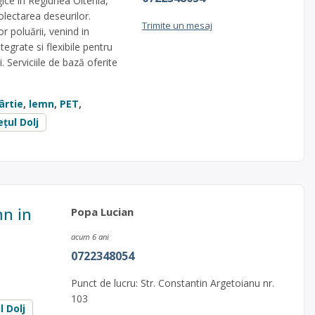
gice in Regiunea Oltenia,
olectarea deseurilor.
Trimite un mesaj
r poluării, venind in
tegrate si flexibile pentru
 Serviciile de bază oferite
ârtie
,
lemn
,
PET
,
ețul Dolj
mn in
Popa Lucian
acum 6 ani
0722348054
Punct de lucru: Str. Constantin Argetoianu nr.
103
l Dolj