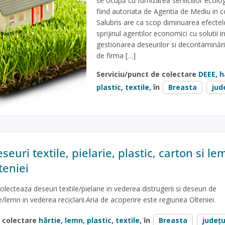
se ocupă cu furnizarea serviciilor ecolo
fiind autoriata de Agentia de Mediu in c
Salubris are ca scop diminuarea efectelo
sprijinul agentilor economici cu solutii in
gestionarea deseurilor si decontaminării.
de firma […]
Serviciu/punct de colectare
DEEE
,
h
plastic
,
textile
, în
Breasta
jud
euri textile, pielarie, plastic, carton si le
teniei
colecteaza deseuri textile/pielarie in vederea distrugerii si deseuri de
e/lemn in vederea reciclarii.Aria de acoperire este regiunea Olteniei.
e colectare
hârtie
,
lemn
,
plastic
,
textile
, în
Breasta
județu