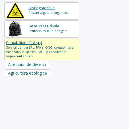
Biodegradabile
Resturi vegetale, organice..
Deșeuri reziduale
Scutece, mucuri de țigară..
Contabilitate fără griji
Servicii pentru SRL, PFA și ONG: contabilitate,
salarizare, e-Factura, SAF-T și consultanță.
supercontabil.ro
Alte tipuri de deșeuri
Agricultura ecologică