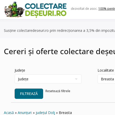
Skip
to
dezvoltat de asoc.
100% pent
content
Susține colectaredeseuri.ro prin redirecționarea a 3,5% din impozit
Cereri și oferte colectare deșe
Județe
Localitate
Resetează filtrele
FILTREAZĂ
Acasă
Anunțuri
județul Dolj
Breasta