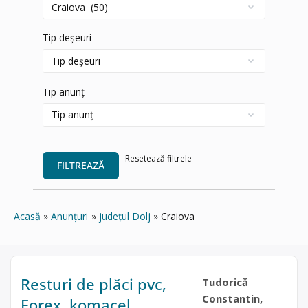
Tip deșeuri
Tip anunț
Resetează filtrele
FILTREAZĂ
Acasă
Anunțuri
județul Dolj
Craiova
Resturi de plăci pvc,
Tudorică
Constantin,
Forex, komacel,