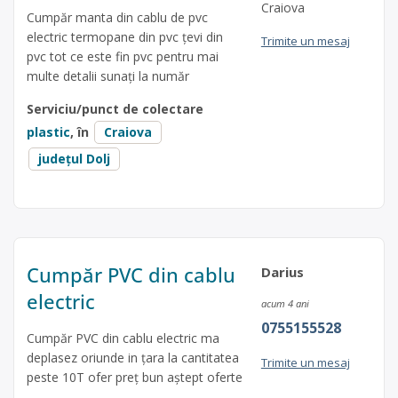
Craiova
Cumpăr manta din cablu de pvc
electric termopane din pvc țevi din
Trimite un mesaj
pvc tot ce este fin pvc pentru mai
multe detalii sunați la număr
Serviciu/punct de colectare
plastic
, în
Craiova
județul Dolj
Cumpăr PVC din cablu
Darius
electric
acum 4 ani
0755155528
Cumpăr PVC din cablu electric ma
deplasez oriunde in țara la cantitatea
Trimite un mesaj
peste 10T ofer preț bun aștept oferte