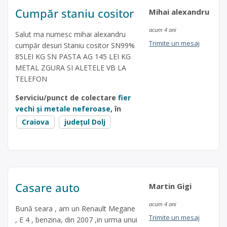
Cumpăr staniu cositor
Mihai alexandru
acum 4 ani
Salut ma numesc mihai alexandru
Trimite un mesaj
cumpăr desuri Staniu cositor SN99%
85LEI KG SN PASTA AG 145 LEI KG
METAL ZGURA SI ALETELE VB LA
TELEFON
Serviciu/punct de colectare
fier
vechi și metale neferoase
, în
Craiova
județul Dolj
Casare auto
Martin Gigi
acum 4 ani
Bună seara , am un Renault Megane
Trimite un mesaj
, E 4 , benzina, din 2007 ,in urma unui