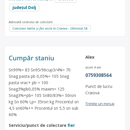
județul Dolj
Adresată centrului de colectare
Colectare hârtie și fier vechi în Craiova - Oltmetal SA
Cumpăr staniu
Alex
acum 4 ani
Sn99%= 83 Sn95/96cup3/4%= 70
0759308564
Snag pasta pb 0,05%= 105 Snag
pasta vrac+ pb = 100
Punct de lucru:
Snag3%pb0,05% maxim= 125
Craiova
Snag3%+pb= 105 Sn80/83%= 50ron
kg Sn 60% Lp= 35ron kg Procentul sn
Trimite un mesaj
4,5 sn60%++ Procentul sn 5,5 sn sub
60%
Serviciu/punct de colectare
fier