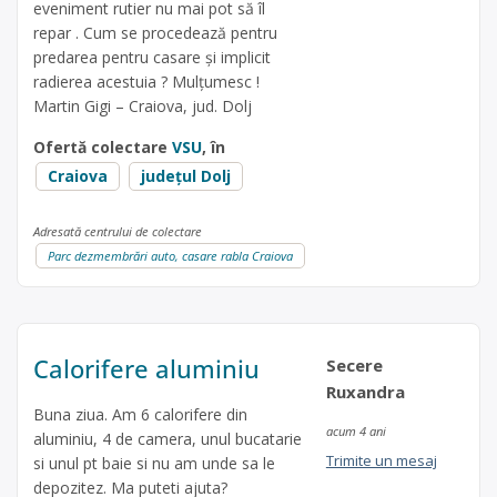
eveniment rutier nu mai pot să îl
repar . Cum se procedează pentru
predarea pentru casare și implicit
radierea acestuia ? Mulțumesc !
Martin Gigi – Craiova, jud. Dolj
Ofertă colectare
VSU
, în
Craiova
județul Dolj
Adresată centrului de colectare
Parc dezmembrări auto, casare rabla Craiova
Calorifere aluminiu
Secere
Ruxandra
Buna ziua. Am 6 calorifere din
acum 4 ani
aluminiu, 4 de camera, unul bucatarie
Trimite un mesaj
si unul pt baie si nu am unde sa le
depozitez. Ma puteti ajuta?