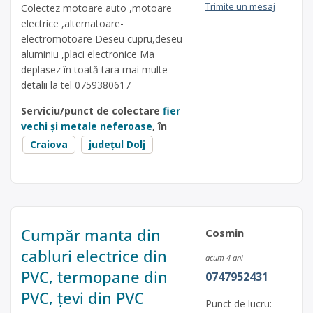
Trimite un mesaj
Colectez motoare auto ,motoare
electrice ,alternatoare-
electromotoare Deseu cupru,deseu
aluminiu ,placi electronice Ma
deplasez în toată tara mai multe
detalii la tel 0759380617
Serviciu/punct de colectare
fier
vechi și metale neferoase
, în
Craiova
județul Dolj
Cumpăr manta din
Cosmin
cabluri electrice din
acum 4 ani
PVC, termopane din
0747952431
PVC, țevi din PVC
Punct de lucru: