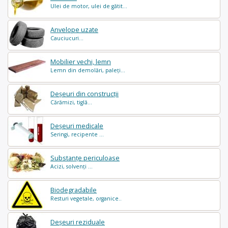
Ulei de motor, ulei de gătit...
Anvelope uzate
Cauciucuri...
Mobilier vechi, lemn
Lemn din demolări, paleți...
Deșeuri din construcții
Cărămizi, tiglă...
Deșeuri medicale
Seringi, recipente ...
Substanțe periculoase
Acizi, solvenți ...
Biodegradabile
Resturi vegetale, organice..
Deșeuri reziduale