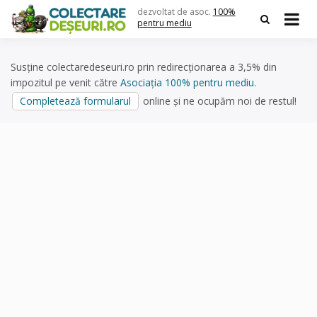
Skip
dezvoltat de asoc.
100%
to
pentru mediu
content
Susține colectaredeseuri.ro prin redirecționarea a 3,5% din
impozitul pe venit către
Asociația 100% pentru mediu
.
Completează formularul
online și ne ocupăm noi de restul!