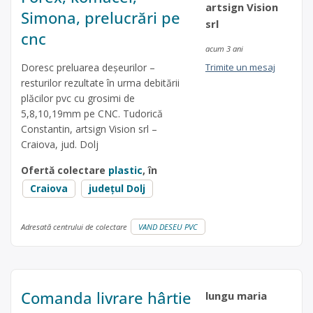
artsign Vision
Simona, prelucrări pe
srl
cnc
acum 3 ani
Doresc preluarea deșeurilor –
Trimite un mesaj
resturilor rezultate în urma debitării
plăcilor pvc cu grosimi de
5,8,10,19mm pe CNC. Tudorică
Constantin, artsign Vision srl –
Craiova, jud. Dolj
Ofertă colectare
plastic
, în
Craiova
județul Dolj
Adresată centrului de colectare
VAND DESEU PVC
Comanda livrare hârtie
lungu maria