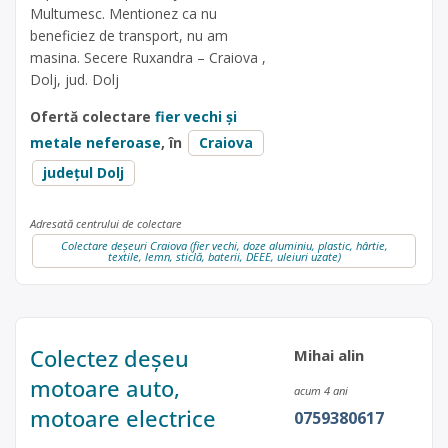
Multumesc. Mentionez ca nu
beneficiez de transport, nu am
masina. Secere Ruxandra – Craiova ,
Dolj, jud. Dolj
Ofertă colectare
fier vechi și
metale neferoase
, în
Craiova
județul Dolj
Adresată centrului de colectare
Colectare deșeuri Craiova (fier vechi, doze aluminiu, plastic, hârtie,
textile, lemn, sticlă, baterii, DEEE, uleiuri uzate)
Colectez deșeu
Mihai alin
motoare auto,
acum 4 ani
motoare electrice
0759380617