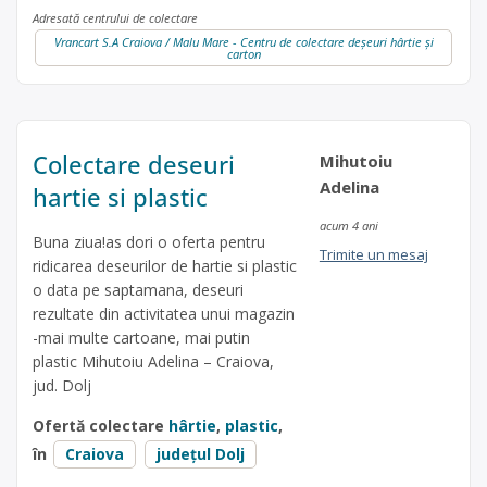
Adresată centrului de colectare
Vrancart S.A Craiova / Malu Mare - Centru de colectare deșeuri hârtie și
carton
Colectare deseuri
Mihutoiu
Adelina
hartie si plastic
acum 4 ani
Buna ziua!as dori o oferta pentru
Trimite un mesaj
ridicarea deseurilor de hartie si plastic
o data pe saptamana, deseuri
rezultate din activitatea unui magazin
-mai multe cartoane, mai putin
plastic Mihutoiu Adelina – Craiova,
jud. Dolj
Ofertă colectare
hârtie
,
plastic
,
în
Craiova
județul Dolj