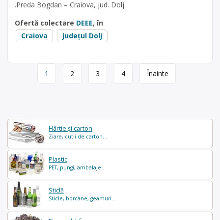
.Preda Bogdan – Craiova, jud. Dolj
Ofertă colectare
DEEE
, în
Craiova
județul Dolj
Page
1
2
3
4
Înainte
navigation
Hârtie și carton
Ziare, cutii de carton...
Plastic
PET, pungi, ambalaje...
Sticlă
Sticle, borcane, geamuri...