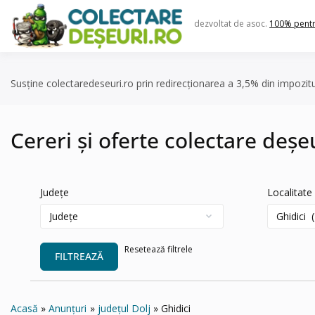
Skip
to
dezvoltat de asoc.
100% pent
content
Susține colectaredeseuri.ro prin redirecționarea a 3,5% din impozit
Cereri și oferte colectare deșeu
Județe
Localitate
Resetează filtrele
FILTREAZĂ
Acasă
Anunțuri
județul Dolj
Ghidici