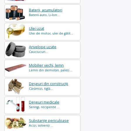
Baterii, acumulatori
Baterii auto, Li-Ion...
Ulei uzat
Ulei de motor, ulei de gătit...
Anvelope uzate
Cauciucuri...
Mobilier vechi, lemn
Lemn din demolări, paleți...
Deșeuri din construcții
Cărămizi, tiglă...
Deșeuri medicale
Seringi, recipente ...
Substanțe periculoase
Acizi, solvenți ...