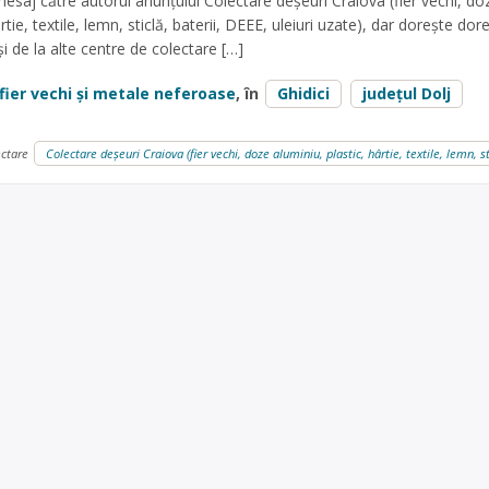
esaj către autorul anunțului Colectare deșeuri Craiova (fier vechi, do
rtie, textile, lemn, sticlă, baterii, DEEE, uleiuri uzate), dar dorește dor
 de la alte centre de colectare […]
fier vechi și metale neferoase
, în
Ghidici
județul Dolj
ectare
Colectare deșeuri Craiova (fier vechi, doze aluminiu, plastic, hârtie, textile, lemn, st