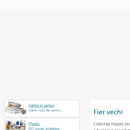
Hârtie și carton
Fier vechi
Ziare, cutii de carton...
Colectați mașini vec
Plastic
PET, pungi, ambalaje...