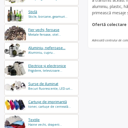
a transmis aceast m
aluminiu, plastic, hâ
Sticlă
primească mesaje și
Sticle, borcane, geamuri...
Ofertă colectare
Fier vechi, feroase
Metale feroase, otel...
Adresată centrului de col
Aluminiu, neferoase...
Aluminiu, cupru...
Electrice și electronice
Frigidere, televizoare...
Surse de iluminat
Becuri fluorescente, LED-uri...
Cartușe de imprimantă
toner, cartușe de cerneală...
Textile
Haine vechi, draperii...