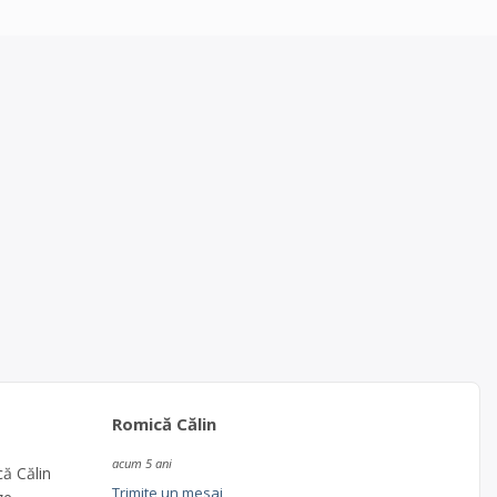
Romică Călin
acum 5 ani
că Călin
Trimite un mesaj