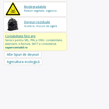
Biodegradabile
Resturi vegetale, organice..
Deșeuri reziduale
Scutece, mucuri de țigară..
Contabilitate fără griji
Servicii pentru SRL, PFA și ONG: contabilitate,
salarizare, e-Factura, SAF-T și consultanță.
supercontabil.ro
Alte tipuri de deșeuri
Agricultura ecologică