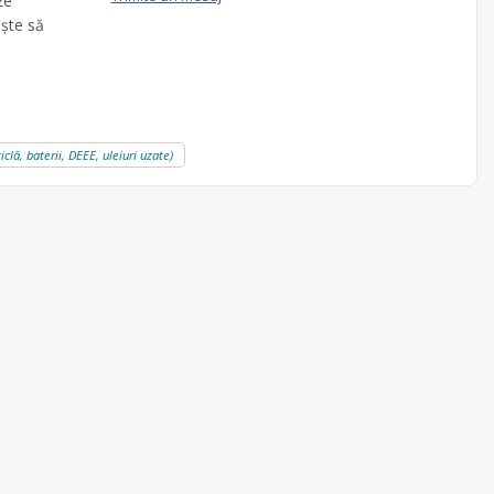
ze
ește să
iclă, baterii, DEEE, uleiuri uzate)