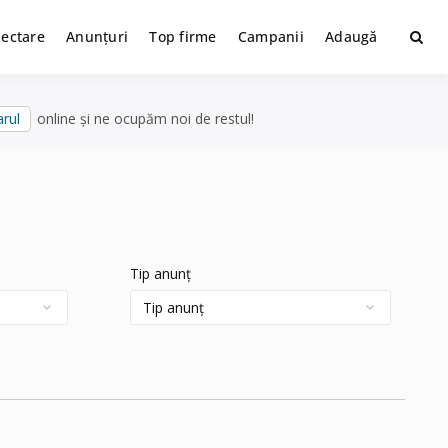
lectare
Anunțuri
Top firme
Campanii
Adaugă
rul
online și ne ocupăm noi de restul!
Tip anunț