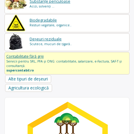
Substanțe periculoase
Acizi, solvenți ...
Biodegradabile
Resturi vegetale, organice..
Deșeuri reziduale
Scutece, mucuri de țigară..
Contabilitate fără griji
Servicii pentru SRL, PFA și ONG: contabilitate, salarizare, e-Factura, SAF-T și
consultanță.
supercontabil.ro
Alte tipuri de deșeuri
Agricultura ecologică