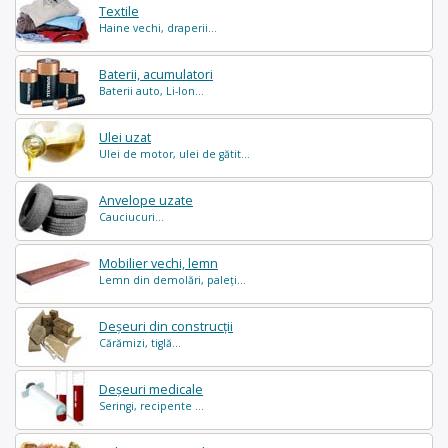
Textile
Haine vechi, draperii...
Baterii, acumulatori
Baterii auto, Li-Ion...
Ulei uzat
Ulei de motor, ulei de gătit...
Anvelope uzate
Cauciucuri...
Mobilier vechi, lemn
Lemn din demolări, paleți...
Deșeuri din construcții
Cărămizi, tiglă...
Deșeuri medicale
Seringi, recipente ...