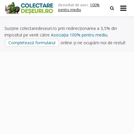
Skip
dezvoltat de asoc.
100%
to
pentru mediu
content
Susține colectaredeseuri.ro prin redirecționarea a 3,5% din
impozitul pe venit către
Asociația 100% pentru mediu
.
Completează formularul
online și ne ocupăm noi de restul!