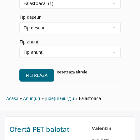
Tip deșeuri
Tip anunț
Resetează filtrele
FILTREAZĂ
Acasă
Anunțuri
județul Giurgiu
Falastoaca
Ofertă PET balotat
Valentin
acum 6 ani