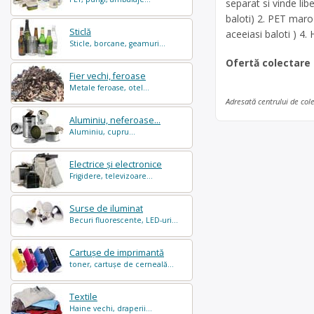
separat si vinde lib
baloti) 2. PET maro 
Sticlă
aceeiasi baloti ) 4
Sticle, borcane, geamuri...
Ofertă colectare
Fier vechi, feroase
Metale feroase, otel...
Adresată centrului de col
Aluminiu, neferoase...
Aluminiu, cupru...
Electrice și electronice
Frigidere, televizoare...
Surse de iluminat
Becuri fluorescente, LED-uri...
Cartușe de imprimantă
toner, cartușe de cerneală...
Textile
Haine vechi, draperii...