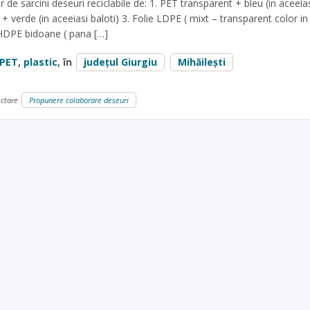
er de sarcini deseuri reciclabile de: 1. PET transparent + bleu (in aceeia
+ verde (in aceeiasi baloti) 3. Folie LDPE ( mixt – transparent color in
. HDPE bidoane ( pana […]
PET
,
plastic
, în
județul Giurgiu
Mihăilești
ectare
Propunere colaborare deseuri