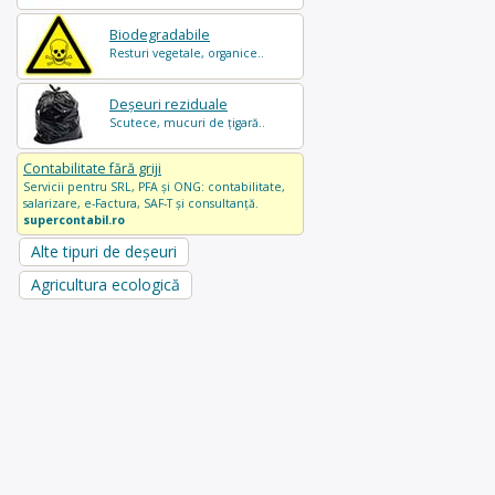
Biodegradabile
Resturi vegetale, organice..
Deșeuri reziduale
Scutece, mucuri de țigară..
Contabilitate fără griji
Servicii pentru SRL, PFA și ONG: contabilitate,
salarizare, e-Factura, SAF-T și consultanță.
supercontabil.ro
Alte tipuri de deșeuri
Agricultura ecologică