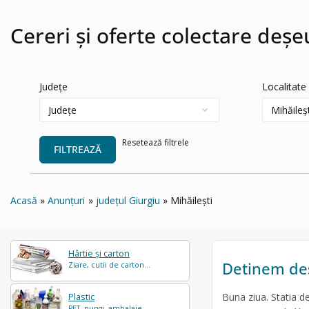
Cereri și oferte colectare deșeu
Județe
Localitate
Resetează filtrele
FILTREAZĂ
Acasă
Anunțuri
județul Giurgiu
Mihăilești
Hârtie și carton
Detinem des
Ziare, cutii de carton...
Buna ziua. Statia de
Plastic
PET, pungi, ambalaje...