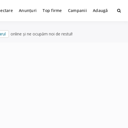
lectare
Anunțuri
Top firme
Campanii
Adaugă
rul
online și ne ocupăm noi de restul!