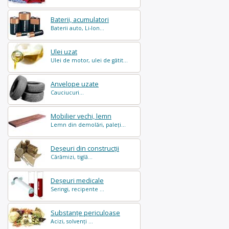
Baterii, acumulatori
Baterii auto, Li-Ion...
Ulei uzat
Ulei de motor, ulei de gătit...
Anvelope uzate
Cauciucuri...
Mobilier vechi, lemn
Lemn din demolări, paleți...
Deșeuri din construcții
Cărămizi, tiglă...
Deșeuri medicale
Seringi, recipente ...
Substanțe periculoase
Acizi, solvenți ...