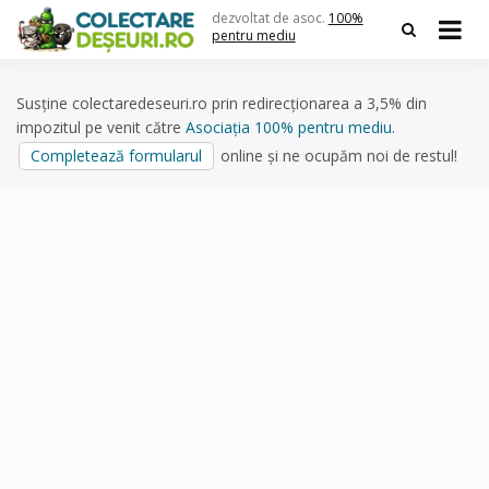
Skip
dezvoltat de asoc.
100%
to
pentru mediu
content
Susține colectaredeseuri.ro prin redirecționarea a 3,5% din
impozitul pe venit către
Asociația 100% pentru mediu
.
Completează formularul
online și ne ocupăm noi de restul!