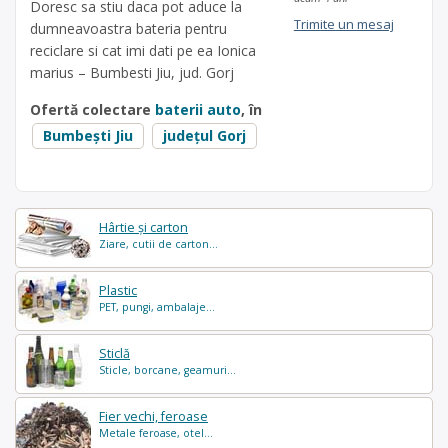
Doresc sa stiu daca pot aduce la
Trimite un mesaj
dumneavoastra bateria pentru
reciclare si cat imi dati pe ea Ionica
marius – Bumbesti Jiu, jud. Gorj
Ofertă colectare
baterii auto
, în
Bumbești Jiu
județul Gorj
Hârtie și carton
Ziare, cutii de carton...
Plastic
PET, pungi, ambalaje...
Sticlă
Sticle, borcane, geamuri...
Fier vechi, feroase
Metale feroase, otel...