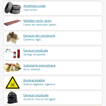
Anvelope uzate
Cauciucuri...
Mobilier vechi, lemn
Lemn din demolări, paleți...
Deșeuri din construcții
Cărămizi, tiglă...
Deșeuri medicale
Seringi, recipente ...
Substanțe periculoase
Acizi, solvenți ...
Biodegradabile
Resturi vegetale, organice..
Deșeuri reziduale
Scutece, mucuri de țigară..