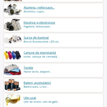
Aluminiu, neferoase...
Aluminiu, cupru...
Electrice și electronice
Frigidere, televizoare...
Surse de iluminat
Becuri fluorescente, LED-uri...
Cartușe de imprimantă
toner, cartușe de cerneală...
Textile
Haine vechi, draperii...
Baterii, acumulatori
Baterii auto, Li-Ion...
Ulei uzat
Ulei de motor, ulei de gătit...