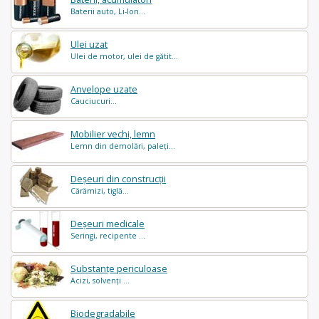
Baterii auto, Li-Ion...
Ulei uzat
Ulei de motor, ulei de gătit...
Anvelope uzate
Cauciucuri...
Mobilier vechi, lemn
Lemn din demolări, paleți...
Deșeuri din construcții
Cărămizi, tiglă...
Deșeuri medicale
Seringi, recipente ...
Substanțe periculoase
Acizi, solvenți ...
Biodegradabile