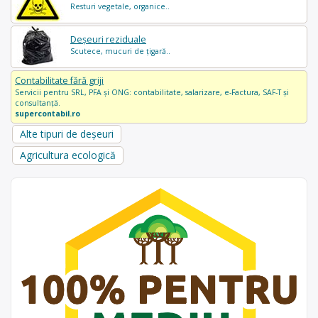
Resturi vegetale, organice..
Deșeuri reziduale
Scutece, mucuri de țigară..
Contabilitate fără griji
Servicii pentru SRL, PFA și ONG: contabilitate, salarizare, e-Factura, SAF-T și
consultanță.
supercontabil.ro
Alte tipuri de deșeuri
Agricultura ecologică