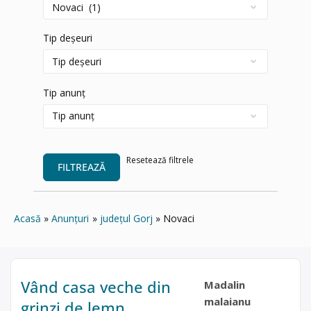
Tip deșeuri
Tip anunț
Resetează filtrele
FILTREAZĂ
Acasă
Anunțuri
județul Gorj
Novaci
Vând casa veche din
Madalin
malaianu
grinzi de lemn