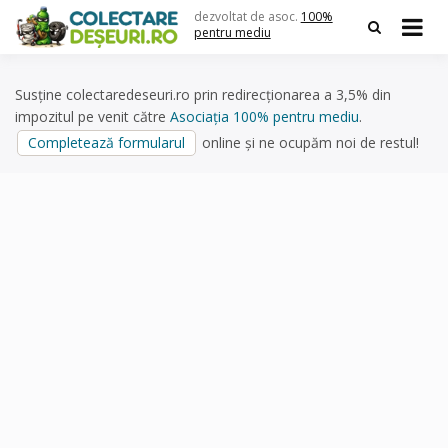
Skip
dezvoltat de asoc.
100%
to
pentru mediu
content
Susține colectaredeseuri.ro prin redirecționarea a 3,5% din
impozitul pe venit către
Asociația 100% pentru mediu
.
Completează formularul
online și ne ocupăm noi de restul!