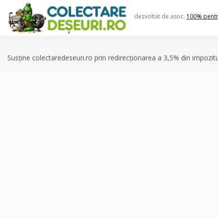
Skip
to
dezvoltat de asoc.
100% pent
content
Susține colectaredeseuri.ro prin redirecționarea a 3,5% din impozit