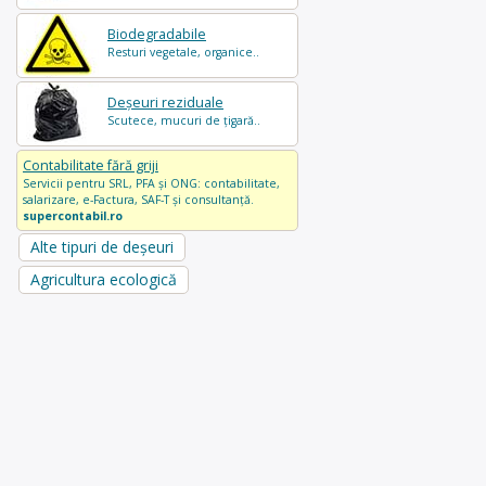
Biodegradabile
Resturi vegetale, organice..
Deșeuri reziduale
Scutece, mucuri de țigară..
Contabilitate fără griji
Servicii pentru SRL, PFA și ONG: contabilitate,
salarizare, e-Factura, SAF-T și consultanță.
supercontabil.ro
Alte tipuri de deșeuri
Agricultura ecologică