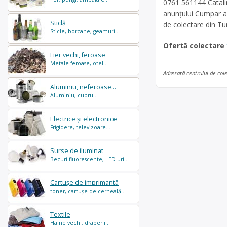
0761 561144 Catalin
anunțului Cumpar al
Sticlă
de colectare din Tu
Sticle, borcane, geamuri...
Ofertă colectare
Fier vechi, feroase
Metale feroase, otel...
Adresată centrului de col
Aluminiu, neferoase...
Aluminiu, cupru...
Electrice și electronice
Frigidere, televizoare...
Surse de iluminat
Becuri fluorescente, LED-uri...
Cartușe de imprimantă
toner, cartușe de cerneală...
Textile
Haine vechi, draperii...