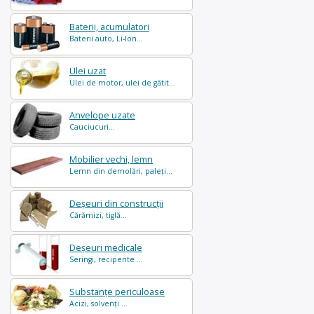
Baterii, acumulatori
Baterii auto, Li-Ion...
Ulei uzat
Ulei de motor, ulei de gătit...
Anvelope uzate
Cauciucuri...
Mobilier vechi, lemn
Lemn din demolări, paleți...
Deșeuri din construcții
Cărămizi, tiglă...
Deșeuri medicale
Seringi, recipente ...
Substanțe periculoase
Acizi, solvenți ...