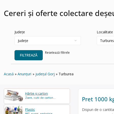
Cereri și oferte colectare deșe
Județe
Localitate
Resetează filtrele
FILTREAZĂ
Acasă
Anunțuri
județul Gorj
Turburea
Hârtie și carton
Pret 1000 k
Ziare, cutii de carton...
Dispun de o cantita
Plastic
PET, pungi, ambalaje...