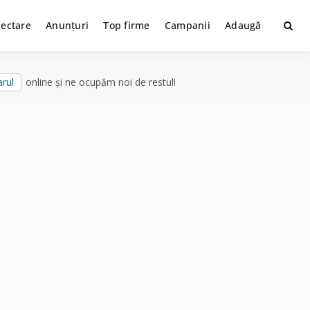
lectare
Anunțuri
Top firme
Campanii
Adaugă
rul
online și ne ocupăm noi de restul!