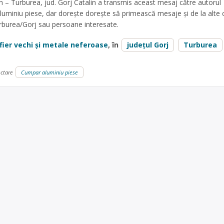
 – Turburea, jud. Gorj Catalin a transmis aceast mesaj către autorul
uminiu piese, dar dorește dorește să primească mesaje și de la alte 
rburea/Gorj sau persoane interesate.
fier vechi și metale neferoase
, în
județul Gorj
Turburea
ectare
Cumpar aluminiu piese