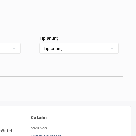
Tip anunț
Catalin
acum 5 ani
ăr tel