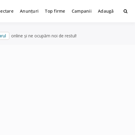
lectare
Anunțuri
Top firme
Campanii
Adaugă
rul
online și ne ocupăm noi de restul!