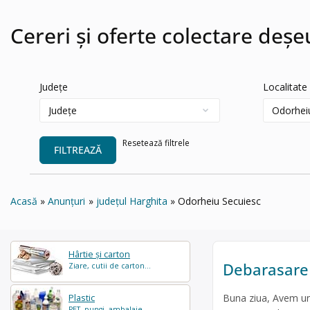
Cereri și oferte colectare deș
Județe
Localitate
Resetează filtrele
FILTREAZĂ
Acasă
Anunțuri
județul Harghita
Odorheiu Secuiesc
Hârtie și carton
Debarasare
Ziare, cutii de carton...
Buna ziua, Avem un 
Plastic
PET, pungi, ambalaje...