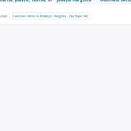
ectare
Colectare hârtie în Brădești, Harghita - Eko Papir SRL