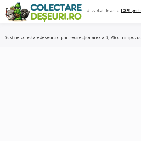
Skip
to
dezvoltat de asoc.
100% pent
content
Susține colectaredeseuri.ro prin redirecționarea a 3,5% din impozit