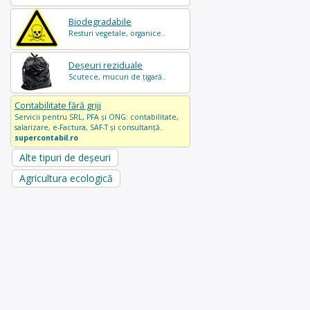
Biodegradabile
Resturi vegetale, organice..
Deșeuri reziduale
Scutece, mucuri de țigară..
Contabilitate fără griji
Servicii pentru SRL, PFA și ONG: contabilitate,
salarizare, e-Factura, SAF-T și consultanță.
supercontabil.ro
Alte tipuri de deșeuri
Agricultura ecologică