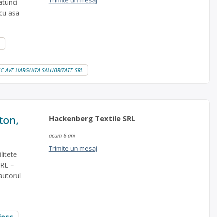
Trimite un mesaj
atunci
 cu asa
a - SC AVE HARGHITA SALUBRITATE SRL
ton,
Hackenberg Textile SRL
acum 6 ani
Trimite un mesaj
litete
SRL –
autorul
iesc