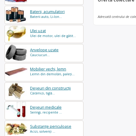
Baterii, acumulatori
Adresată centrului de col
Baterii auto, Li-Ion...
Ulei uzat
Ulei de motor, ulei de gătit...
Anvelope uzate
Cauciucuri...
Mobilier vechi, lemn
Lemn din demolări, paleți...
Deșeuri din construcții
Cărămizi, tiglă...
Deșeuri medicale
Seringi, recipente ...
Substanțe periculoase
Acizi, solvenți ...