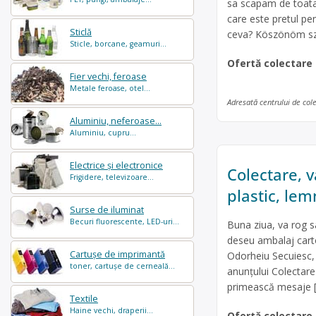
sa scapam de toata 
care este pretul pen
Sticlă
ceva? Köszönöm sz
Sticle, borcane, geamuri...
Ofertă colectare
Fier vechi, feroase
Metale feroase, otel...
Adresată centrului de col
Aluminiu, neferoase...
Aluminiu, cupru...
Electrice și electronice
Colectare, v
Frigidere, televizoare...
plastic, lem
Surse de iluminat
Becuri fluorescente, LED-uri...
Buna ziua, va rog sa
deseu ambalaj carto
Cartușe de imprimantă
Odorheiu Secuiesc,
toner, cartușe de cerneală...
anunțului Colectare
primească mesaje 
Textile
Haine vechi, draperii...
Ofertă colectare