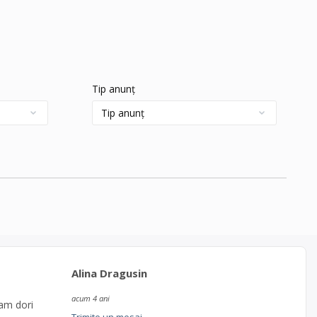
Tip anunț
Alina Dragusin
acum 4 ani
 am dori