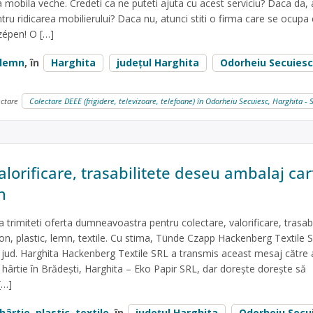
mobila veche. Credeti ca ne puteti ajuta cu acest serviciu? Daca da, 
tru ridicarea mobilierului? Daca nu, atunci stiti o firma care se ocupa
épen! O […]
lemn
, în
Harghita
județul Harghita
Odorheiu Secuiesc
ectare
Colectare DEEE (frigidere, televizoare, telefoane) în Odorheiu Secuiesc, Harghit
alorificare, trasabilitete deseu ambalaj car
n
 trimiteti oferta dumneavoastra pentru colectare, valorificare, trasabi
n, plastic, lemn, textile. Cu stima, Tünde Czapp Hackenberg Textile 
 jud. Harghita Hackenberg Textile SRL a transmis aceast mesaj către 
 hârtie în Brădești, Harghita – Eko Papir SRL, dar dorește dorește să
[…]
hârtie
,
plastic
,
textile
, în
județul Harghita
Odorheiu Secu