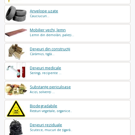
Anvelope uzate
Cauciucuri...
Mobilier vechi, lemn
Lemn din demolări, paleți...
Deșeuri din construcții
Cărămizi, tiglă...
Deșeuri medicale
Seringi, recipente ...
Substanțe periculoase
Acizi, solvenți ...
Biodegradabile
Resturi vegetale, organice..
Deșeuri reziduale
Scutece, mucuri de țigară..