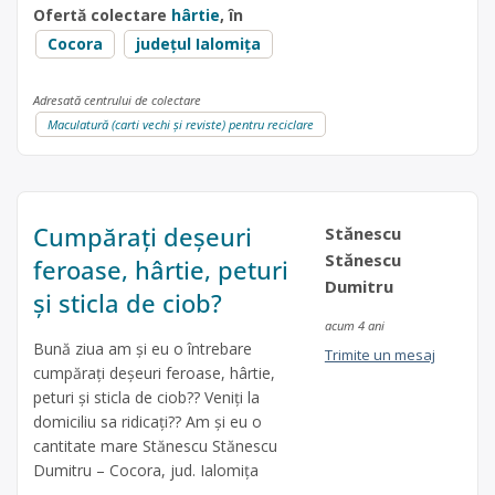
Ofertă colectare
hârtie
, în
Cocora
județul Ialomița
Adresată centrului de colectare
Maculatură (carti vechi și reviste) pentru reciclare
Cumpărați deșeuri
Stănescu
Stănescu
feroase, hârtie, peturi
Dumitru
și sticla de ciob?
acum 4 ani
Bună ziua am și eu o întrebare
Trimite un mesaj
cumpărați deșeuri feroase, hârtie,
peturi și sticla de ciob?? Veniți la
domiciliu sa ridicați?? Am și eu o
cantitate mare Stănescu Stănescu
Dumitru – Cocora, jud. Ialomița