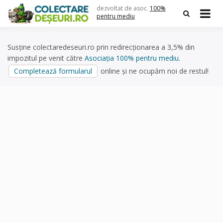
Skip
dezvoltat de asoc.
100%
to
pentru mediu
content
Susține colectaredeseuri.ro prin redirecționarea a 3,5% din
impozitul pe venit către
Asociația 100% pentru mediu
.
Completează formularul
online și ne ocupăm noi de restul!