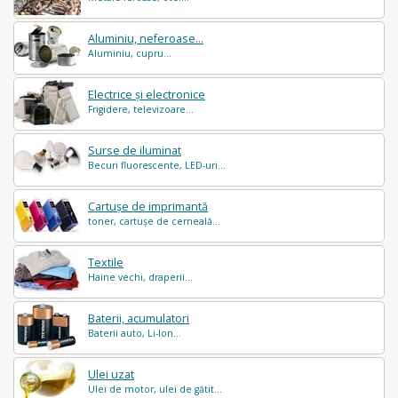
Aluminiu, neferoase...
Aluminiu, cupru...
Electrice și electronice
Frigidere, televizoare...
Surse de iluminat
Becuri fluorescente, LED-uri...
Cartușe de imprimantă
toner, cartușe de cerneală...
Textile
Haine vechi, draperii...
Baterii, acumulatori
Baterii auto, Li-Ion...
Ulei uzat
Ulei de motor, ulei de gătit...