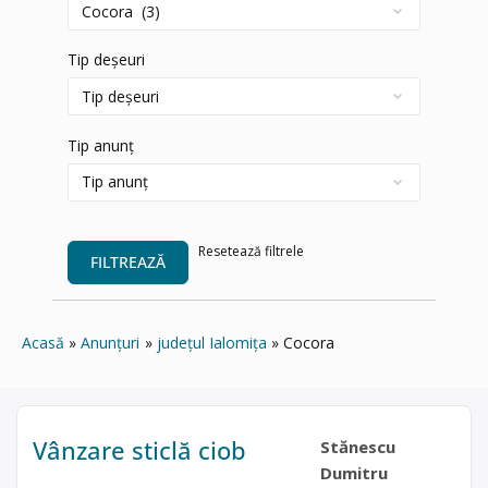
Tip deșeuri
Tip anunț
Resetează filtrele
FILTREAZĂ
Acasă
Anunțuri
județul Ialomița
Cocora
Vânzare sticlă ciob
Stănescu
Dumitru