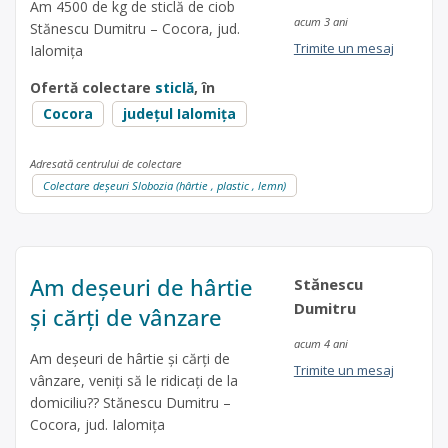
Am 4500 de kg de sticlă de ciob
acum 3 ani
Stănescu Dumitru – Cocora, jud.
Trimite un mesaj
Ialomița
Ofertă colectare
sticlă
, în
Cocora
județul Ialomița
Adresată centrului de colectare
Colectare deșeuri Slobozia (hârtie , plastic , lemn)
Am deșeuri de hârtie
Stănescu
Dumitru
și cărți de vânzare
acum 4 ani
Am deșeuri de hârtie și cărți de
Trimite un mesaj
vânzare, veniți să le ridicați de la
domiciliu?? Stănescu Dumitru –
Cocora, jud. Ialomița