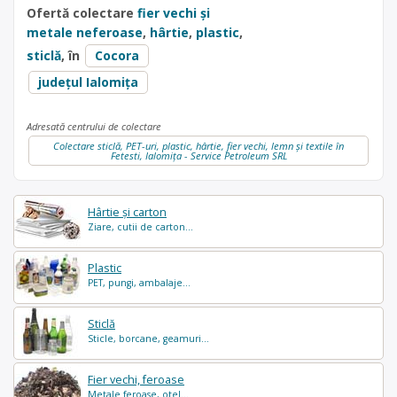
Ofertă colectare
fier vechi și
metale neferoase
,
hârtie
,
plastic
,
sticlă
, în
Cocora
județul Ialomița
Adresată centrului de colectare
Colectare sticlă, PET-uri, plastic, hârtie, fier vechi, lemn și textile în
Fetesti, Ialomița - Service Petroleum SRL
Hârtie și carton
Ziare, cutii de carton...
Plastic
PET, pungi, ambalaje...
Sticlă
Sticle, borcane, geamuri...
Fier vechi, feroase
Metale feroase, otel...