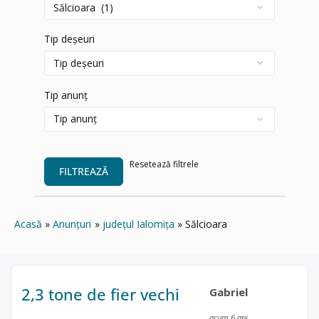
Tip deșeuri
Tip anunț
Resetează filtrele
FILTREAZĂ
Acasă
Anunțuri
județul Ialomița
Sălcioara
2,3 tone de fier vechi
Gabriel
acum 6 ani