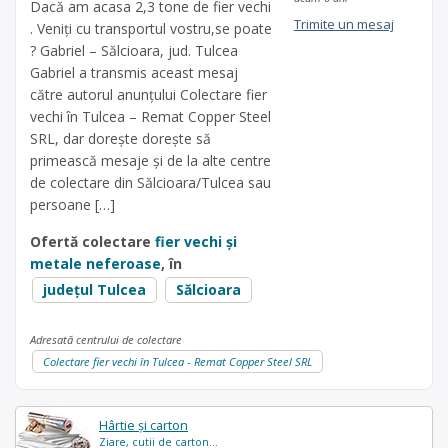
Dacă am acasa 2,3 tone de fier vechi
Trimite un mesaj
. Veniți cu transportul vostru,se poate
? Gabriel – Sălcioara, jud. Tulcea
Gabriel a transmis aceast mesaj
către autorul anunțului Colectare fier
vechi în Tulcea – Remat Copper Steel
SRL, dar dorește dorește să
primească mesaje și de la alte centre
de colectare din Sălcioara/Tulcea sau
persoane […]
Ofertă colectare
fier vechi și
metale neferoase
, în
județul Tulcea
Sălcioara
Adresată centrului de colectare
Colectare fier vechi în Tulcea - Remat Copper Steel SRL
Hârtie și carton
Ziare, cutii de carton...