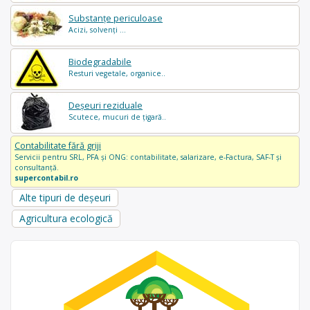
Substanțe periculoase
Acizi, solvenți ...
Biodegradabile
Resturi vegetale, organice..
Deșeuri reziduale
Scutece, mucuri de țigară..
Contabilitate fără griji
Servicii pentru SRL, PFA și ONG: contabilitate, salarizare, e-Factura, SAF-T și
consultanță.
supercontabil.ro
Alte tipuri de deșeuri
Agricultura ecologică