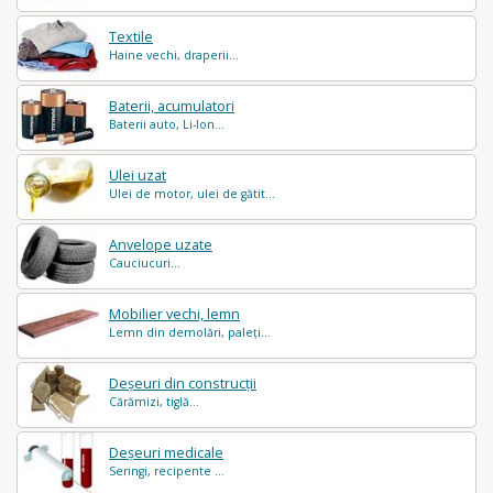
Textile
Haine vechi, draperii...
Baterii, acumulatori
Baterii auto, Li-Ion...
Ulei uzat
Ulei de motor, ulei de gătit...
Anvelope uzate
Cauciucuri...
Mobilier vechi, lemn
Lemn din demolări, paleți...
Deșeuri din construcții
Cărămizi, tiglă...
Deșeuri medicale
Seringi, recipente ...