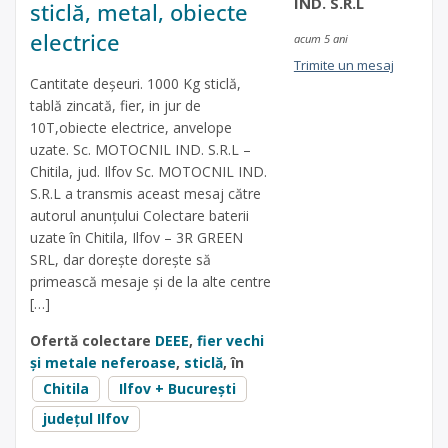
IND. S.R.L
sticlă, metal, obiecte
electrice
acum 5 ani
Trimite un mesaj
Cantitate deșeuri. 1000 Kg sticlă,
tablă zincată, fier, in jur de
10T,obiecte electrice, anvelope
uzate. Sc. MOTOCNIL IND. S.R.L –
Chitila, jud. Ilfov Sc. MOTOCNIL IND.
S.R.L a transmis aceast mesaj către
autorul anunțului Colectare baterii
uzate în Chitila, Ilfov – 3R GREEN
SRL, dar dorește dorește să
primească mesaje și de la alte centre
[…]
Ofertă colectare
DEEE
,
fier vechi
și metale neferoase
,
sticlă
, în
Chitila
Ilfov + București
județul Ilfov