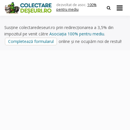
Skip
dezvoltat de asoc.
100%
to
pentru mediu
content
Susține colectaredeseuri.ro prin redirecționarea a 3,5% din
impozitul pe venit către
Asociația 100% pentru mediu
.
Completează formularul
online și ne ocupăm noi de restul!