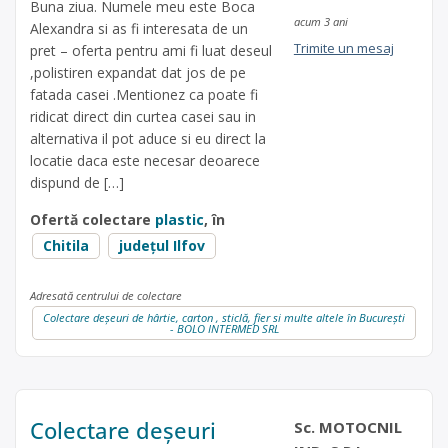
Buna ziua. Numele meu este Boca
acum 3 ani
Alexandra si as fi interesata de un
Trimite un mesaj
pret – oferta pentru ami fi luat deseul
,polistiren expandat dat jos de pe
fatada casei .Mentionez ca poate fi
ridicat direct din curtea casei sau in
alternativa il pot aduce si eu direct la
locatie daca este necesar deoarece
dispund de […]
Ofertă colectare
plastic
, în
Chitila
județul Ilfov
Adresată centrului de colectare
Colectare deșeuri de hârtie, carton , sticlă, fier si multe altele în București
- BOLO INTERMED SRL
Colectare deșeuri
Sc. MOTOCNIL