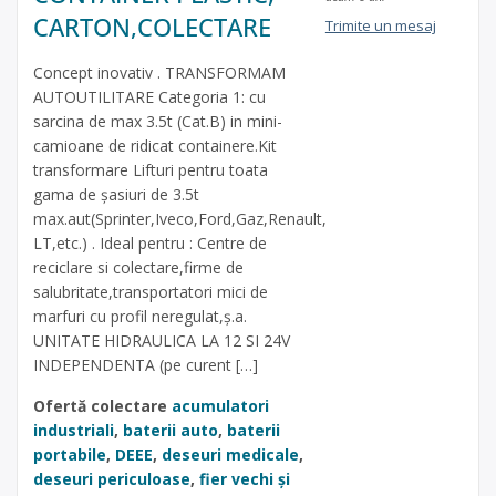
CARTON,COLECTARE
Trimite un mesaj
Concept inovativ . TRANSFORMAM
AUTOUTILITARE Categoria 1: cu
sarcina de max 3.5t (Cat.B) in mini-
camioane de ridicat containere.Kit
transformare Lifturi pentru toata
gama de șasiuri de 3.5t
max.aut(Sprinter,Iveco,Ford,Gaz,Renault,
LT,etc.) . Ideal pentru : Centre de
reciclare si colectare,firme de
salubritate,transportatori mici de
marfuri cu profil neregulat,ș.a.
UNITATE HIDRAULICA LA 12 SI 24V
INDEPENDENTA (pe curent […]
Ofertă colectare
acumulatori
industriali
,
baterii auto
,
baterii
portabile
,
DEEE
,
deseuri medicale
,
deseuri periculoase
,
fier vechi și