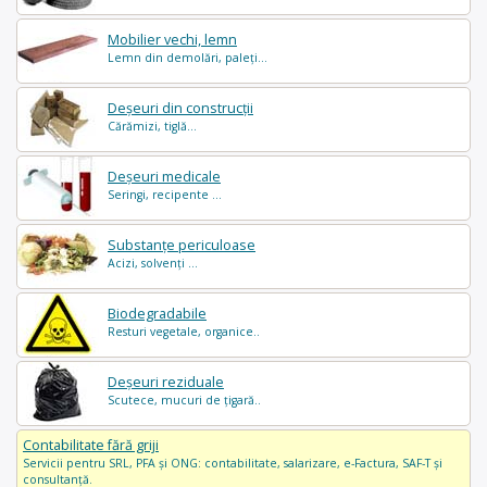
Mobilier vechi, lemn
Lemn din demolări, paleți...
Deșeuri din construcții
Cărămizi, tiglă...
Deșeuri medicale
Seringi, recipente ...
Substanțe periculoase
Acizi, solvenți ...
Biodegradabile
Resturi vegetale, organice..
Deșeuri reziduale
Scutece, mucuri de țigară..
Contabilitate fără griji
Servicii pentru SRL, PFA și ONG: contabilitate, salarizare, e-Factura, SAF-T și
consultanță.