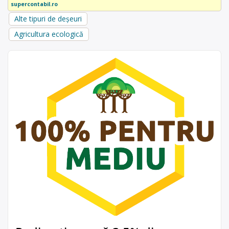
supercontabil.ro
Alte tipuri de deșeuri
Agricultura ecologică