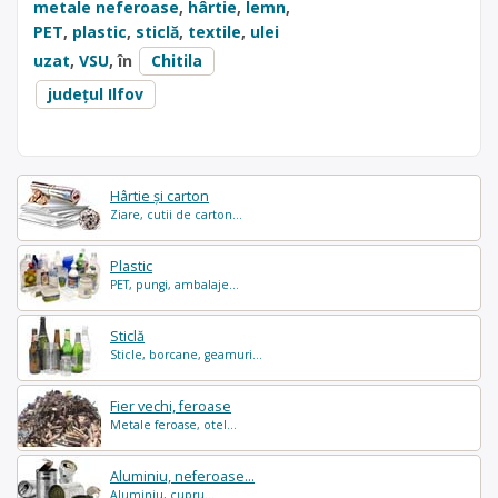
metale neferoase
,
hârtie
,
lemn
,
PET
,
plastic
,
sticlă
,
textile
,
ulei
uzat
,
VSU
, în
Chitila
județul Ilfov
Hârtie și carton
Ziare, cutii de carton...
Plastic
PET, pungi, ambalaje...
Sticlă
Sticle, borcane, geamuri...
Fier vechi, feroase
Metale feroase, otel...
Aluminiu, neferoase...
Aluminiu, cupru...