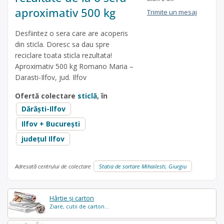
aproximativ 500 kg
Trimite un mesaj
Desfiintez o sera care are acoperis
din sticla. Doresc sa dau spre
reciclare toata sticla rezultata!
Aproximativ 500 kg Romano Maria –
Darasti-Ilfov, jud. Ilfov
Ofertă colectare
sticlă
, în
Dărăşti-Ilfov
Ilfov + București
județul Ilfov
Adresată centrului de colectare
Statia de sortare Mihailesti, Giurgiu
Hârtie și carton
Ziare, cutii de carton...