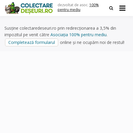
Skip
dezvoltat de asoc.
100%
to
pentru mediu
content
Susține colectaredeseuri.ro prin redirecționarea a 3,5% din
impozitul pe venit către
Asociația 100% pentru mediu
.
Completează formularul
online și ne ocupăm noi de restul!