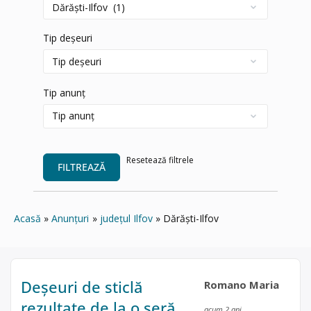
Tip deșeuri
Tip anunț
Resetează filtrele
FILTREAZĂ
Acasă
Anunțuri
județul Ilfov
Dărăşti-Ilfov
Deșeuri de sticlă
Romano Maria
rezultate de la o seră
acum 2 ani