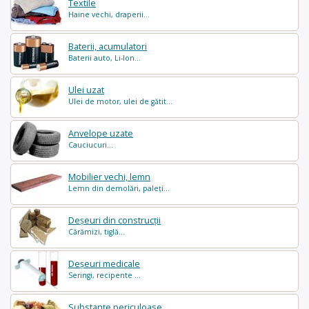
Textile
Haine vechi, draperii...
Baterii, acumulatori
Baterii auto, Li-Ion...
Ulei uzat
Ulei de motor, ulei de gătit...
Anvelope uzate
Cauciucuri...
Mobilier vechi, lemn
Lemn din demolări, paleți...
Deșeuri din construcții
Cărămizi, tiglă...
Deșeuri medicale
Seringi, recipente ...
Substanțe periculoase