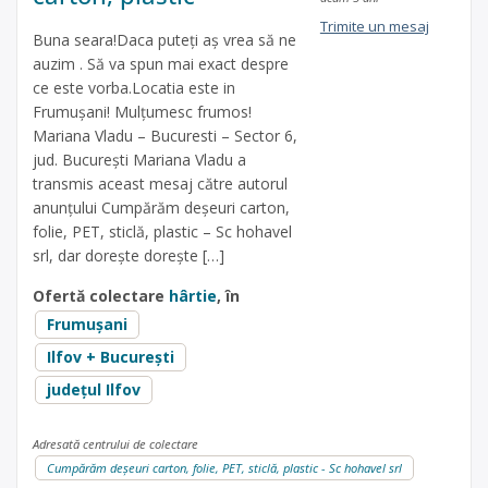
Trimite un mesaj
Buna seara!Daca puteți aș vrea să ne
auzim . Să va spun mai exact despre
ce este vorba.Locatia este in
Frumușani! Mulțumesc frumos!
Mariana Vladu – Bucuresti – Sector 6,
jud. București Mariana Vladu a
transmis aceast mesaj către autorul
anunțului Cumpărăm deșeuri carton,
folie, PET, sticlă, plastic – Sc hohavel
srl, dar dorește dorește […]
Ofertă colectare
hârtie
, în
Frumușani
Ilfov + București
județul Ilfov
Adresată centrului de colectare
Cumpărăm deșeuri carton, folie, PET, sticlă, plastic - Sc hohavel srl