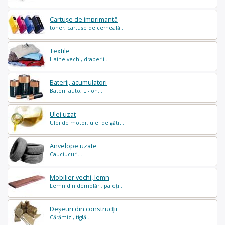
Cartușe de imprimantă
toner, cartușe de cerneală...
Textile
Haine vechi, draperii...
Baterii, acumulatori
Baterii auto, Li-Ion...
Ulei uzat
Ulei de motor, ulei de gătit...
Anvelope uzate
Cauciucuri...
Mobilier vechi, lemn
Lemn din demolări, paleți...
Deșeuri din construcții
Cărămizi, tiglă...