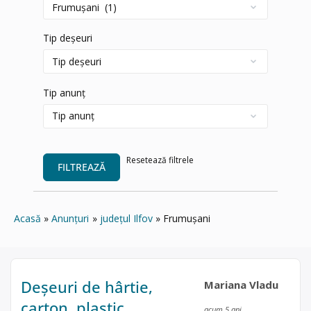
Tip deșeuri
Tip anunț
Resetează filtrele
FILTREAZĂ
Acasă
Anunțuri
județul Ilfov
Frumușani
Deșeuri de hârtie,
Mariana Vladu
carton, plastic
acum 5 ani