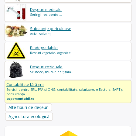
Deșeuri medicale
Seringi, recipente ...
Substanțe periculoase
Acizi, solvenți ...
Biodegradabile
Resturi vegetale, organice..
Deșeuri reziduale
Scutece, mucuri de țigară..
Contabilitate fără griji
Servicii pentru SRL, PFA și ONG: contabilitate, salarizare, e-Factura, SAF-T și
consultanță.
supercontabil.ro
Alte tipuri de deșeuri
Agricultura ecologică