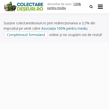
Skip
dezvoltat de asoc.
100%
to
pentru mediu
content
Susține colectaredeseuri.ro prin redirecționarea a 3,5% din
impozitul pe venit către
Asociația 100% pentru mediu
.
Completează formularul
online și ne ocupăm noi de restul!