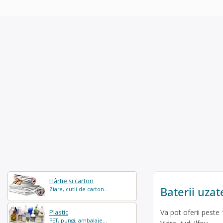
Hârtie și carton
Baterii uzat
Ziare, cutii de carton...
Va pot oferii peste
Plastic
PET, pungi, ambalaje...