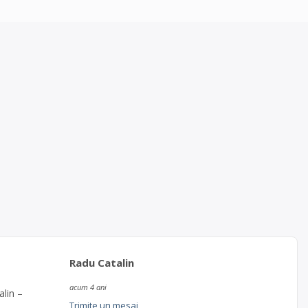
Radu Catalin
acum 4 ani
alin –
Trimite un mesaj