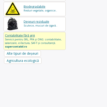
Biodegradabile
Resturi vegetale, organice..
Deșeuri reziduale
Scutece, mucuri de țigară..
Contabilitate fără griji
Servicii pentru SRL, PFA și ONG: contabilitate,
salarizare, e-Factura, SAF-T și consultanță.
supercontabil.ro
Alte tipuri de deșeuri
Agricultura ecologică