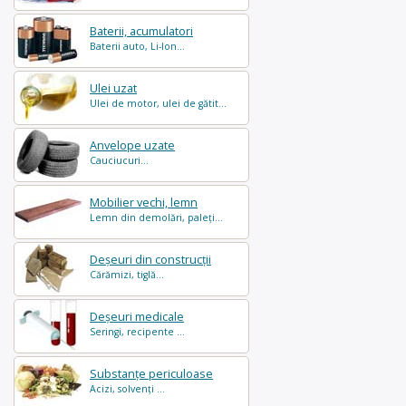
Baterii, acumulatori
Baterii auto, Li-Ion...
Ulei uzat
Ulei de motor, ulei de gătit...
Anvelope uzate
Cauciucuri...
Mobilier vechi, lemn
Lemn din demolări, paleți...
Deșeuri din construcții
Cărămizi, tiglă...
Deșeuri medicale
Seringi, recipente ...
Substanțe periculoase
Acizi, solvenți ...