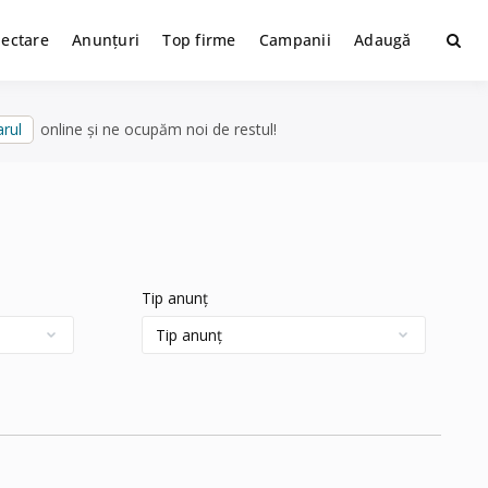
lectare
Anunțuri
Top firme
Campanii
Adaugă
rul
online și ne ocupăm noi de restul!
Tip anunț