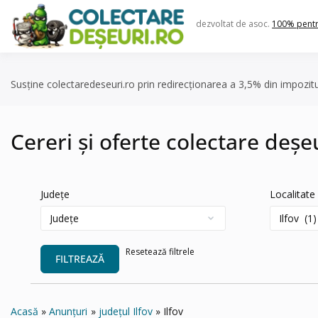
Skip
to
dezvoltat de asoc.
100% pent
content
Susține colectaredeseuri.ro prin redirecționarea a 3,5% din impozit
Cereri și oferte colectare deșeu
Județe
Localitate
Resetează filtrele
FILTREAZĂ
Acasă
Anunțuri
județul Ilfov
Ilfov