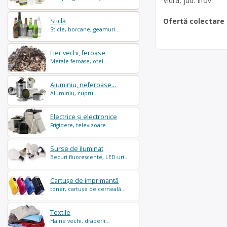
Vidra, jud. Ilfov
Ofertă colectare
Sticlă
Sticle, borcane, geamuri...
Fier vechi, feroase
Metale feroase, otel...
Aluminiu, neferoase...
Aluminiu, cupru...
Electrice și electronice
Frigidere, televizoare...
Surse de iluminat
Becuri fluorescente, LED-uri...
Cartușe de imprimantă
toner, cartușe de cerneală...
Textile
Haine vechi, draperii...