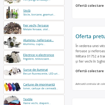
Ofertă colectare
Sticlă
Sticle, borcane, geamuri...
Fier vechi, feroase
Metale feroase, otel...
Oferta pret
Aluminiu, neferoase...
Aluminiu, cupru...
În vederea unei vii
feroase și neferoas
Electrice și electronice
Miltara 01752 a tra
Frigidere, televizoare...
și fier vechi în Si
Surse de iluminat
Ofertă colectare
Becuri fluorescente, LED-uri...
Adresată centrului de col
Cartușe de imprimantă
toner, cartușe de cerneală...
Textile
Haine vechi, draperii...