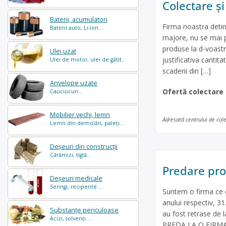
Colectare și
Baterii, acumulatori
Firma noastra detin
Baterii auto, Li-Ion...
majore, nu se mai 
produse la d-voastr
Ulei uzat
justificativa cantit
Ulei de motor, ulei de gătit...
scaderii din […]
Anvelope uzate
Ofertă colectare
Cauciucuri...
Mobilier vechi, lemn
Adresată centrului de col
Lemn din demolări, paleți...
Deșeuri din construcții
Cărămizi, tiglă...
Predare pro
Deșeuri medicale
Seringi, recipente ...
Suntem o firma ce c
anului respectiv, 31
Substanțe periculoase
au fost retrase d
Acizi, solvenți ...
PREDA LA O FIRMA 