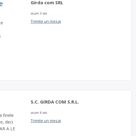
e
Girda com SRL
acum 5 ani
Trimite un mesaj
te
a
e
S.C. GIRDA COM S.R.L.
acum 6 ani
a finele
Trimite un mesaj
e, deci
AR A LE