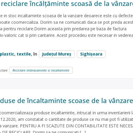
 reciclare încălțăminte scoasă de la vânzar
e in stoc incaltaminte scoasa de la vanzare deoarece este cu defecte
poate coomercializa. Dorim sa ne comunicati daca se pot preda aces
a pentru reciclare.Dorim aceasta prin predarea pe baza de factura
ativ-valoric cat si prin cantarire. Acest procedeu este necesar in vedere
plastic
,
textile
, în
județul Mureș
Sighișoara
ectare
Reciclare imbracaminte si incaltaminte
duse de încaltaminte scoase de la vânzar
oomercializeaza produse incaltaminte, intrucat in urma inventarierii l
.12.2020, am constatat o cantitate de produse ce nu mai pot fi utilizat
e la vanzare. PENTRU A FI SCAZUTE DIN CONTABILITATE ESTE NECES
DE RECICLARE. Dorim sa ne comunicati […]