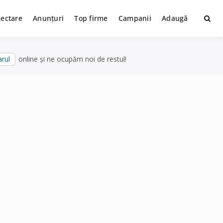
lectare
Anunțuri
Top firme
Campanii
Adaugă
rul
online și ne ocupăm noi de restul!