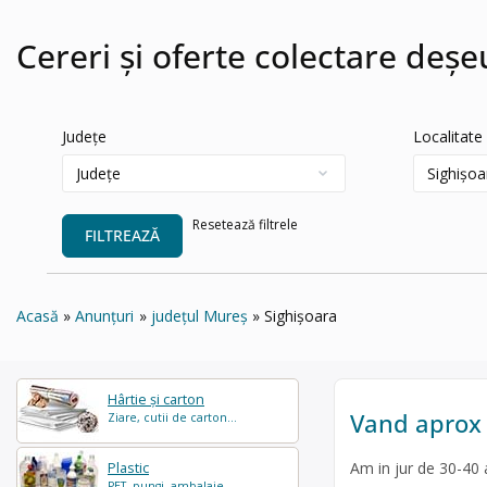
Cereri și oferte colectare deșe
Județe
Localitate
Resetează filtrele
FILTREAZĂ
Acasă
Anunțuri
județul Mureș
Sighișoara
Hârtie și carton
Vand aprox 
Ziare, cutii de carton...
Am in jur de 30-40 
Plastic
PET, pungi, ambalaje...