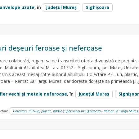
anvelope uzate
, în
județul Mureș
Sighișoara
uri deșeuri feroase și neferoase
toare colaborări, rugam sa ne transmiteți oferta d-voastră de preț ptr.
e. Mulțumim! Unitatea Miltara 01752 – Sighisoara, jud. Mureș Unitate
nsmis aceast mesaj către autorul anunțului Colectare PET-uri, plastic,
ghisoara – Remat Sa Targu Mures, dar dorește dorește să primească […
fier vechi și metale neferoase
, în
județul Mureș
Sighișoa
ectare
Colectare PET-uri, plastic, hârtie și fier vechi în Sighisoara - Remat Sa Targu Mures