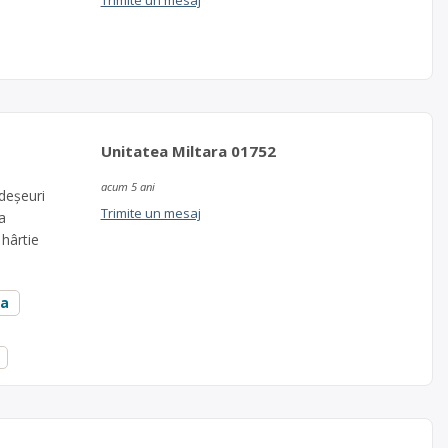
Trimite un mesaj
Unitatea Miltara 01752
acum 5 ani
 deșeuri
Trimite un mesaj
a
 hârtie
]
ra