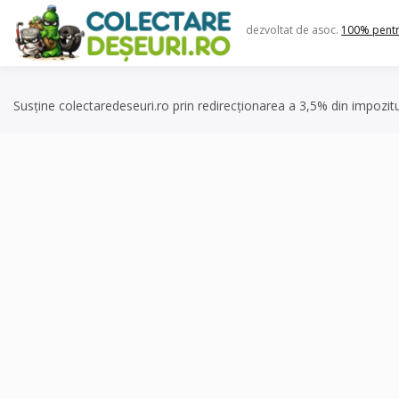
Skip
to
dezvoltat de asoc.
100% pent
content
Susține colectaredeseuri.ro prin redirecționarea a 3,5% din impozit