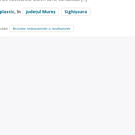
plastic
, în
județul Mureș
Sighișoara
ectare
Reciclare imbracaminte si incaltaminte