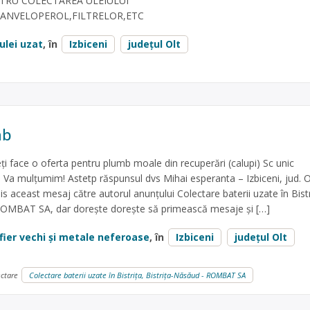
TRU COLECTAREA ULEIULUI
,ANVELOPEROL,FILTRELOR,ETC
ulei uzat
, în
Izbiceni
județul Olt
mb
eți face o oferta pentru plumb moale din recuperări (calupi) Sc unic
rl Va mulțumim! Astetp răspunsul dvs Mihai esperanta – Izbiceni, jud. O
s aceast mesaj către autorul anunțului Colectare baterii uzate în Bistr
ROMBAT SA, dar dorește dorește să primească mesaje și […]
fier vechi și metale neferoase
, în
Izbiceni
județul Olt
ectare
Colectare baterii uzate în Bistrița, Bistrița-Năsăud - ROMBAT SA