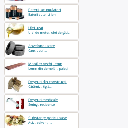
Baterii, acumulatori
Baterii auto, Li-Ion...
Ulei uzat
Ulei de motor, ulei de gătit...
Anvelope uzate
Cauciucuri...
Mobilier vechi, lemn
Lemn din demolări, paleți...
Deșeuri din construcții
Cărămizi, tiglă...
Deșeuri medicale
Seringi, recipente ...
Substanțe periculoase
Acizi, solvenți ...