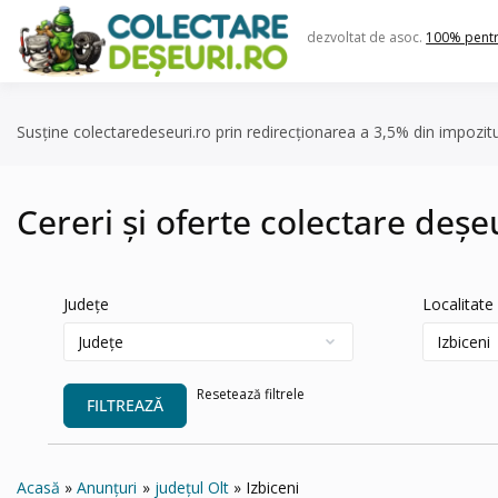
Skip
to
dezvoltat de asoc.
100% pent
content
Susține colectaredeseuri.ro prin redirecționarea a 3,5% din impozit
Cereri și oferte colectare deșeu
Județe
Localitate
Resetează filtrele
FILTREAZĂ
Acasă
Anunțuri
județul Olt
Izbiceni