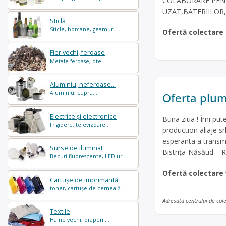
COLABORARE PEN
UZAT,BATERIILOR
Sticlă
Sticle, borcane, geamuri...
Ofertă colectare
Fier vechi, feroase
Metale feroase, otel...
Aluminiu, neferoase...
Aluminiu, cupru...
Oferta plu
Electrice și electronice
Buna ziua ! Îmi put
Frigidere, televizoare...
production aliaje s
esperanta a transmi
Surse de iluminat
Bistrița-Năsăud – 
Becuri fluorescente, LED-uri...
Ofertă colectare
Cartușe de imprimantă
toner, cartușe de cerneală...
Adresată centrului de col
Textile
Haine vechi, draperii...