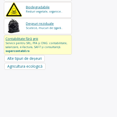
Biodegradabile
Resturi vegetale, organice..
Deșeuri reziduale
Scutece, mucuri de țigară..
Contabilitate fără griji
Servicii pentru SRL, PFA și ONG: contabilitate,
salarizare, e-Factura, SAF-T și consultanță.
supercontabil.ro
Alte tipuri de deșeuri
Agricultura ecologică