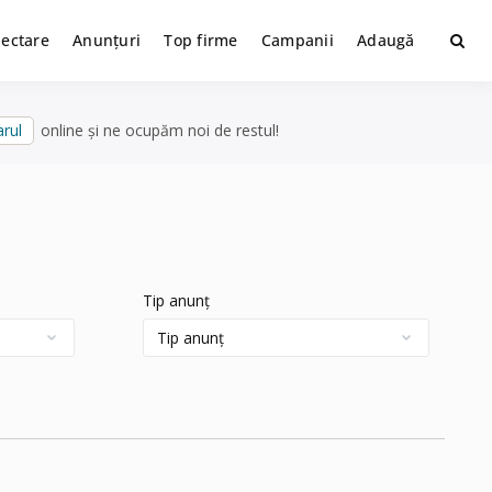
lectare
Anunțuri
Top firme
Campanii
Adaugă
rul
online și ne ocupăm noi de restul!
Tip anunț