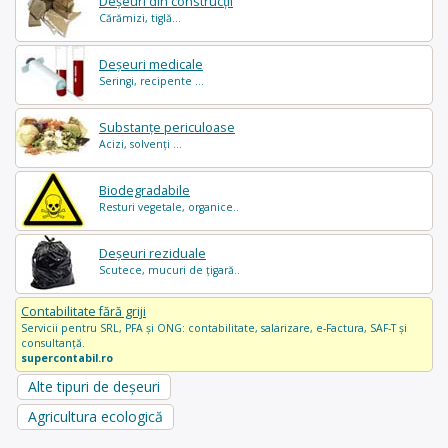
Deșeuri din construcții
Cărămizi, tiglă...
Deșeuri medicale
Seringi, recipente ...
Substanțe periculoase
Acizi, solvenți ...
Biodegradabile
Resturi vegetale, organice..
Deșeuri reziduale
Scutece, mucuri de țigară..
Contabilitate fără griji
Servicii pentru SRL, PFA și ONG: contabilitate, salarizare, e-Factura, SAF-T și
consultanță.
supercontabil.ro
Alte tipuri de deșeuri
Agricultura ecologică