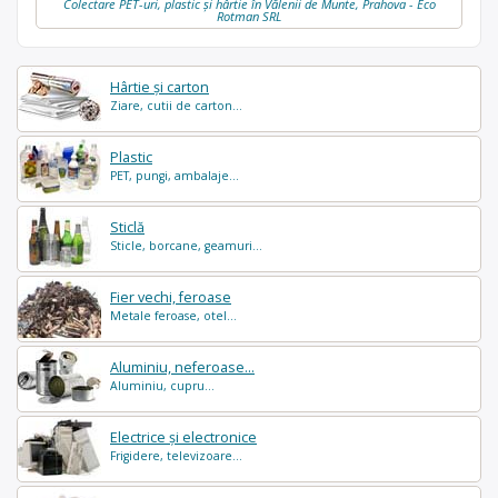
Colectare PET-uri, plastic și hârtie în Vălenii de Munte, Prahova - Eco
Rotman SRL
Hârtie și carton
Ziare, cutii de carton...
Plastic
PET, pungi, ambalaje...
Sticlă
Sticle, borcane, geamuri...
Fier vechi, feroase
Metale feroase, otel...
Aluminiu, neferoase...
Aluminiu, cupru...
Electrice și electronice
Frigidere, televizoare...