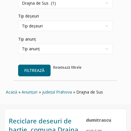
Tip deșeuri
Tip anunț
Resetează filtrele
FILTREAZĂ
Acasă
Anunțuri
județul Prahova
Drajna de Sus
Reciclare deseuri de
dumitrascu
hartie, comuna Drajna
acum 6 ani