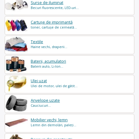
Surse de iluminat
Becuri fluorescente, LED-uri...
Cartușe de imprimantă
toner, cartușe de cerneală...
Textile
Haine vechi, draperii...
Baterii, acumulatori
Baterii auto, Li-Ion...
Ulei uzat
Ulei de motor, ulei de gătit...
Anvelope uzate
Cauciucuri...
Mobilier vechi, lemn
Lemn din demolări, paleți...