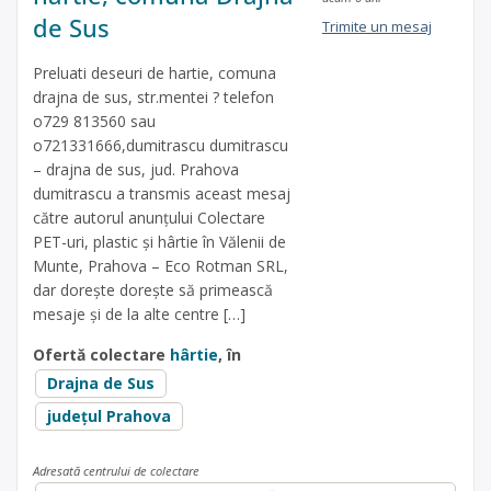
de Sus
Trimite un mesaj
Preluati deseuri de hartie, comuna
drajna de sus, str.mentei ? telefon
o729 813560 sau
o721331666,dumitrascu dumitrascu
– drajna de sus, jud. Prahova
dumitrascu a transmis aceast mesaj
către autorul anunțului Colectare
PET-uri, plastic și hârtie în Vălenii de
Munte, Prahova – Eco Rotman SRL,
dar dorește dorește să primească
mesaje și de la alte centre […]
Ofertă colectare
hârtie
, în
Drajna de Sus
județul Prahova
Adresată centrului de colectare