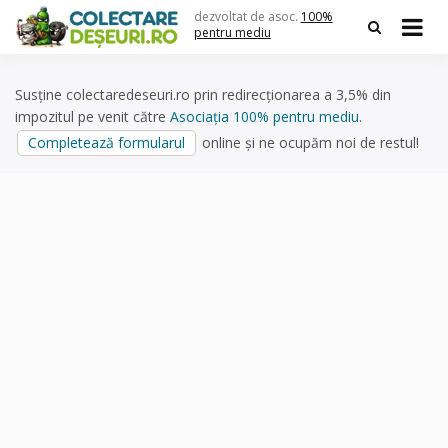
Skip
dezvoltat de asoc.
100%
to
pentru mediu
content
Susține colectaredeseuri.ro prin redirecționarea a 3,5% din
impozitul pe venit către
Asociația 100% pentru mediu
.
Completează formularul
online și ne ocupăm noi de restul!