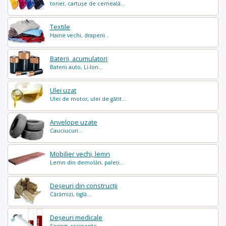
toner, cartușe de cerneală...
Textile
Haine vechi, draperii...
Baterii, acumulatori
Baterii auto, Li-Ion...
Ulei uzat
Ulei de motor, ulei de gătit...
Anvelope uzate
Cauciucuri...
Mobilier vechi, lemn
Lemn din demolări, paleți...
Deșeuri din construcții
Cărămizi, tiglă...
Deșeuri medicale
Seringi, recipente ...