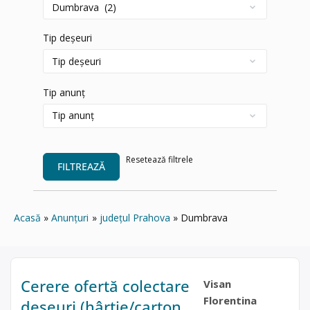
Tip deșeuri
Tip anunț
Resetează filtrele
FILTREAZĂ
Acasă
Anunțuri
județul Prahova
Dumbrava
Cerere ofertă colectare
Visan
Florentina
deșeuri (hârtie/carton,