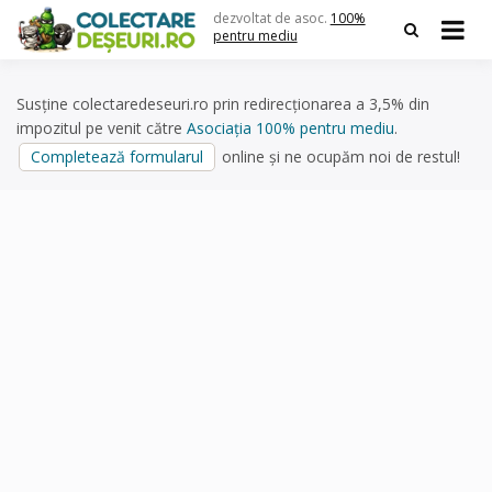
Skip
dezvoltat de asoc.
100%
to
pentru mediu
content
Susține colectaredeseuri.ro prin redirecționarea a 3,5% din
impozitul pe venit către
Asociația 100% pentru mediu
.
Completează formularul
online și ne ocupăm noi de restul!