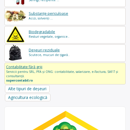
Substanțe periculoase
Acizi, solvenți ...
Biodegradabile
Resturi vegetale, organice..
Deșeuri reziduale
Scutece, mucuri de țigară..
Contabilitate fără griji
Servicii pentru SRL, PFA și ONG: contabilitate, salarizare, e-Factura, SAF-T și
consultanță.
supercontabil.ro
Alte tipuri de deșeuri
Agricultura ecologică