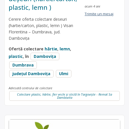
plastic, lemn )
acum 4 ani
Trimite un mesaj
Cerere oferta colectare deseuri
(hartie/carton, plastic, lemn ) Visan
Florentina – Dumbrava, jud.
Dambovița
Ofertă colectare
hârtie
,
lemn
,
plastic
, în
Dambovița
Dumbrava
județul Dambovița
Ulmi
Adresată centrului de colectare
Colectare plastic, hârtie, fier vechi și sticlă în Targoviște - Remat Sa
Dambovita