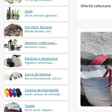
Ofertă colectare
Sticlă
Sticle, borcane, geamuri...
Fier vechi, feroase
Metale feroase, otel...
Aluminiu, neferoase...
Aluminiu, cupru...
Electrice și electronice
Frigidere, televizoare...
Surse de iluminat
Becuri fluorescente, LED-uri...
Cartușe de imprimantă
toner, cartușe de cerneală...
Textile
Haine vechi, draperii...