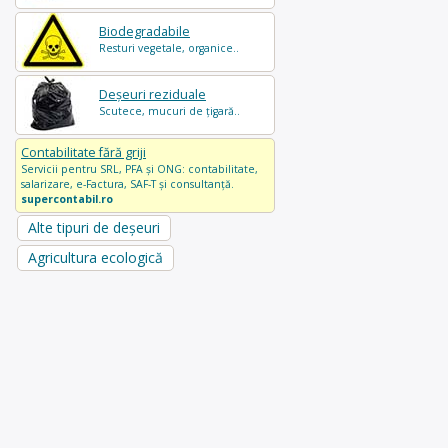
Biodegradabile
Resturi vegetale, organice..
Deșeuri reziduale
Scutece, mucuri de țigară..
Contabilitate fără griji
Servicii pentru SRL, PFA și ONG: contabilitate,
salarizare, e-Factura, SAF-T și consultanță.
supercontabil.ro
Alte tipuri de deșeuri
Agricultura ecologică