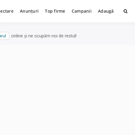
lectare
Anunțuri
Top firme
Campanii
Adaugă
rul
online și ne ocupăm noi de restul!