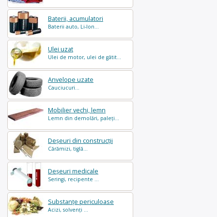
Baterii, acumulatori
Baterii auto, Li-Ion...
Ulei uzat
Ulei de motor, ulei de gătit...
Anvelope uzate
Cauciucuri...
Mobilier vechi, lemn
Lemn din demolări, paleți...
Deșeuri din construcții
Cărămizi, tiglă...
Deșeuri medicale
Seringi, recipente ...
Substanțe periculoase
Acizi, solvenți ...