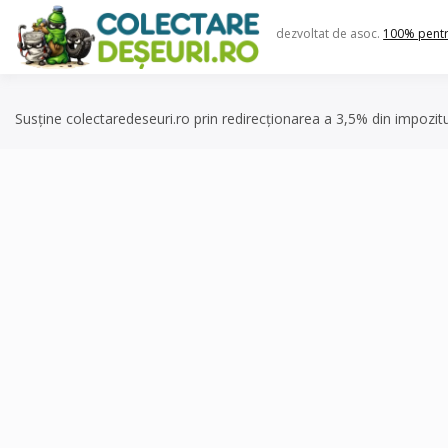
Skip
to
dezvoltat de asoc.
100% pent
content
Susține colectaredeseuri.ro prin redirecționarea a 3,5% din impozit