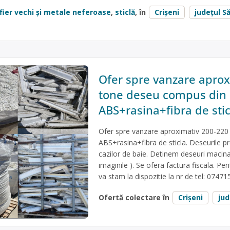
fier vechi și metale neferoase
,
sticlă
, în
Crișeni
județul Să
Ofer spre vanzare aprox
tone deseu compus din
ABS+rasina+fibra de stic
Ofer spre vanzare aproximativ 200-22
ABS+rasina+fibra de sticla. Deseurile pro
cazilor de baie. Detinem deseuri macina
imaginile ). Se ofera factura fiscala. Pe
va stam la dispozitie la nr de tel: 0747
Ofertă colectare în
Crișeni
jud