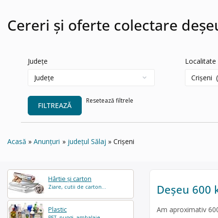
Cereri și oferte colectare deșeu
Județe
Localitate
Resetează filtrele
FILTREAZĂ
Acasă
Anunțuri
județul Sălaj
Crișeni
Hârtie și carton
Deșeu 600 kg
Ziare, cutii de carton...
Am aproximativ 600 
Plastic
PET, pungi, ambalaje...