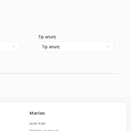
Tip anunț
Marian
acum 4 ani