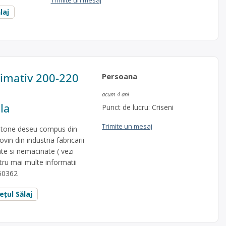
Trimite un mesaj
laj
imativ 200-220
Persoana
acum 4 ani
la
Punct de lucru: Criseni
Trimite un mesaj
0 tone deseu compus din
vin din industria fabricarii
te si nemacinate ( vezi
ntru mai multe informatii
150362
ețul Sălaj