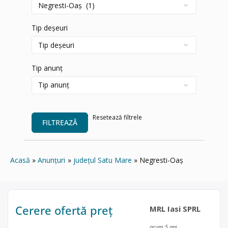
Tip deșeuri
Tip anunț
Resetează filtrele
FILTREAZĂ
Acasă
Anunțuri
județul Satu Mare
Negresti-Oaș
Cerere ofertă preț
MRL Iasi SPRL
acum 5 ani