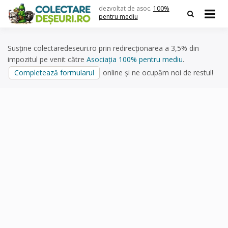
Skip
dezvoltat de asoc.
100%
to
pentru mediu
content
Susține colectaredeseuri.ro prin redirecționarea a 3,5% din
impozitul pe venit către
Asociația 100% pentru mediu
.
Completează formularul
online și ne ocupăm noi de restul!