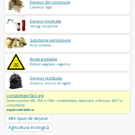
Deșeuri din construcții
Cărămizi, tiglă...
Deșeuri medicale
Seringi, recipente ...
Substanțe periculoase
Acizi, solvenți ...
Biodegradabile
Resturi vegetale, organice..
Deșeuri reziduale
Scutece, mucuri de țigară..
Contabilitate fără griji
Servicii pentru SRL, PFA și ONG: contabilitate, salarizare, e-Factura, SAF-T și
consultanță.
supercontabil.ro
Alte tipuri de deșeuri
Agricultura ecologică