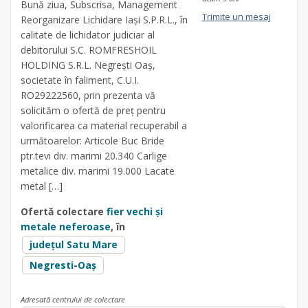
Bună ziua, Subscrisa, Management
Trimite un mesaj
Reorganizare Lichidare Iaşi S.P.R.L., în
calitate de lichidator judiciar al
debitorului S.C. ROMFRESHOIL
HOLDING S.R.L. Negrești Oaș,
societate în faliment, C.U.I.
RO29222560, prin prezenta vă
solicităm o ofertă de preț pentru
valorificarea ca material recuperabil a
următoarelor: Articole Buc Bride
ptr.tevi div. marimi 20.340 Carlige
metalice div. marimi 19.000 Lacate
metal […]
Ofertă colectare
fier vechi și
metale neferoase
, în
județul Satu Mare
Negresti-Oaș
Adresată centrului de colectare