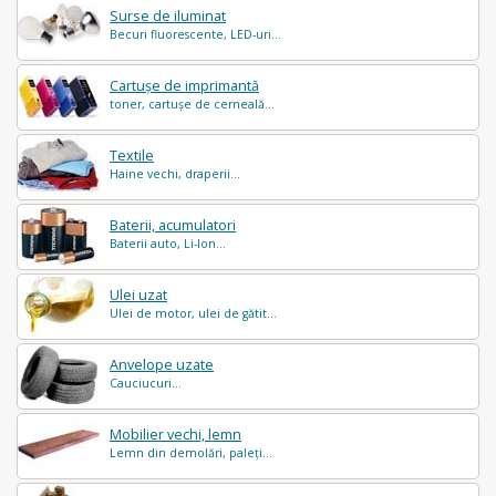
Surse de iluminat
Becuri fluorescente, LED-uri...
Cartușe de imprimantă
toner, cartușe de cerneală...
Textile
Haine vechi, draperii...
Baterii, acumulatori
Baterii auto, Li-Ion...
Ulei uzat
Ulei de motor, ulei de gătit...
Anvelope uzate
Cauciucuri...
Mobilier vechi, lemn
Lemn din demolări, paleți...