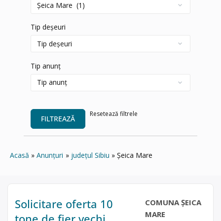
Tip deșeuri
Tip anunț
Resetează filtrele
FILTREAZĂ
Acasă
Anunțuri
județul Sibiu
Șeica Mare
Solicitare oferta 10
COMUNA ȘEICA
MARE
tone de fier vechi