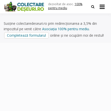
Skip
dezvoltat de asoc.
100%
to
pentru mediu
content
Susține colectaredeseuri.ro prin redirecționarea a 3,5% din
impozitul pe venit către
Asociația 100% pentru mediu
.
Completează formularul
online și ne ocupăm noi de restul!