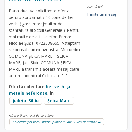
acum 5 ani
Buna ziua! Va solicitam o oferta
Trimite un mesaj
pentru aproximativ 10 tone de fier
vechi ( gard imprejmuitor de
stantatura al Scolii Generale ). Pentru
mai multe detalii , telefon Primar
Nicolae Șușa, 0722338655. Asteptam
raspunsul dumneavoastra. Multumim!
COMUNA ȘEICA MARE – SEICA
MARE, jud. Sibiu COMUNA ȘEICA
MARE a transmis aceast mesaj către
autorul anunțului Colectare […]
Ofertă colectare
fier vechi și
metale neferoase
, în
județul Sibiu
Șeica Mare
Adresată centrului de colectare
Colectare fier vechi, hârtie, plastic în Sibiu - Remat Brasov SA