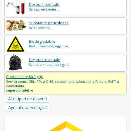
Deșeuri medicale
Seringi, recipente ...
Substanțe periculoase
Acizi, solvenți ...
Biodegradabile
Resturi vegetale, organice..
Deșeuri reziduale
Scutece, mucuri de țigară..
Contabilitate fără griji
Servicii pentru SRL, PFA și ONG: contabilitate, salarizare, e-Factura, SAF-T și
consultanță.
supercontabil.ro
Alte tipuri de deșeuri
Agricultura ecologică