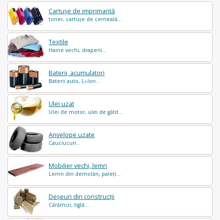
Cartușe de imprimantă
toner, cartușe de cerneală...
Textile
Haine vechi, draperii...
Baterii, acumulatori
Baterii auto, Li-Ion...
Ulei uzat
Ulei de motor, ulei de gătit...
Anvelope uzate
Cauciucuri...
Mobilier vechi, lemn
Lemn din demolări, paleți...
Deșeuri din construcții
Cărămizi, tiglă...