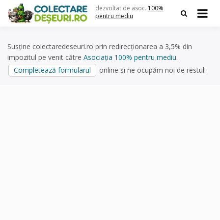
Skip
dezvoltat de asoc.
100%
to
pentru mediu
content
Susține colectaredeseuri.ro prin redirecționarea a 3,5% din
impozitul pe venit către
Asociația 100% pentru mediu
.
Completează formularul
online și ne ocupăm noi de restul!