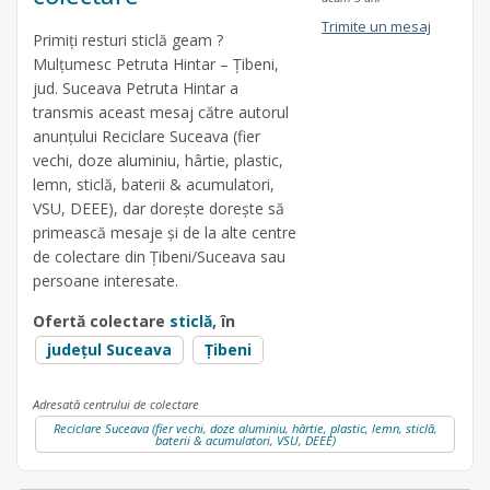
Trimite un mesaj
Primiți resturi sticlă geam ?
Mulțumesc Petruta Hintar – Ţibeni,
jud. Suceava Petruta Hintar a
transmis aceast mesaj către autorul
anunțului Reciclare Suceava (fier
vechi, doze aluminiu, hârtie, plastic,
lemn, sticlă, baterii & acumulatori,
VSU, DEEE), dar dorește dorește să
primească mesaje și de la alte centre
de colectare din Ţibeni/Suceava sau
persoane interesate.
Ofertă colectare
sticlă
, în
județul Suceava
Țibeni
Adresată centrului de colectare
Reciclare Suceava (fier vechi, doze aluminiu, hârtie, plastic, lemn, sticlă,
baterii & acumulatori, VSU, DEEE)