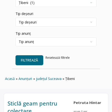
Tip deșeuri
Tip anunț
Resetează filtrele
FILTREAZĂ
Acasă
Anunțuri
județul Suceava
Țibeni
Sticlă geam pentru
Petruta Hintar
colectare
acum 5 ani