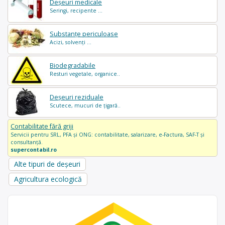
Deșeuri medicale
Seringi, recipente ...
Substanțe periculoase
Acizi, solvenți ...
Biodegradabile
Resturi vegetale, organice..
Deșeuri reziduale
Scutece, mucuri de țigară..
Contabilitate fără griji
Servicii pentru SRL, PFA și ONG: contabilitate, salarizare, e-Factura, SAF-T și
consultanță.
supercontabil.ro
Alte tipuri de deșeuri
Agricultura ecologică