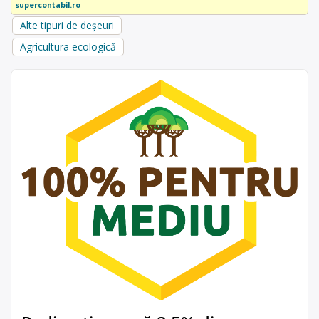
supercontabil.ro
Alte tipuri de deșeuri
Agricultura ecologică