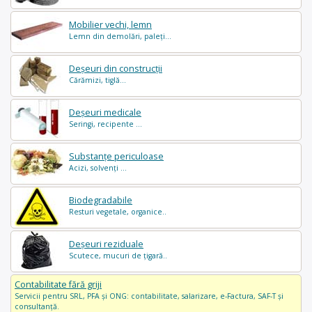
Mobilier vechi, lemn
Lemn din demolări, paleți...
Deșeuri din construcții
Cărămizi, tiglă...
Deșeuri medicale
Seringi, recipente ...
Substanțe periculoase
Acizi, solvenți ...
Biodegradabile
Resturi vegetale, organice..
Deșeuri reziduale
Scutece, mucuri de țigară..
Contabilitate fără griji
Servicii pentru SRL, PFA și ONG: contabilitate, salarizare, e-Factura, SAF-T și
consultanță.