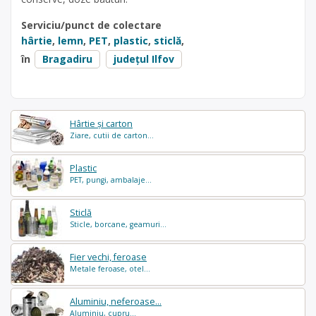
Serviciu/punct de colectare
hârtie
,
lemn
,
PET
,
plastic
,
sticlă
,
în
Bragadiru
județul Ilfov
Hârtie și carton
Ziare, cutii de carton...
Plastic
PET, pungi, ambalaje...
Sticlă
Sticle, borcane, geamuri...
Fier vechi, feroase
Metale feroase, otel...
Aluminiu, neferoase...
Aluminiu, cupru...