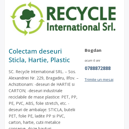
Colectam deseuri
Bogdan
Sticla, Hartie, Plastic
acum 6 ani
0788872888
SC. Recycle International SRL. – Sos.
Alexandriei Nr. 229, Bragadiru, Ilfov. –
Trimite un mesaj
Achizitionam: -deseuri de HARTIE si
CARTON; -deseuri industriale
reciclabile de mase plastice: PET, PP,
PE, PVC, ABS, folie stretch, etc. -
deseuri de ambalaje: STICLA, butelii
PET, folie PE, ladite PP si PVC,
carton, hartie, cutii metalice
conserve, doze bauturi.