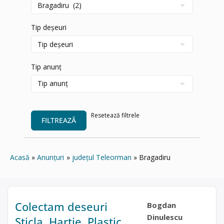
Tip deșeuri
Tip anunț
Resetează filtrele
FILTREAZĂ
Acasă
Anunțuri
județul Teleorman
Bragadiru
Colectam deseuri
Bogdan
Dinulescu
Sticla, Hartie, Plastic