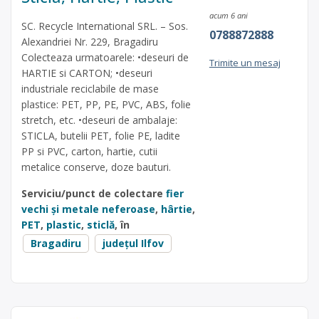
acum 6 ani
SC. Recycle International SRL. – Sos.
0788872888
Alexandriei Nr. 229, Bragadiru
Colecteaza urmatoarele: •deseuri de
Trimite un mesaj
HARTIE si CARTON; •deseuri
industriale reciclabile de mase
plastice: PET, PP, PE, PVC, ABS, folie
stretch, etc. •deseuri de ambalaje:
STICLA, butelii PET, folie PE, ladite
PP si PVC, carton, hartie, cutii
metalice conserve, doze bauturi.
Serviciu/punct de colectare
fier
vechi și metale neferoase
,
hârtie
,
PET
,
plastic
,
sticlă
, în
Bragadiru
județul Ilfov