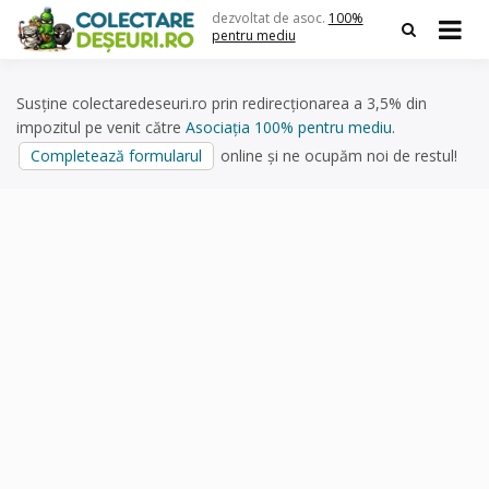
Skip
dezvoltat de asoc.
100%
to
pentru mediu
content
Susține colectaredeseuri.ro prin redirecționarea a 3,5% din
impozitul pe venit către
Asociația 100% pentru mediu
.
Completează formularul
online și ne ocupăm noi de restul!