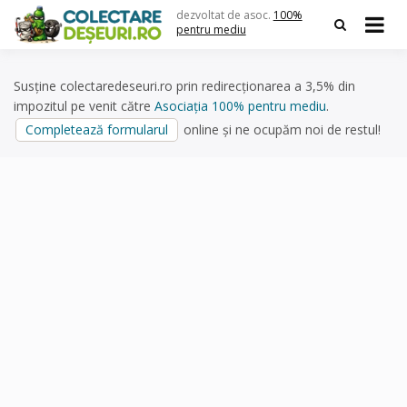
Skip
dezvoltat de asoc.
100%
to
pentru mediu
content
Susține colectaredeseuri.ro prin redirecționarea a 3,5% din
impozitul pe venit către
Asociația 100% pentru mediu
.
Completează formularul
online și ne ocupăm noi de restul!