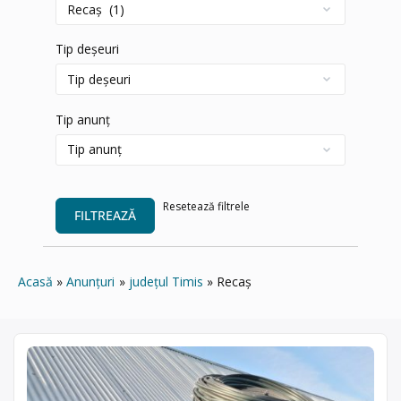
Tip deșeuri
Tip anunț
Resetează filtrele
FILTREAZĂ
Acasă
Anunțuri
județul Timis
Recaș