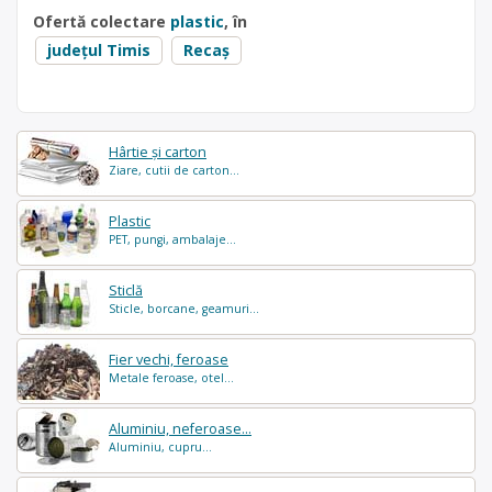
Ofertă colectare
plastic
, în
județul Timis
Recaș
Hârtie și carton
Ziare, cutii de carton...
Plastic
PET, pungi, ambalaje...
Sticlă
Sticle, borcane, geamuri...
Fier vechi, feroase
Metale feroase, otel...
Aluminiu, neferoase...
Aluminiu, cupru...