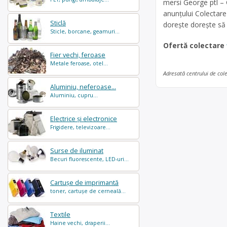
mersi George ptl – 
anunțului Colectare 
Sticlă
dorește dorește să 
Sticle, borcane, geamuri...
Ofertă colectare
Fier vechi, feroase
Metale feroase, otel...
Adresată centrului de col
Aluminiu, neferoase...
Aluminiu, cupru...
Electrice și electronice
Frigidere, televizoare...
Surse de iluminat
Becuri fluorescente, LED-uri...
Cartușe de imprimantă
toner, cartușe de cerneală...
Textile
Haine vechi, draperii...