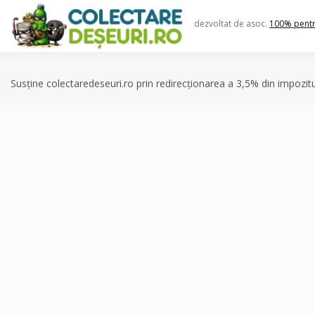
Skip
to
dezvoltat de asoc.
100% pent
content
Susține colectaredeseuri.ro prin redirecționarea a 3,5% din impozit