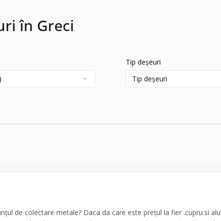
uri în Greci
Tip deșeuri
nțul de colectare metale? Daca da care este prețul la fier .cupru.si al