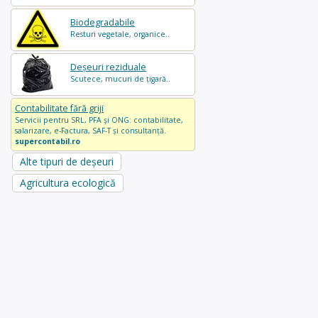
Biodegradabile
Resturi vegetale, organice..
Deșeuri reziduale
Scutece, mucuri de țigară..
Contabilitate fără griji
Servicii pentru SRL, PFA și ONG: contabilitate,
salarizare, e-Factura, SAF-T și consultanță.
supercontabil.ro
Alte tipuri de deșeuri
Agricultura ecologică