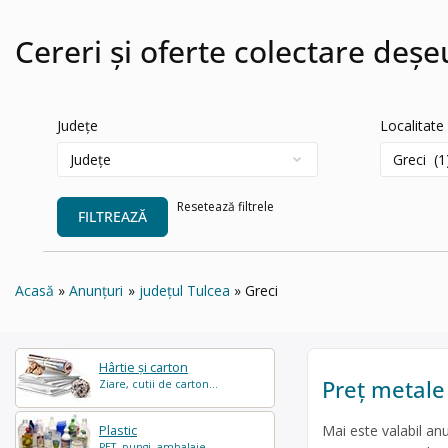
Cereri și oferte colectare deșe
Județe
Localitate
Resetează filtrele
FILTREAZĂ
Acasă
Anunțuri
județul Tulcea
Greci
Hârtie și carton
Preț metale
Ziare, cutii de carton...
Mai este valabil anu
Plastic
PET, pungi, ambalaje...