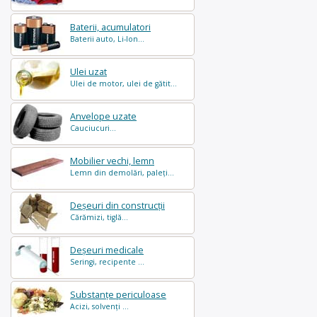
Baterii, acumulatori
Baterii auto, Li-Ion...
Ulei uzat
Ulei de motor, ulei de gătit...
Anvelope uzate
Cauciucuri...
Mobilier vechi, lemn
Lemn din demolări, paleți...
Deșeuri din construcții
Cărămizi, tiglă...
Deșeuri medicale
Seringi, recipente ...
Substanțe periculoase
Acizi, solvenți ...