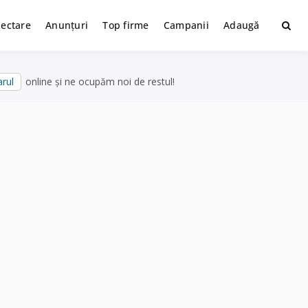
lectare
Anunțuri
Top firme
Campanii
Adaugă
rul
online și ne ocupăm noi de restul!