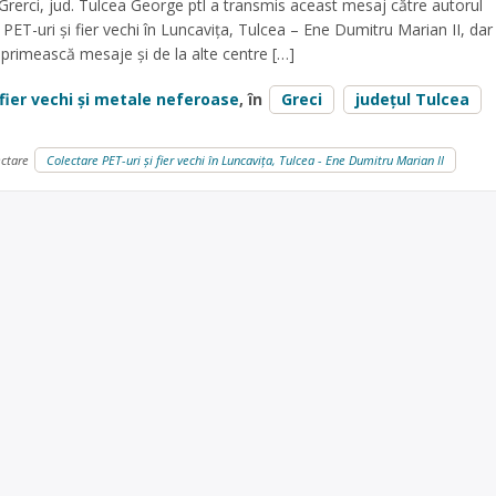
Grerci, jud. Tulcea George ptl a transmis aceast mesaj către autorul
PET-uri și fier vechi în Luncavița, Tulcea – Ene Dumitru Marian II, dar
primească mesaje și de la alte centre […]
fier vechi și metale neferoase
, în
Greci
județul Tulcea
ectare
Colectare PET-uri și fier vechi în Luncavița, Tulcea - Ene Dumitru Marian II