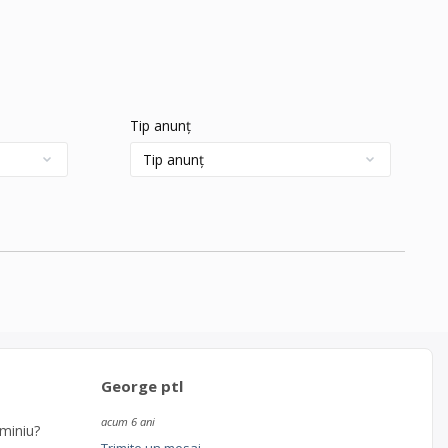
Tip anunț
George ptl
acum 6 ani
uminiu?