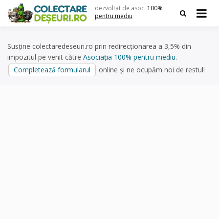
Skip
dezvoltat de asoc.
100%
to
pentru mediu
content
Susține colectaredeseuri.ro prin redirecționarea a 3,5% din
impozitul pe venit către
Asociația 100% pentru mediu
.
Completează formularul
online și ne ocupăm noi de restul!