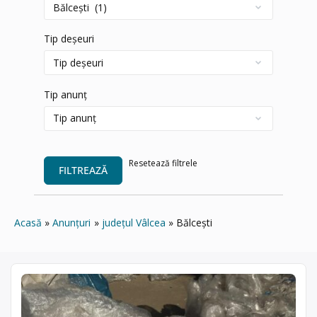
Tip deșeuri
Tip anunț
Resetează filtrele
FILTREAZĂ
Acasă
Anunțuri
județul Vâlcea
Bălceşti