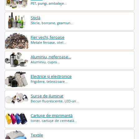
PET, pungi, ambalaje...
Sticlă
Sticle, borcane, geamuri...
Fier vechi, feroase
Metale feroase, otel...
Aluminiu, neferoase...
Aluminiu, cupru...
Electrice și electronice
Frigidere, televizoare...
Surse de iluminat
Becuri fluorescente, LED-uri...
Cartușe de imprimantă
toner, cartușe de cerneală...
Textile