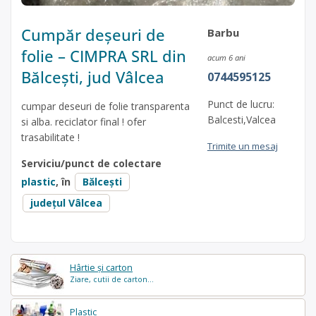
Cumpăr deșeuri de
Barbu
folie – CIMPRA SRL din
acum 6 ani
Bălcești, jud Vâlcea
0744595125
Punct de lucru:
cumpar deseuri de folie transparenta
Balcesti,Valcea
si alba. reciclator final ! ofer
trasabilitate !
Trimite un mesaj
Serviciu/punct de colectare
plastic
, în
Bălceşti
județul Vâlcea
Hârtie și carton
Ziare, cutii de carton...
Plastic