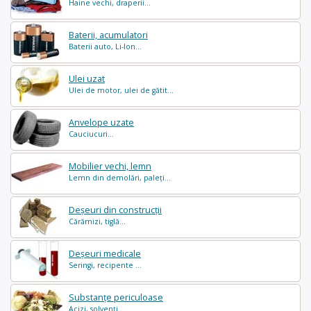
Haine vechi, draperii...
Baterii, acumulatori
Baterii auto, Li-Ion...
Ulei uzat
Ulei de motor, ulei de gătit...
Anvelope uzate
Cauciucuri...
Mobilier vechi, lemn
Lemn din demolări, paleți...
Deșeuri din construcții
Cărămizi, tiglă...
Deșeuri medicale
Seringi, recipente ...
Substanțe periculoase
Acizi, solvenți ...