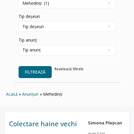
Tip deșeuri
Tip anunț
Resetează filtrele
FILTREAZĂ
Acasă
Anunțuri
Mehedinți
Colectare haine vechi
Simona Pleșcan
acum 6 luni