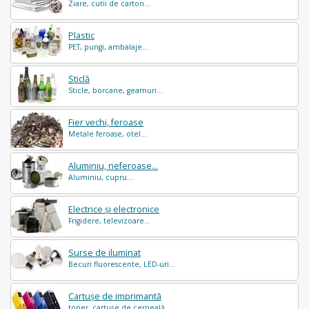
Ziare, cutii de carton...
Plastic
PET, pungi, ambalaje...
Sticlă
Sticle, borcane, geamuri...
Fier vechi, feroase
Metale feroase, otel...
Aluminiu, neferoase...
Aluminiu, cupru...
Electrice și electronice
Frigidere, televizoare...
Surse de iluminat
Becuri fluorescente, LED-uri...
Cartușe de imprimantă
toner, cartușe de cerneală...