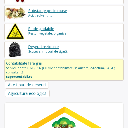
Substanțe periculoase
Acizi, solvenți ...
Biodegradabile
Resturi vegetale, organice..
Deșeuri reziduale
Scutece, mucuri de țigară..
Contabilitate fără griji
Servicii pentru SRL, PFA și ONG: contabilitate, salarizare, e-Factura, SAF-T și
consultanță.
supercontabil.ro
Alte tipuri de deșeuri
Agricultura ecologică