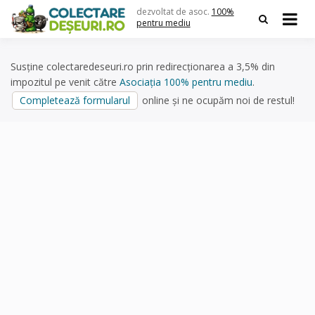
Skip
dezvoltat de asoc.
100%
to
pentru mediu
content
Susține colectaredeseuri.ro prin redirecționarea a 3,5% din
impozitul pe venit către
Asociația 100% pentru mediu
.
Completează formularul
online și ne ocupăm noi de restul!