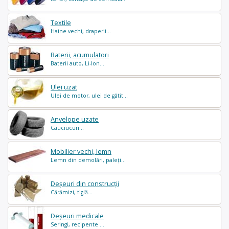
Textile
Haine vechi, draperii...
Baterii, acumulatori
Baterii auto, Li-Ion...
Ulei uzat
Ulei de motor, ulei de gătit...
Anvelope uzate
Cauciucuri...
Mobilier vechi, lemn
Lemn din demolări, paleți...
Deșeuri din construcții
Cărămizi, tiglă...
Deșeuri medicale
Seringi, recipente ...