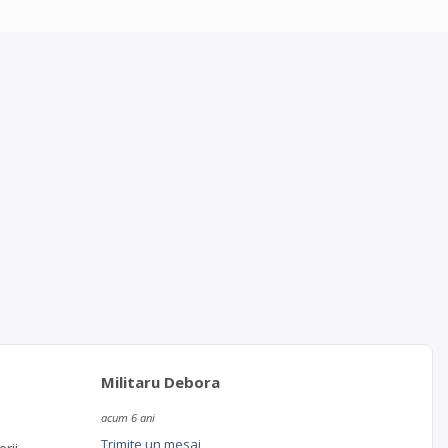
Militaru Debora
acum 6 ani
Trimite un mesaj