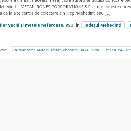
Debora a transmis aceast mesaj către autorul anunțului Colectare bate
 Mehedinti – METAL IRONES CORPORATIONS S.R.L., dar dorește doreș
 de la alte centre de colectare din Plopi/Mehedinți sau […]
fier vechi și metale neferoase
,
VSU
, în
județul Mehedinți
ectare
Colectare baterii uzate în Strehaia, Mehedinti - METAL IRONES CORPORATIONS S.R.