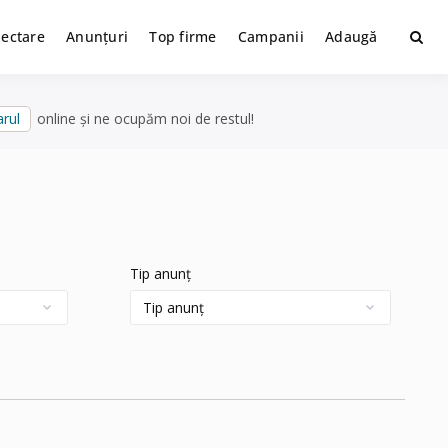
lectare
Anunțuri
Top firme
Campanii
Adaugă
rul
online și ne ocupăm noi de restul!
Tip anunț