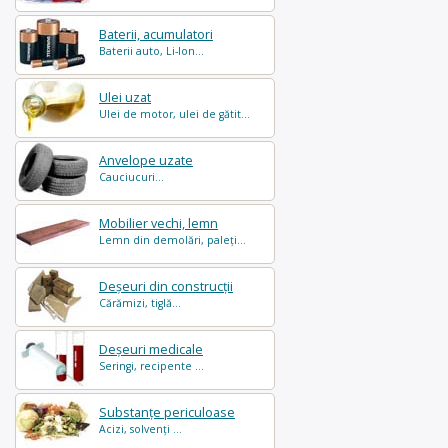
Baterii, acumulatori
Baterii auto, Li-Ion...
Ulei uzat
Ulei de motor, ulei de gătit...
Anvelope uzate
Cauciucuri...
Mobilier vechi, lemn
Lemn din demolări, paleți...
Deșeuri din construcții
Cărămizi, tiglă...
Deșeuri medicale
Seringi, recipente ...
Substanțe periculoase
Acizi, solvenți ...