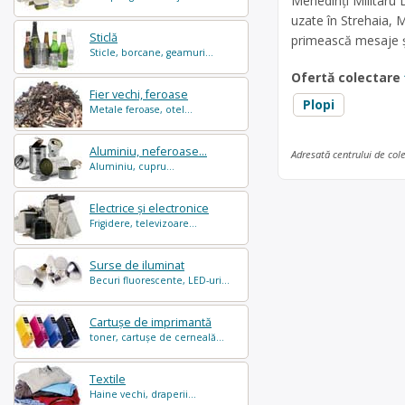
Mehedinți Militaru 
uzate în Strehaia,
Sticlă
primească mesaje și
Sticle, borcane, geamuri...
Ofertă colectare
Fier vechi, feroase
Plopi
Metale feroase, otel...
Aluminiu, neferoase...
Adresată centrului de col
Aluminiu, cupru...
Electrice și electronice
Frigidere, televizoare...
Surse de iluminat
Becuri fluorescente, LED-uri...
Cartușe de imprimantă
toner, cartușe de cerneală...
Textile
Haine vechi, draperii...