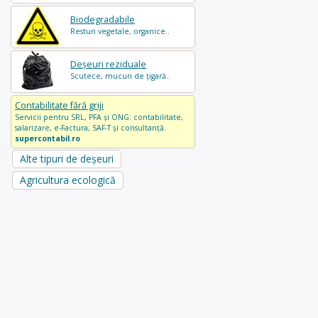
Biodegradabile
Resturi vegetale, organice..
Deșeuri reziduale
Scutece, mucuri de țigară..
Contabilitate fără griji
Servicii pentru SRL, PFA și ONG: contabilitate,
salarizare, e-Factura, SAF-T și consultanță.
supercontabil.ro
Alte tipuri de deșeuri
Agricultura ecologică