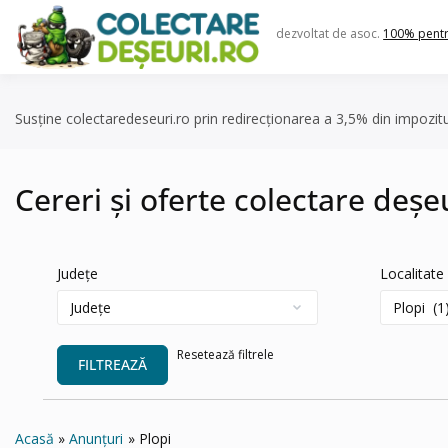
Skip
to
dezvoltat de asoc.
100% pent
content
Susține colectaredeseuri.ro prin redirecționarea a 3,5% din impozit
Cereri și oferte colectare deșeu
Județe
Localitate
Resetează filtrele
FILTREAZĂ
Acasă
Anunțuri
Plopi