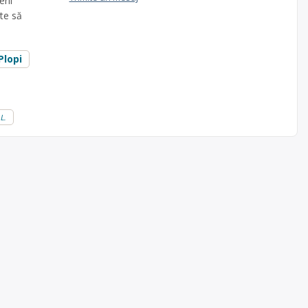
rii
te să
Plopi
L.