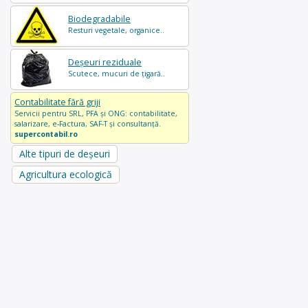
Biodegradabile
Resturi vegetale, organice..
Deșeuri reziduale
Scutece, mucuri de țigară..
Contabilitate fără griji
Servicii pentru SRL, PFA și ONG: contabilitate,
salarizare, e-Factura, SAF-T și consultanță.
supercontabil.ro
Alte tipuri de deșeuri
Agricultura ecologică