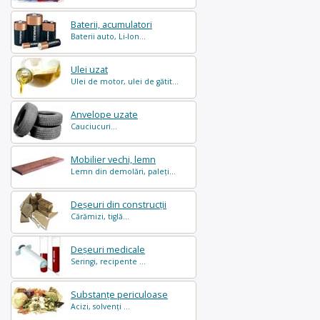
Baterii, acumulatori
Baterii auto, Li-Ion...
Ulei uzat
Ulei de motor, ulei de gătit...
Anvelope uzate
Cauciucuri...
Mobilier vechi, lemn
Lemn din demolări, paleți...
Deșeuri din construcții
Cărămizi, tiglă...
Deșeuri medicale
Seringi, recipente ...
Substanțe periculoase
Acizi, solvenți ...