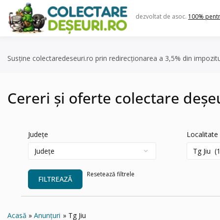
Skip
to
dezvoltat de asoc.
100% pent
content
Susține colectaredeseuri.ro prin redirecționarea a 3,5% din impozit
Cereri și oferte colectare deșeu
Județe
Localitate
Resetează filtrele
FILTREAZĂ
Acasă
Anunțuri
Tg Jiu