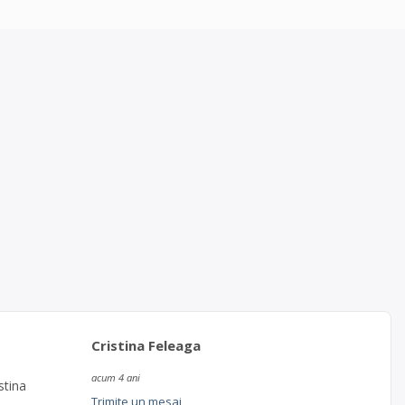
Cristina Feleaga
acum 4 ani
stina
Trimite un mesaj