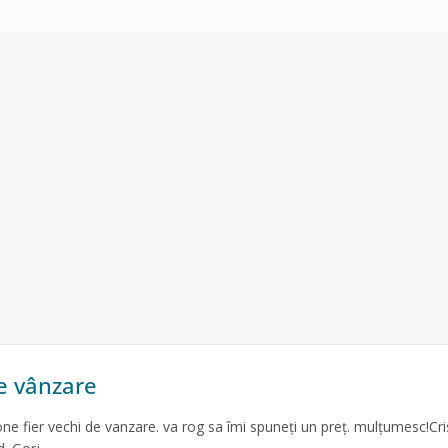
de vânzare
ne fier vechi de vanzare. va rog sa îmi spuneți un preț. mulțumesc!Cri