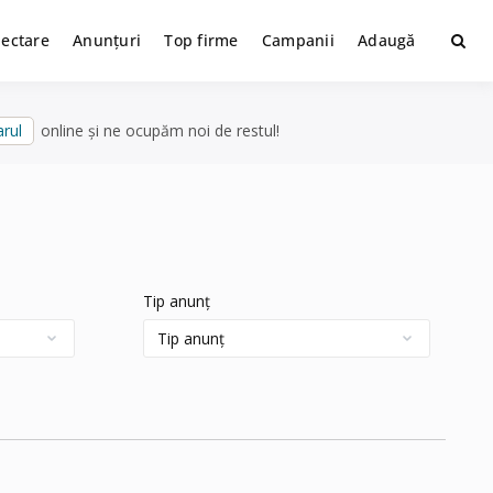
lectare
Anunțuri
Top firme
Campanii
Adaugă
rul
online și ne ocupăm noi de restul!
Tip anunț