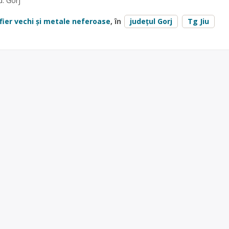
d. Gorj
fier vechi și metale neferoase
, în
județul Gorj
Tg Jiu