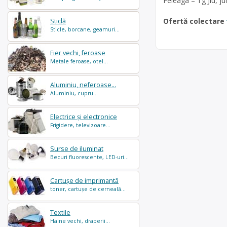
Feleaga – Tg Jiu, ju
Ofertă colectare
Sticlă
Sticle, borcane, geamuri...
Fier vechi, feroase
Metale feroase, otel...
Aluminiu, neferoase...
Aluminiu, cupru...
Electrice și electronice
Frigidere, televizoare...
Surse de iluminat
Becuri fluorescente, LED-uri...
Cartușe de imprimantă
toner, cartușe de cerneală...
Textile
Haine vechi, draperii...