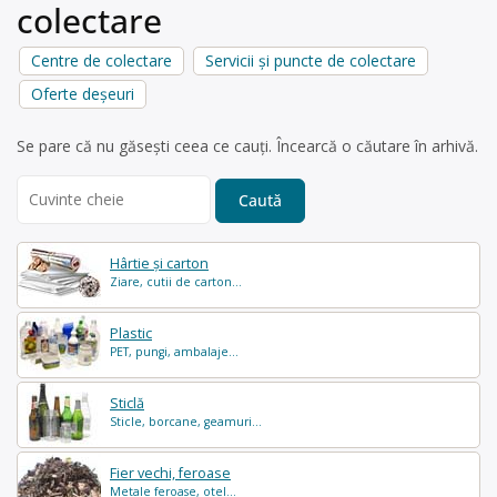
colectare
Centre de colectare
Servicii și puncte de colectare
Oferte deșeuri
Se pare că nu găsești ceea ce cauți. Încearcă o căutare în arhivă.
Search
for:
Hârtie și carton
Ziare, cutii de carton...
Plastic
PET, pungi, ambalaje...
Sticlă
Sticle, borcane, geamuri...
Fier vechi, feroase
Metale feroase, otel...