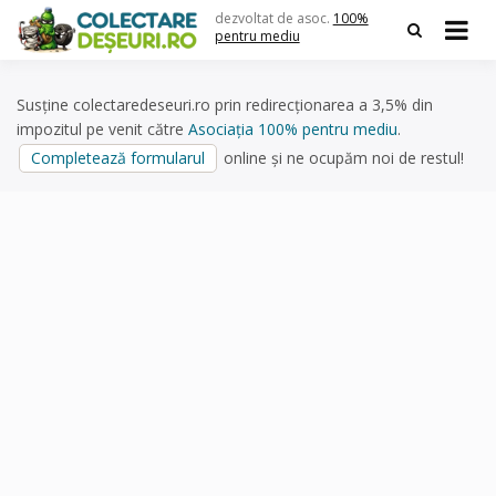
Skip
dezvoltat de asoc.
100%
to
pentru mediu
content
Susține colectaredeseuri.ro prin redirecționarea a 3,5% din
impozitul pe venit către
Asociația 100% pentru mediu
.
Completează formularul
online și ne ocupăm noi de restul!