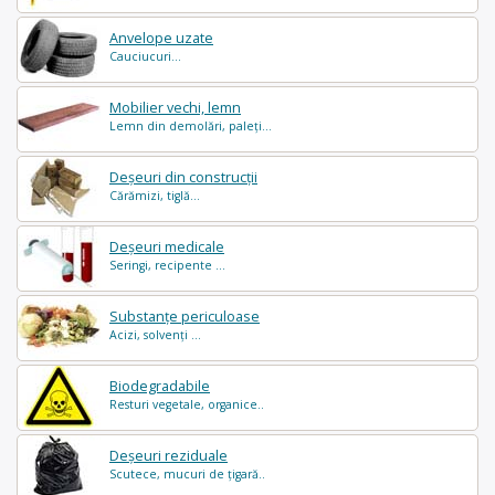
Anvelope uzate
Cauciucuri...
Mobilier vechi, lemn
Lemn din demolări, paleți...
Deșeuri din construcții
Cărămizi, tiglă...
Deșeuri medicale
Seringi, recipente ...
Substanțe periculoase
Acizi, solvenți ...
Biodegradabile
Resturi vegetale, organice..
Deșeuri reziduale
Scutece, mucuri de țigară..